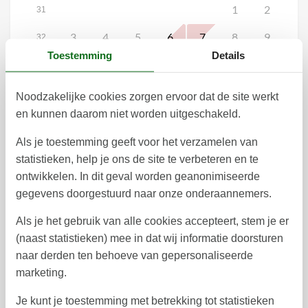
1
2
31
3
4
5
6
7
8
9
32
Toestemming
Details
10
11
12
13
14
15
16
33
17
18
19
20
21
22
23
34
Noodzakelijke cookies zorgen ervoor dat de site werkt
en kunnen daarom niet worden uitgeschakeld.
24
25
26
27
28
29
30
35
Als je toestemming geeft voor het verzamelen van
31
36
statistieken, help je ons de site te verbeteren en te
Vroegtijdig boeken
ontwikkelen. In dit geval worden geanonimiseerde
Wil je vrijblijvend vroegtijdig boeken?
gegevens doorgestuurd naar onze onderaannemers.
Vroegtijdig boeken
Als je het gebruik van alle cookies accepteert, stem je er
(naast statistieken) mee in dat wij informatie doorsturen
naar derden ten behoeve van gepersonaliseerde
Vrij
Bezet
Aankomst mogelijk
marketing.
Je kunt je toestemming met betrekking tot statistieken