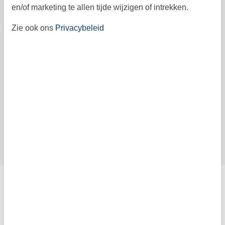
Prijs
en/of marketing te allen tijde wijzigen of intrekken.
Zie ook ons
Privacybeleid
Periode
Aankomst
Vertrek
Duur
Personen
Tot 4 personen
Let op
Kan op dit moment niet worden geboekt.
Contract- en huurvoorwaarden
Indeling & inrichting