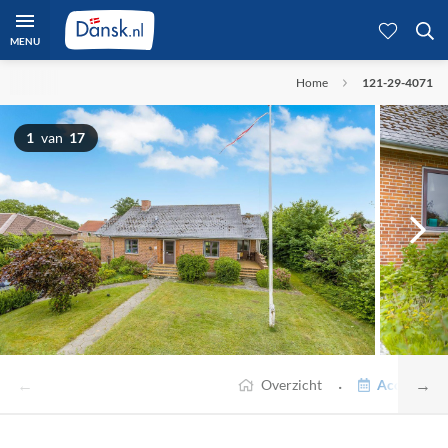
MENU
Home
121-29-4071
1
van
17
←
→
·
Overzicht
Accommodat