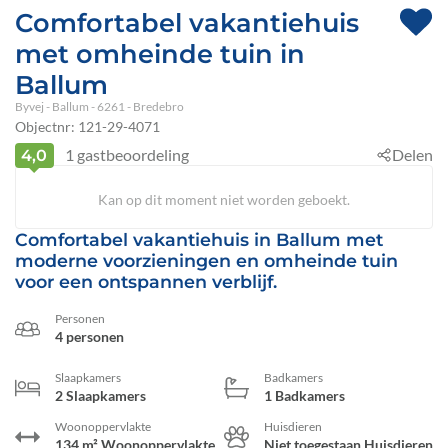
Comfortabel vakantiehuis
met omheinde tuin in
Ballum
Byvej
 - Ballum
 - 6261
 - Bredebro
Objectnr:
121-29-4071
1
gastbeoordeling
Delen
4,0
Kan op dit moment niet worden geboekt.
Comfortabel vakantiehuis in Ballum met
moderne voorzieningen en omheinde tuin
voor een ontspannen verblijf.
Personen
4 personen
Slaapkamers
Badkamers
2 Slaapkamers
1 Badkamers
Woonoppervlakte
Huisdieren
134 m² Woonoppervlakte
Niet toegestaan Huisdieren