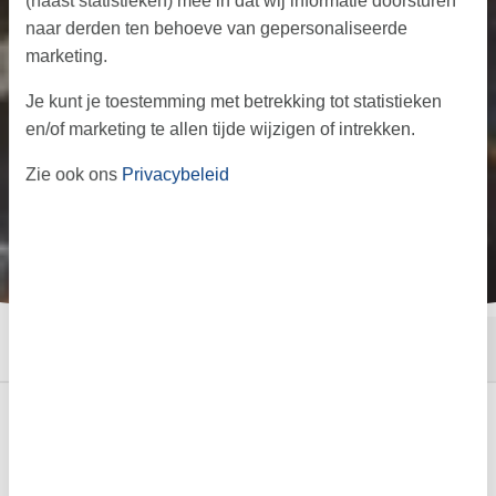
(naast statistieken) mee in dat wij informatie doorsturen
naar derden ten behoeve van gepersonaliseerde
marketing.
Je kunt je toestemming met betrekking tot statistieken
en/of marketing te allen tijde wijzigen of intrekken.
Zie ook ons
Privacybeleid
←
→
·
·
Start
Informatie
Aanbod
Vakantie op Funen en Langeland