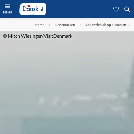
MENU
Home
Denemarken
Vakantiehuis op Funen en …
© Mitch Wiesinger/VisitDenmark