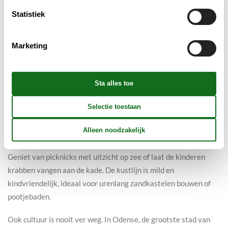
Langeland ligt ten zuiden van Funen en is via een brug goed
Statistiek
bereikbaar. Dit eiland is een oase van rust, met schilderachtige
havens, witte stranden en een overvloed aan wilde paarden die
Marketing
je in het open landschap kunt spotten. Perfect voor gezinnen die
het massatoerisme willen vermijden en graag de natuur in
trekken.
Ontdek de natuur en cultuur
Of je nu van stranddagen houdt of liever de bossen en velden
intrekt: op Funen en Langeland is het landschap altijd dichtbij.
Geniet van picknicks met uitzicht op zee of laat de kinderen
krabben vangen aan de kade. De kustlijn is mild en
kindvriendelijk, ideaal voor urenlang zandkastelen bouwen of
pootjebaden.
Ook cultuur is nooit ver weg. In Odense, de grootste stad van