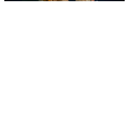
© Fjord&Bælt
Fjord&Bælt
Vind jij de Deense zee ook zo spannend? Bij Fjord&Bælt in
Kerteminde kunnen zowel kinderen als volwassenen het
leven onder de zeespiegel van dichtbij meemaken.
Over
Kerteminde