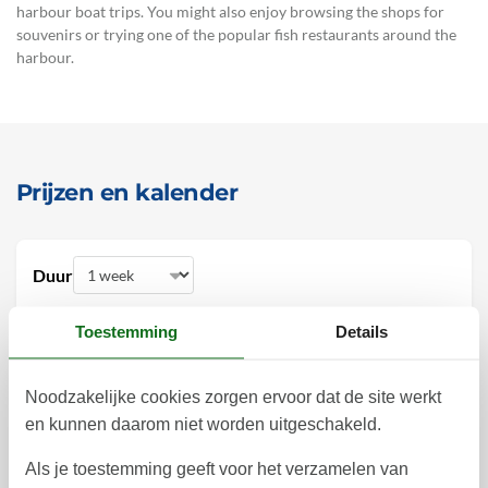
harbour boat trips. You might also enjoy browsing the shops for
souvenirs or trying one of the popular fish restaurants around the
harbour.
Prijzen en kalender
Duur
Toestemming
Details
Noodzakelijke cookies zorgen ervoor dat de site werkt
oktober 2026
en kunnen daarom niet worden uitgeschakeld.
ma
di
wo
do
vr
za
zo
Als je toestemming geeft voor het verzamelen van
1
2
3
4
40