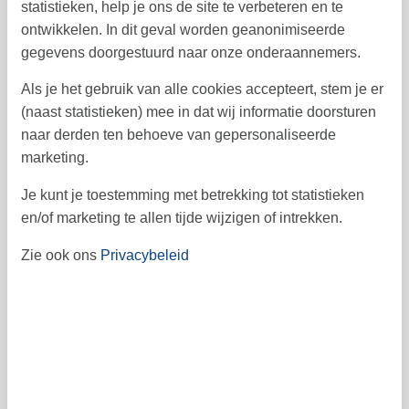
statistieken, help je ons de site te verbeteren en te
ontwikkelen. In dit geval worden geanonimiseerde
5
6
7
8
9
10
11
41
gegevens doorgestuurd naar onze onderaannemers.
12
13
14
15
16
17
18
42
Als je het gebruik van alle cookies accepteert, stem je er
19
20
21
22
23
24
25
43
(naast statistieken) mee in dat wij informatie doorsturen
naar derden ten behoeve van gepersonaliseerde
26
27
28
29
30
31
44
marketing.
45
Je kunt je toestemming met betrekking tot statistieken
november 2026
en/of marketing te allen tijde wijzigen of intrekken.
ma
di
wo
do
vr
za
zo
Zie ook ons
Privacybeleid
1
44
2
3
4
5
6
7
8
45
9
10
11
12
13
14
15
46
16
17
18
19
20
21
22
47