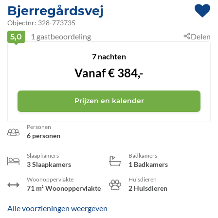
Bjerregårdsvej
 - Hvide Sande
Objectnr:
328-773735
1
gastbeoordeling
Delen
5,0
 - 6960
 - Bjerregård
7 nachten
Vanaf
€
384,-
Prijzen en kalender
Personen
6 personen
Slaapkamers
Badkamers
3 Slaapkamers
1 Badkamers
Woonoppervlakte
Huisdieren
71 m² Woonoppervlakte
2 Huisdieren
Alle voorzieningen weergeven