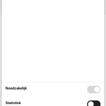
Indeling & inrichting
Woonkamer
Slaapkamer
Keuken
Noodzakelijk
Badkamer
Statistiek
Objectinfo - Anders