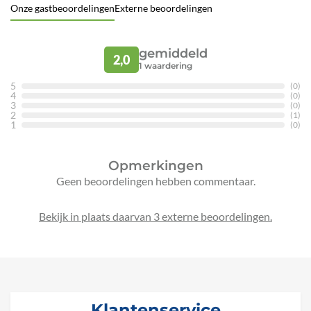
Onze gastbeoordelingen
Externe beoordelingen
gemiddeld
2,0
1
waardering
5
(0)
4
(0)
3
(0)
2
(1)
1
(0)
Opmerkingen
Geen beoordelingen hebben commentaar.
Bekijk in plaats daarvan 3 externe beoordelingen.
Klantenservice