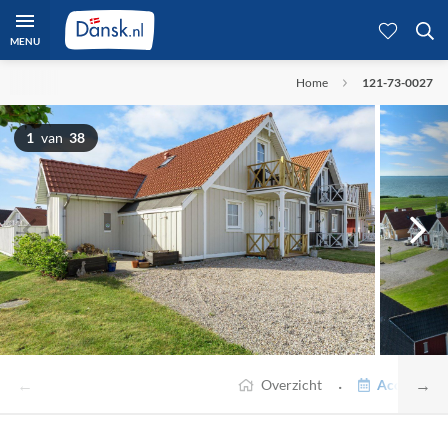
MENU
Home
121-73-0027
1
van
38
←
→
·
Overzicht
Accommodat