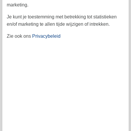
marketing.
41
Je kunt je toestemming met betrekking tot statistieken
en/of marketing te allen tijde wijzigen of intrekken.
Vrij
Bezet
Aankomst mogelijk
Zie ook ons
Privacybeleid
Prijs
Periode
Aankomst
Vertrek
Duur
Personen
Tot 8 personen
Let op
Kan op dit moment niet worden geboekt.
Contract- en huurvoorwaarden