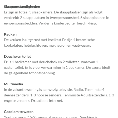
Slaapomstandigheden
Er zijn in totaal 3 slaapkamers. De slaapplaatsen zijn als volgt
verdeeld: 2 slaapplaatsen in tweepersoonsbed. 6 slaapplaatsen in
eenpersoonsbedden. Verder is kinderbed ter beschikking.
Keuken
De keuken is uitgerust met koelkast Er zijn 4 keramische
kookplaten, heteluchtoven, magnetron en vaatwasser.
Douche en toilet
Er is 1 badkamer met douchehok en 2 toiletten, waarvan 1
gastentoilet. Er is vloerverwarming in 1 badkamer. De sauna biedt
de gelegenheid tot ontspanning.
Multimedia
In de vakantiewoning is aanwezig televisie. Radio. Tenminste 4
deense zenders. 1-3 noorse zenders. Tenminste 4 duitse zenders. 1-3
engelse zenders. Draadloos internet.
Goed om te weten
Youth groups (15-25 years of age) not allowed. Smoking is