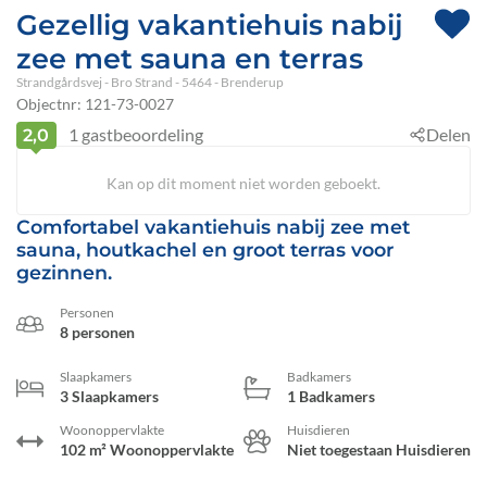
Gezellig vakantiehuis nabij
zee met sauna en terras
Strandgårdsvej
 - Bro Strand
 - 5464
 - Brenderup
Objectnr:
121-73-0027
1
gastbeoordeling
Delen
2,0
Kan op dit moment niet worden geboekt.
Comfortabel vakantiehuis nabij zee met
sauna, houtkachel en groot terras voor
gezinnen.
Personen
8 personen
Slaapkamers
Badkamers
3 Slaapkamers
1 Badkamers
Woonoppervlakte
Huisdieren
102 m² Woonoppervlakte
Niet toegestaan Huisdieren