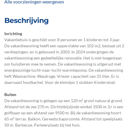
Alle voorzieningen weergeven
Beschrijving
Inrichting
Vakantiehuis is geschikt voor 8 personen en 1 kinderen tot 3 jaar.
De vakantiewoning heeft een oppervlakte van 102 m2, bestaat uit 2
verdiepingen, en is gebouwd in 2003. In 2024 ondergingen de
vakantiewoning een gedeeltelijke renovatie. Het is niet toegestaan
om huisdieren mee te nemen. De vakantiewoning is uitgerust met
energiezuinige lucht-naar-lucht-warmtepomp. De vakantiewoning
heft Wasmachine. Wasdroge. Vriezer capaciteit van 25 liter. Er is
daarnaast houtkachel. Voor de kleintjes 1 stukken Kinderstoel.
Buiten
De vakantiewoning is gelegen op een 120 m² groot natuural grond.
Afstand tot de zee 270 m. Dichtstbijzijnde winkel 3500 m. Er is een
golfbaan op een afstand van 9500 m. Bij de vakantiewoning hoort
65 m² terras. Balkon. Gereedschapsruimte. Afstand tot speelplaats
50 m. Barbecue. Parkeerplaats bij het huis.