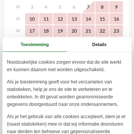
3
4
5
6
7
8
9
32
10
11
12
13
14
15
16
33
17
18
19
20
21
22
23
34
24
25
26
27
28
29
30
35
Toestemming
Details
31
36
Noodzakelijke cookies zorgen ervoor dat de site werkt
september 2026
en kunnen daarom niet worden uitgeschakeld.
ma
di
wo
do
vr
za
zo
Als je toestemming geeft voor het verzamelen van
1
2
3
4
5
6
36
statistieken, help je ons de site te verbeteren en te
7
8
9
10
11
12
13
ontwikkelen. In dit geval worden geanonimiseerde
37
gegevens doorgestuurd naar onze onderaannemers.
14
15
16
17
18
19
20
38
Als je het gebruik van alle cookies accepteert, stem je er
21
22
23
24
25
26
27
39
(naast statistieken) mee in dat wij informatie doorsturen
naar derden ten behoeve van gepersonaliseerde
28
29
30
40