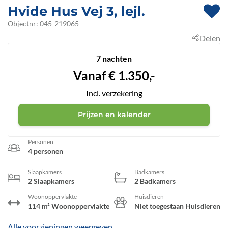
Hvide Hus Vej 3, lejl.
 - Ebeltoft
Objectnr:
045-219065
Delen
 - 8400
7 nachten
Vanaf
€
1.350,-
Incl. verzekering
Prijzen en kalender
Personen
4 personen
Slaapkamers
Badkamers
2 Slaapkamers
2 Badkamers
Woonoppervlakte
Huisdieren
114 m² Woonoppervlakte
Niet toegestaan Huisdieren
Alle voorzieningen weergeven