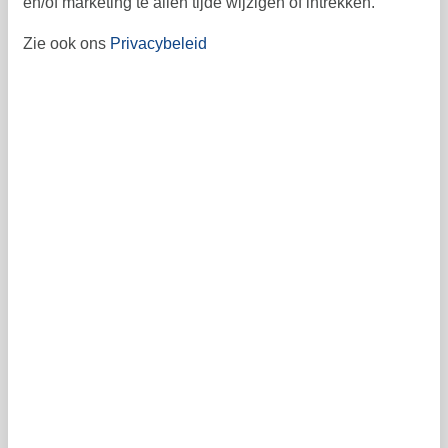
en/of marketing te allen tijde wijzigen of intrekken.
30
31
35
Zie ook ons
Privacybeleid
Vrij
Bezet
Aankomst mogelijk
Prijs
Periode
Aankomst
Vertrek
Duur
1 week
Personen
Tot 4 personen
Let op
Aankomst is niet geselecteerd.
Contract- en huurvoorwaarden