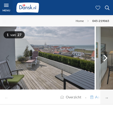
MENU
Home
045-219065
1
van
27
←
→
·
Overzicht
Accommodat