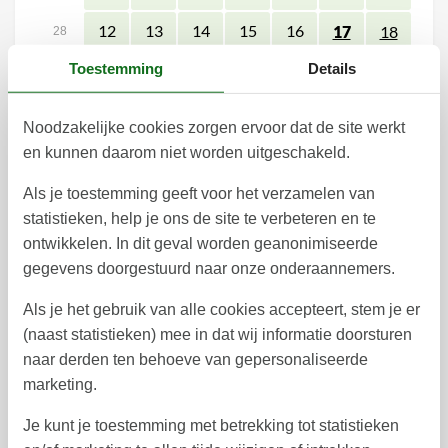
12
13
14
15
16
17
18
28
Toestemming
Details
19
20
21
22
23
24
25
29
26
27
28
29
30
31
30
Noodzakelijke cookies zorgen ervoor dat de site werkt
en kunnen daarom niet worden uitgeschakeld.
31
augustus 2027
Als je toestemming geeft voor het verzamelen van
ma
di
wo
do
vr
za
zo
statistieken, help je ons de site te verbeteren en te
ontwikkelen. In dit geval worden geanonimiseerde
1
30
gegevens doorgestuurd naar onze onderaannemers.
2
3
4
5
6
7
8
31
Als je het gebruik van alle cookies accepteert, stem je er
9
10
11
12
13
14
15
32
(naast statistieken) mee in dat wij informatie doorsturen
naar derden ten behoeve van gepersonaliseerde
16
17
18
19
20
21
22
33
marketing.
23
24
25
26
27
28
29
34
Je kunt je toestemming met betrekking tot statistieken