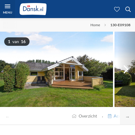
MENU
Home
130-E09108
1
van
16
←
→
·
Overzicht
Accommodat