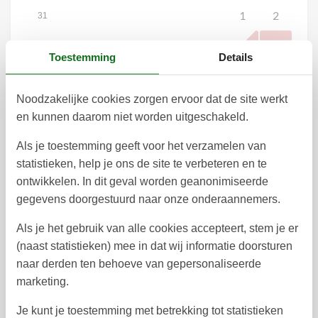
1
2
31
3
4
5
6
7
8
9
32
Toestemming
Details
10
11
12
13
14
15
16
33
Noodzakelijke cookies zorgen ervoor dat de site werkt
17
18
19
20
21
22
23
34
en kunnen daarom niet worden uitgeschakeld.
24
25
26
27
28
29
30
35
Als je toestemming geeft voor het verzamelen van
31
36
statistieken, help je ons de site te verbeteren en te
september 2026
ontwikkelen. In dit geval worden geanonimiseerde
gegevens doorgestuurd naar onze onderaannemers.
ma
di
wo
do
vr
za
zo
Als je het gebruik van alle cookies accepteert, stem je er
1
2
3
4
5
6
36
(naast statistieken) mee in dat wij informatie doorsturen
7
8
9
10
11
12
13
37
naar derden ten behoeve van gepersonaliseerde
marketing.
14
15
16
17
18
19
20
38
Je kunt je toestemming met betrekking tot statistieken
21
22
23
24
25
26
27
39