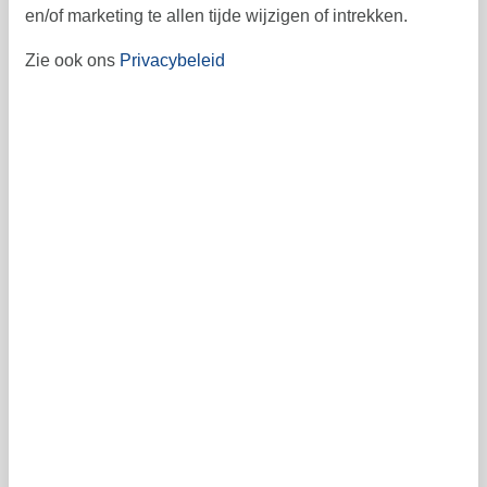
en/of marketing te allen tijde wijzigen of intrekken.
28
29
30
40
Zie ook ons
Privacybeleid
41
Vrij
Bezet
Aankomst mogelijk
Prijs
Periode
Aankomst
Vertrek
Duur
Personen
Tot 5 personen
Let op
Aankomst is niet geselecteerd.