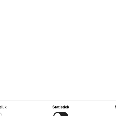
9
7
8
9
10
11
12
13
37
16
14
15
16
17
18
19
20
38
23
21
22
23
24
25
26
27
39
30
28
29
30
40
41
Bezet
Aankomst mogelijk
lijk
Statistiek