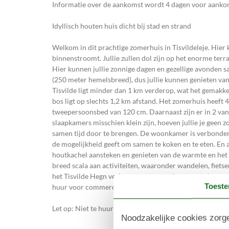
Informatie over de aankomst wordt 4 dagen voor aankom
Idyllisch houten huis dicht bij stad en strand
Welkom in dit prachtige zomerhuis in Tisvildeleje. Hier k
binnenstroomt. Jullie zullen dol zijn op het enorme terr
Hier kunnen jullie zonnige dagen en gezellige avonden 
(250 meter hemelsbreed), dus jullie kunnen genieten van
Tisvilde ligt minder dan 1 km verderop, wat het gemakke
bos ligt op slechts 1,2 km afstand. Het zomerhuis heeft 4
tweepersoonsbed van 120 cm. Daarnaast zijn er in 2 va
slaapkamers misschien klein zijn, hoeven jullie je geen
samen tijd door te brengen. De woonkamer is verbonden m
de mogelijkheid geeft om samen te koken en te eten. En als
houtkachel aansteken en genieten van de warmte en het
breed scala aan activiteiten, waaronder wandelen, fietse
het Tisvilde Hegn verkennen, een van de grootste bossen
Toest
huur voor commercieel gebruik.
Let op: Niet te huur voor commercieel gebruik.
Noodzakelijke cookies zorge