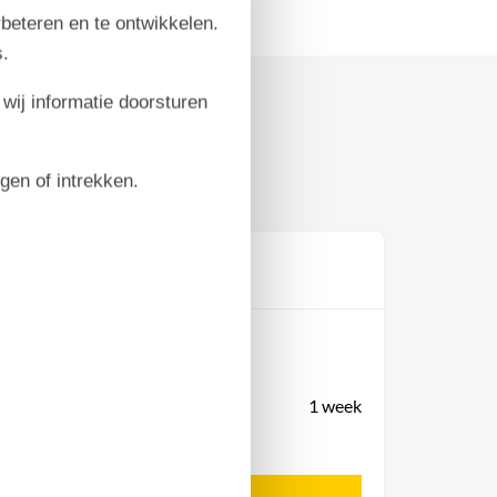
rbeteren en te ontwikkelen.
.
 wij informatie doorsturen
igen of intrekken.
Prijs
Periode
Aankomst
Vertrek
Duur
1 week
Personen
Geen personen geselecteerd
Let op