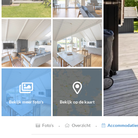
Bekijk meer foto's
Bekijk op de kaart
·
·
Foto's
Overzicht
Accommodaties 