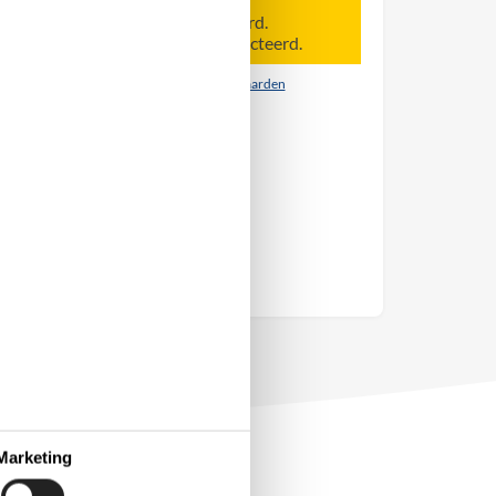
Aankomst is niet geselecteerd.
Er zijn geen personen geselecteerd.
Contract- en huurvoorwaarden
Marketing