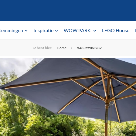
temmingen
Inspiratie
WOW PARK
LEGO House
Je bent hier:
Home
548-99986282