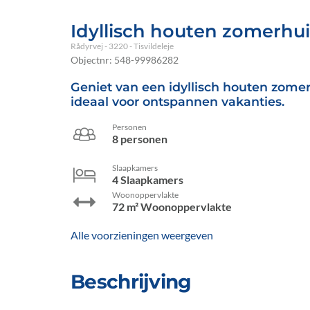
Idyllisch houten zomerhui
Rådyrvej
 - 3220
 - Tisvildeleje
Objectnr:
548-99986282
Geniet van een idyllisch houten zomerhu
ideaal voor ontspannen vakanties.
Personen
8 personen
Slaapkamers
4 Slaapkamers
Woonoppervlakte
72 m² Woonoppervlakte
Alle voorzieningen weergeven
Beschrijving