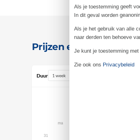
Als je toestemming geeft voo
In dit geval worden geanon
Als je het gebruik van alle 
naar derden ten behoeve va
Prijzen en kalender
Je kunt je toestemming met be
Zie ook ons
Privacybeleid
Duur
Personen
augustus 2026
ma
di
wo
do
vr
za
1
31