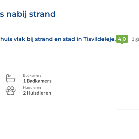
s nabij strand
is vlak bij strand en stad in Tisvildeleje,
1
g
4,0
Badkamers
1 Badkamers
Huisdieren
2 Huisdieren