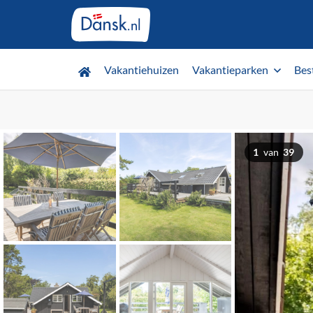
Vakantiehuizen
Vakantieparken
Bes
1
van
39