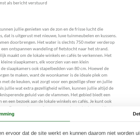
st als bericht verstuurd
unnen jullie genieten van de zon en de frisse lucht die
as, dat is uitgerust met nieuwe, luxe tuinmeubelen en kussens.
samen doorbrengen. Het water is slechts 750 meter verderop
 een ontspannen wandeling of fietstocht naar het strand.
lijk maakt om de lokale winkels en cafés te verkennen. Het
 kleine slaapkamers, elk voorzien van een klein
n de slaapkamers ook stapelbedden van 80 cm. Hoewel de
 zorgen te maken, want de woonkamer is de ideale plek om
et de keuken, wat zorgt voor een gezellige sfeer en jullie
 jullie wat extra gezelligheid willen, kunnen jullie altijd de
 knisperende geluid van de vlammen. Het gebied biedt een
n en een bezoek aan de lokale winkels en cafés. Je kunt ook
 van Denemarken, perfect voor een dagtocht. Let op: Niet te
emming
Det
n ervoor dat de site werkt en kunnen daarom niet worden u