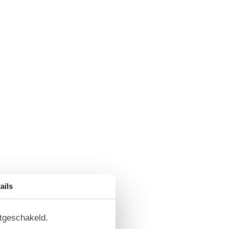
ails
itgeschakeld.