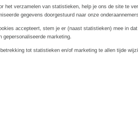
r het verzamelen van statistieken, help je ons de site te ve
imiseerde gegevens doorgestuurd naar onze onderaannemers
cookies accepteert, stem je er (naast statistieken) mee in dat
n gepersonaliseerde marketing.
trekking tot statistieken en/of marketing te allen tijde wijz
september 2026
zo
ma
di
wo
do
vr
za
zo
2
1
2
3
4
5
6
36