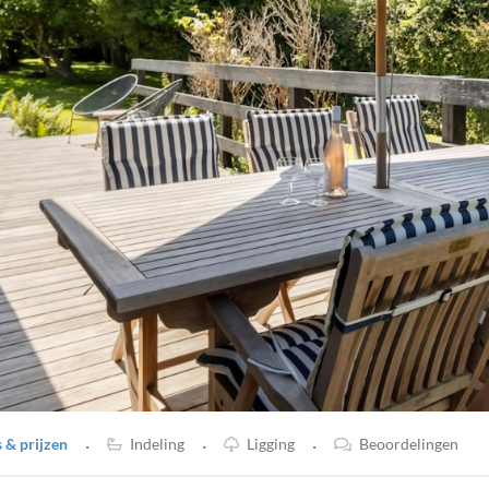
·
·
·
& prijzen
Indeling
Ligging
Beoordelingen