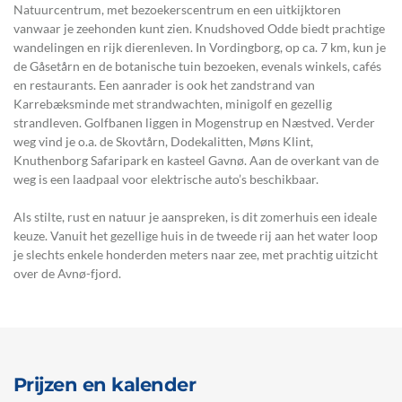
Natuurcentrum, met bezoekerscentrum en een uitkijktoren
vanwaar je zeehonden kunt zien. Knudshoved Odde biedt prachtige
wandelingen en rijk dierenleven. In Vordingborg, op ca. 7 km, kun je
de Gåsetårn en de botanische tuin bezoeken, evenals winkels, cafés
en restaurants. Een aanrader is ook het zandstrand van
Karrebæksminde met strandwachten, minigolf en gezellig
strandleven. Golfbanen liggen in Mogenstrup en Næstved. Verder
weg vind je o.a. de Skovtårn, Dodekalitten, Møns Klint,
Knuthenborg Safaripark en kasteel Gavnø. Aan de overkant van de
weg is een laadpaal voor elektrische auto’s beschikbaar.
Als stilte, rust en natuur je aanspreken, is dit zomerhuis een ideale
keuze. Vanuit het gezellige huis in de tweede rij aan het water loop
je slechts enkele honderden meters naar zee, met prachtig uitzicht
over de Avnø-fjord.
Prijzen en kalender