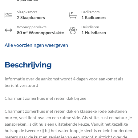
Slaapkamers
Badkamers
2 Slaapkamers
1 Badkamers
Woonoppervlakte
Huisdieren
80 m² Woonoppervlakte
1 Huisdieren
Alle voorzieningen weergeven
Beschrijving
Informatie over de aankomst wordt 4 dagen voor aankomst als
bericht verstuurd
Charmant zomerhuis met rieten dak bij zee
Charmant zomerhuis met rieten dak en klassieke rode bakstenen
muren, veel lichtinval en een ruime vide. Als stilte, rust en natuur je
aanspreken, is dit huis een uitstekende keuze. Vanuit het gezellige
huis op de tweede rij bij het water loop je slechts enkele honderden
meters naar de kust en geniet je van een prachtig uitzicht over de