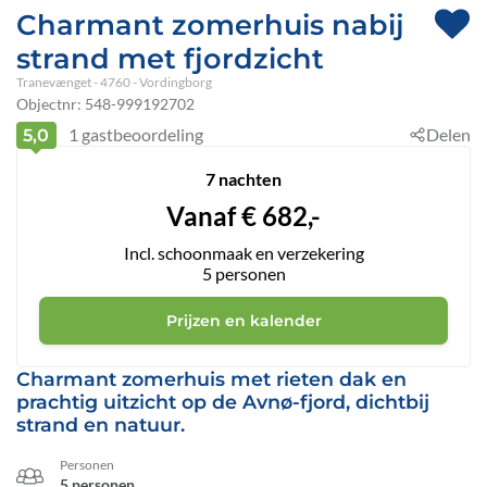
Charmant zomerhuis nabij
strand met fjordzicht
Tranevænget
 - 4760
 - Vordingborg
Objectnr:
548-999192702
1
gastbeoordeling
Delen
5,0
7 nachten
Vanaf
€
682,-
Incl. schoonmaak en verzekering
5
personen
Prijzen en kalender
Charmant zomerhuis met rieten dak en
prachtig uitzicht op de Avnø-fjord, dichtbij
strand en natuur.
Personen
5 personen