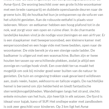
Avnø-fjord. De woning beschikt over een grote lichte woonkamer
met een brede raampartij en dubbele openslaande deuren naar de
groene tuin. Bij de houtkachel kun je ontspannen op de sofa en van
het uitzicht genieten. Aan de robuuste eettafel is plaats voor
iedereen. Woon- en eetkamer hebben een hoog plafond tot in de
nok, wat zorgt voor een open en ruime sfeer. In de charmante
landelijke keuken vind je de nodige voorzieningen en een airfryer. Er
is een slaapkamer met tweepersoonsbed, een kleinere kamer met
eenpersoonsbed en een hoge vide met twee bedden, open naar de
woonkamer. De vide bereik je via een stevige vaste ladder. De
badkamer is uitgerust met een wasmachine. Buiten zijn er twee
houten terrassen op verschillende plekken, zodat je altijd een
zonnige en rustige hoek vindt. Een overdekt terras maakt het
mogelijk om ook bij minder goed weer buiten van de natuur te
genieten. De tuin en omgeving trekken vaak gevarieerd wildleven
aan, zoals reeën, hazen, eekhoorns en talloze vogels. De nachtelijke
hemel is beroemd om zijn helderheid en biedt fantastische
sterrenkijkmogelijkheden. Wandelingen langs het strand, slechts
enkele minuten van het huis, zijn heerlijk in elk seizoen. De fjord is
ideaal voor kajak, kano of SUP. Het ondiepe water met zandbodem
is ook zeer geschikt voor kinderen. Op 3 km ligt het Avnø