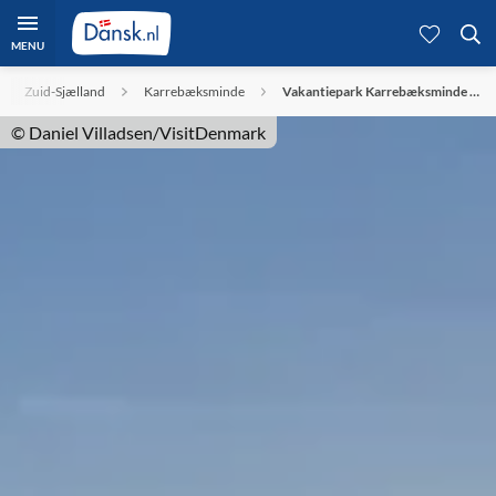
MENU
Zuid-Sjælland
Karrebæksminde
Vakantiepark Karrebæksminde …
© Daniel Villadsen/VisitDenmark