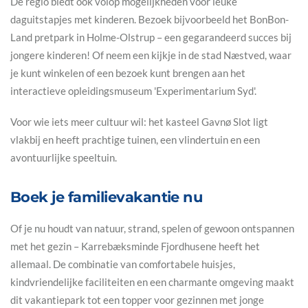
De regio biedt ook volop mogelijkheden voor leuke
daguitstapjes met kinderen. Bezoek bijvoorbeeld het BonBon-
Land pretpark in Holme-Olstrup – een gegarandeerd succes bij
jongere kinderen! Of neem een kijkje in de stad Næstved, waar
je kunt winkelen of een bezoek kunt brengen aan het
interactieve opleidingsmuseum 'Experimentarium Syd'.
Voor wie iets meer cultuur wil: het kasteel Gavnø Slot ligt
vlakbij en heeft prachtige tuinen, een vlindertuin en een
avontuurlijke speeltuin.
Boek je familievakantie nu
Of je nu houdt van natuur, strand, spelen of gewoon ontspannen
met het gezin – Karrebæksminde Fjordhusene heeft het
allemaal. De combinatie van comfortabele huisjes,
kindvriendelijke faciliteiten en een charmante omgeving maakt
dit vakantiepark tot een topper voor gezinnen met jonge