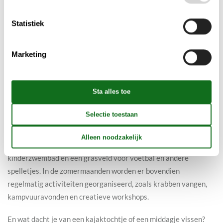
ideaal zijn voor gezinnen. Ze liggen allemaal dicht bij het water,
en sommige hebben zelfs een prachtig uitzicht op het fjord. De
Statistiek
huizen zijn volledig ingericht en beschikken over alles wat je
nodig hebt – van een goed uitgeruste keuken tot een ruim
Marketing
terras waar je ’s avonds gezellig kunt barbecueën. De kinderen
kunnen veilig buiten spelen terwijl jij geniet van een boek en het
uitzicht.
Faciliteiten voor het hele gezin
Karrebæksminde Fjordhusene biedt een scala aan faciliteiten
voor gezinnen met kinderen. Er is een grote speeltuin, een
kinderzwembad en een grasveld voor voetbal en andere
spelletjes. In de zomermaanden worden er bovendien
regelmatig activiteiten georganiseerd, zoals krabben vangen,
kampvuuravonden en creatieve workshops.
En wat dacht je van een kajaktochtje of een middagje vissen?