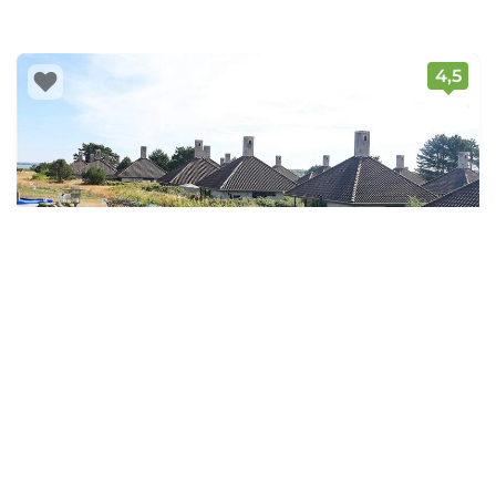
4,5
→