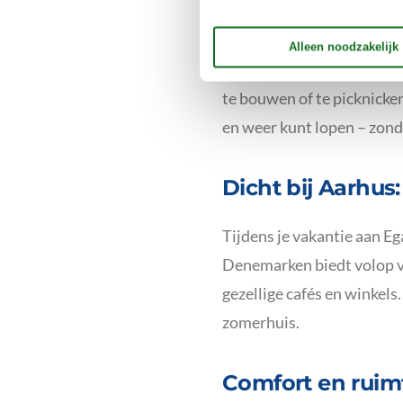
Egå Strand is perfect voor
de Kattegat is het zeewat
te bouwen of te picknicken
en weer kunt lopen – zonde
Dicht bij Aarhus:
Tijdens je vakantie aan E
Denemarken biedt volop 
gezellige cafés en winkels
zomerhuis.
Comfort en ruim