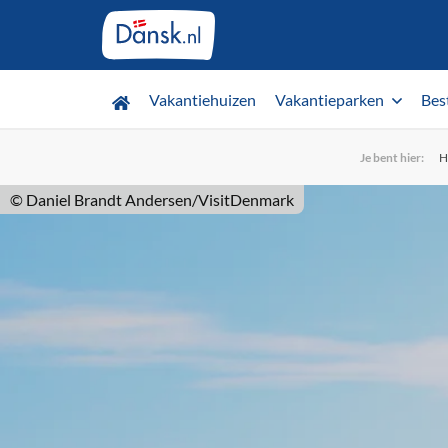
Vakantiehuizen
Vakantieparken
Bes
Je bent hier:
H
© Daniel Brandt Andersen/VisitDenmark