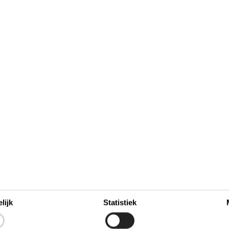
antie aan Egå Strand: stra
ideale plek voor een gezinsvakantie 
d Aarhus, maar met het strand voor de deur – aan Egå Stran
populaire badplaats aan de oostkust van Jutland is een t
annen in een comfortabel zomerhuis. De kalme zee, het kin
 dit een veilige en fijne plek voor jong en oud.
lijk
Statistiek
 het hele gezin