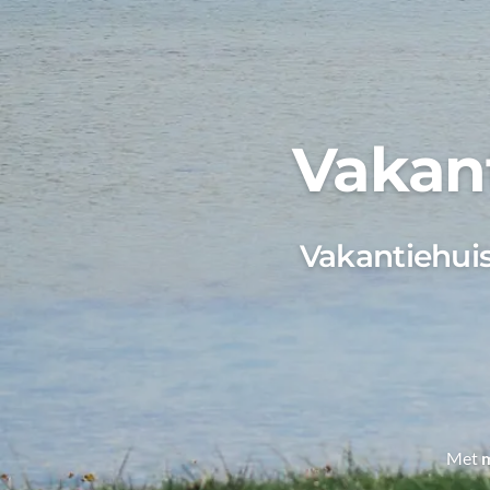
Vakant
Vakantiehuis
Met
m