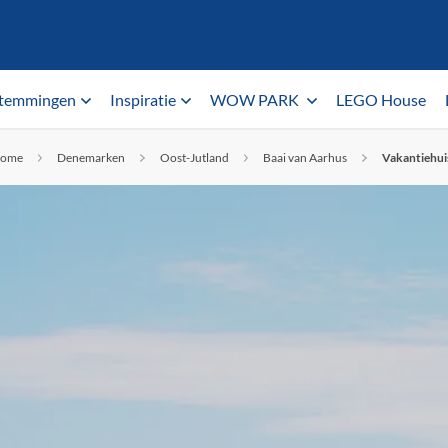
temmingen
Inspiratie
WOW PARK
LEGO House
ome
Denemarken
Oost-Jutland
Baai van Aarhus
Vakantiehui