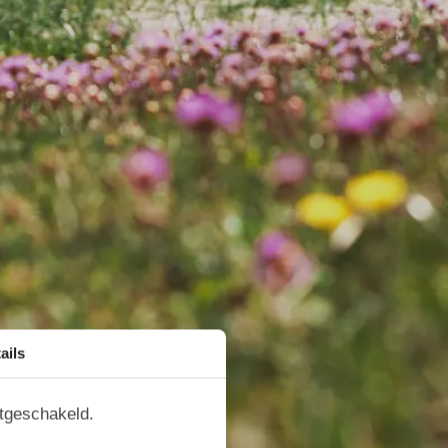
ails
itgeschakeld.