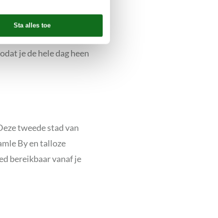
ijk, en door de ligging aan
ootjebaden, zandkastelen
odat je de hele dag heen
 Deze tweede stad van
mle By en talloze
ed bereikbaar vanaf je