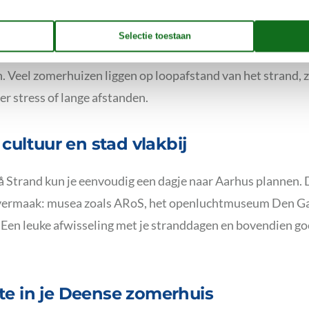
 gezinnen met kinderen. Het strand is schoon en overzichtel
er doorgaans rustiger dan aan de westkust. Ideaal om te p
. Veel zomerhuizen liggen op loopafstand van het strand, z
r stress of lange afstanden.
 cultuur en stad vlakbij
gå Strand kun je eenvoudig een dagje naar Aarhus plannen.
vermaak: musea zoals ARoS, het openluchtmuseum Den Ga
. Een leuke afwisseling met je stranddagen en bovendien go
te in je Deense zomerhuis