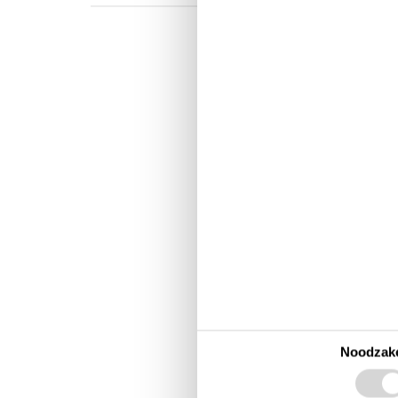
Zomerhuisvak
rust in één
Egå Strand: de 
Dicht bij de charmante sta
van twee werelden. Deze 
gezinnen die willen ontsp
ruime vakantiehuizen maken
Noodzake
Stranddagen met