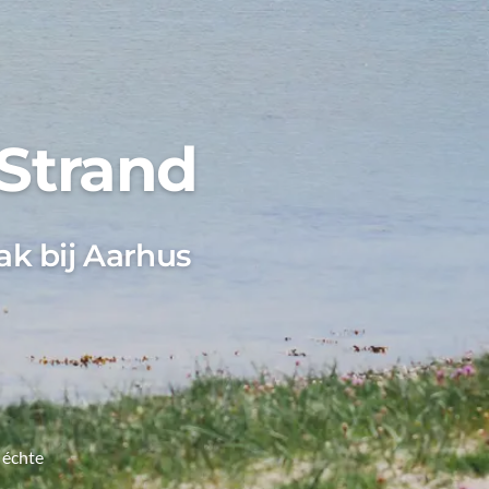
 Strand
ak bij Aarhus
 échte