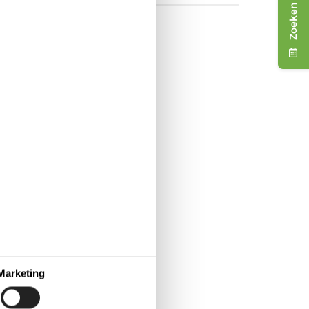
Zoeken
nd, stad en
in Denemarken
d geniet je van het beste
opbestemming voor
dvriendelijke strand en de
Marketing