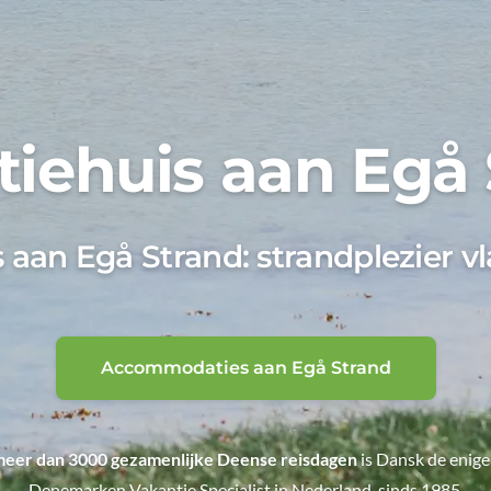
iehuis aan Egå
 aan Egå Strand: strandplezier vl
Accommodaties aan Egå Strand
eer dan 3000 gezamenlijke Deense reisdagen
is Dansk de enige
Denemarken Vakantie Specialist in Nederland, sinds 1985.