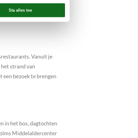
nt de zon vaker dan in de
restaurants. Vanuit je
 het strand van
et een bezoek te brengen
n in het bos, dagtochten
holms Middelaldercenter