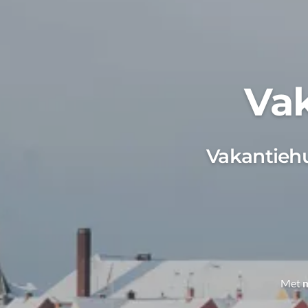
Vak
Vakantiehu
Met
m