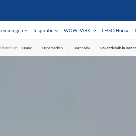
temmingen
Inspiratie
WOW PARK
LEGO House
e bent hier:
Home
Denemarken
Bornholm
Vakantiehuis in Rønn