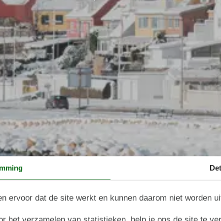
emming
Det
n ervoor dat de site werkt en kunnen daarom niet worden u
r het verzamelen van statistieken, help je ons de site te ve