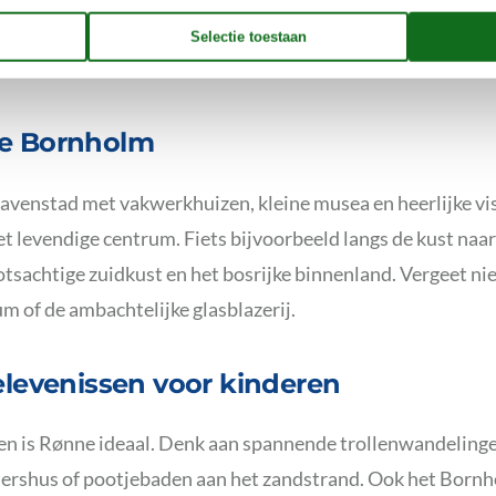
stranden zijn veilig en overzichtelijk, en op Bornholm schij
te Bornholm
havenstad met vakwerkhuizen, kleine musea en heerlijke vis
et levendige centrum. Fiets bijvoorbeeld langs de kust naar
otsachtige zuidkust en het bosrijke binnenland. Vergeet ni
 of de ambachtelijke glasblazerij.
elevenissen voor kinderen
n is Rønne ideaal. Denk aan spannende trollenwandelinge
ershus of pootjebaden aan het zandstrand. Ook het Born