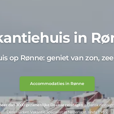
antiehuis in R
is op Rønne: geniet van zon, zee
Accommodaties in Rønne
eer dan 3000 gezamenlijke Deense reisdagen
is Dansk de enige
Denemarken Vakantie Specialist in Nederland, sinds 1985.