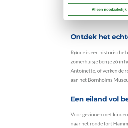
ruimte en frisse lucht. De 
rest van Denemarken!
Ontdek het ech
Rønne is een historische 
zomerhuisje ben je zó in h
Antoinette, of verken de r
aan het Bornholms Museum
Een eiland vol b
Voor gezinnen met kindere
naar het ronde fort Hamm