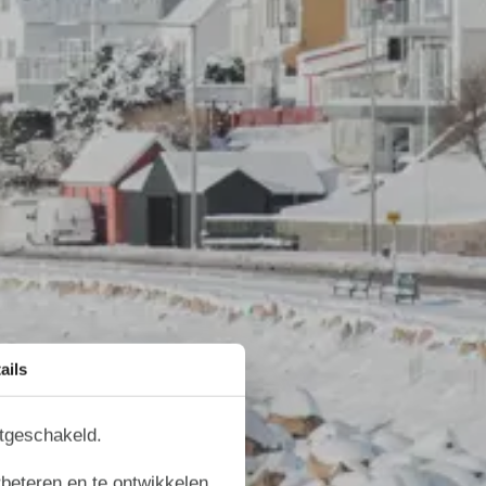
ails
itgeschakeld.
rbeteren en te ontwikkelen.