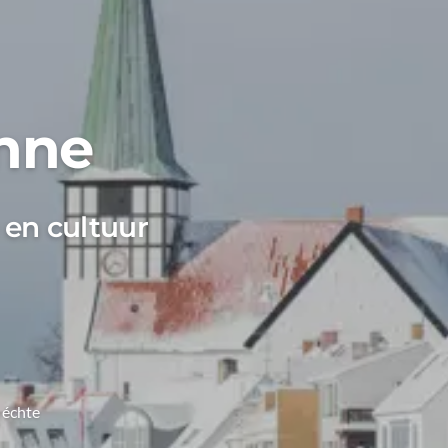
ønne
 en cultuur
 échte