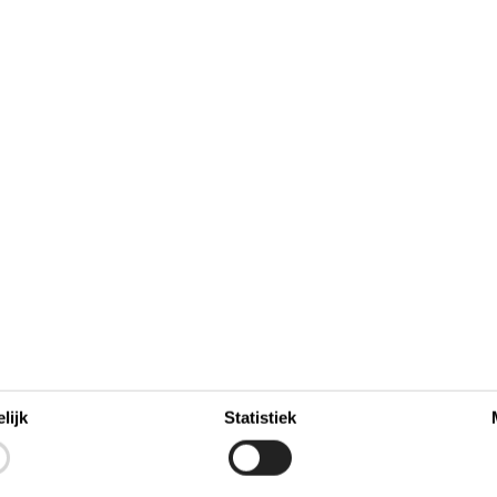
 Rønne – het zonnige eiland
fdstad van Bornholm, een zonovergoten eiland in de Oostze
 gezinnen. Een vakantie op Rønne betekent ontspannen in
tranden, gezellige pleinen en pittoreske straatjes. Het is de
even – zonder concessies te doen aan comfort of gemak.
t karakter
lijk
Statistiek
 Rønne zijn perfect voor gezinnen. Of je nu kiest voor e
of voor een authentiek huisje midden in de natuur: hier be