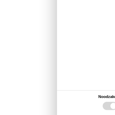
Vakantie op
Bornholm
Rønne is de charmante hoo
bij Deense én Nederlandse
vlak bij kindvriendelijke s
wie Bornholm echt wil bel
Zomerhuizen me
Noodzake
De zomerhuizen in en rond
met speeltuin en zwembad, 