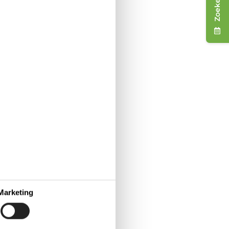
Zoeken
gevoel van
e dat al jaren geliefd is
 een sfeervol zomerhuis,
 perfecte uitvalsbasis voor
Marketing
en modern vakantiecentrum
gint je vakantie met rust,