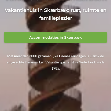
Vakantiehuis in Skærbæk: rust, ruimte en
familieplezier
Accommodaties in Skærbæk
Met
meer dan 3000 gezamenlijke Deense reisdagen
is Dansk de
enige échte Denemarken Vakantie Specialist in Nederland, sinds
1985.