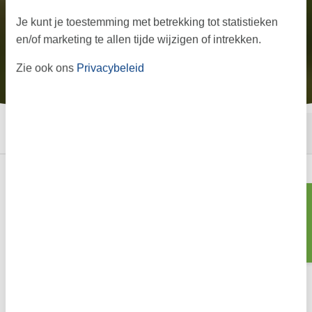
Je kunt je toestemming met betrekking tot statistieken
en/of marketing te allen tijde wijzigen of intrekken.
Zie ook ons
Privacybeleid
←
→
·
·
Start
Informatie
Aanbod
Vakantie in Skærbæk:
Zoeken
ontspannen tussen kust en
cultuur
Een vakantie in Skærbæk is ideaal voor Nederlandse gezinnen
die op zoek zijn naar rust, natuur en volop kindvriendelijke