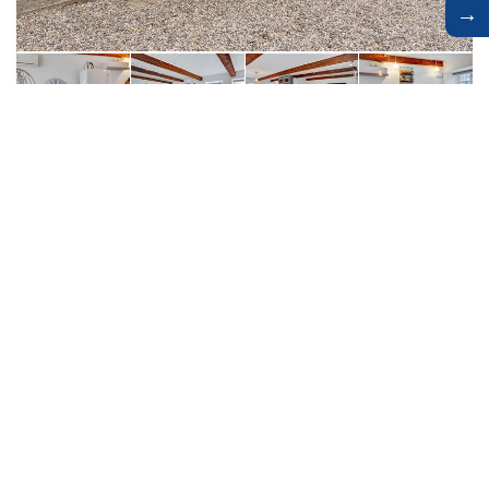
→
Gezellig gerenoveerd vakantiehuis nabij
Waddenzee
Vakantiehuis
121-29-4132
Skærbæk
4 personen
1 slaapkamer
Huisdieren toegestaan
Vanaf
€ 245
Bekijk verblijf