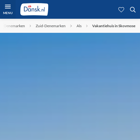
MENU
Denemarken
Zuid-Denemarken
Als
Vakantiehuis in Skovmose