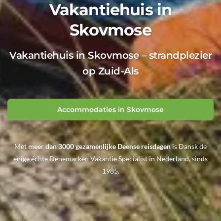
Vakantiehuis in
Skovmose
Vakantiehuis in Skovmose – strandplezier
op Zuid-Als
Accommodaties in Skovmose
Met
meer dan 3000 gezamenlijke Deense reisdagen
is Dansk de
enige échte Denemarken Vakantie Specialist in Nederland, sinds
1985.