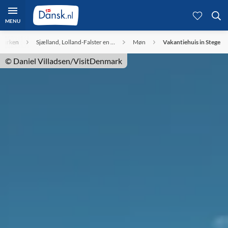
MENU
marken
Sjælland, Lolland-Falster en …
Møn
Vakantiehuis in Stege
© Daniel Villadsen/VisitDenmark