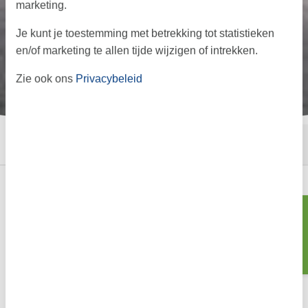
marketing.
Je kunt je toestemming met betrekking tot statistieken
en/of marketing te allen tijde wijzigen of intrekken.
Zie ook ons
Privacybeleid
←
→
·
·
Start
Informatie
Aanbod
Gezinsvakantie in een
Zoeken
vakantiehuis op Stege
Op het charmante eiland Møn, aan de zuidkust van Seeland, ligt
het idyllische havenstadje Stege. Hier ontdek je het rustige,
authentieke Denemarken – een perfecte bestemming voor