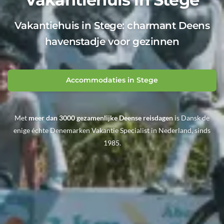
Vakantiehuis in Stege: charmant Deens
havenstadje voor gezinnen
Accommodaties in Stege
Met
meer dan 3000 gezamenlijke Deense reisdagen
is Dansk de
enige échte Denemarken Vakantie Specialist in Nederland, sinds
1985.