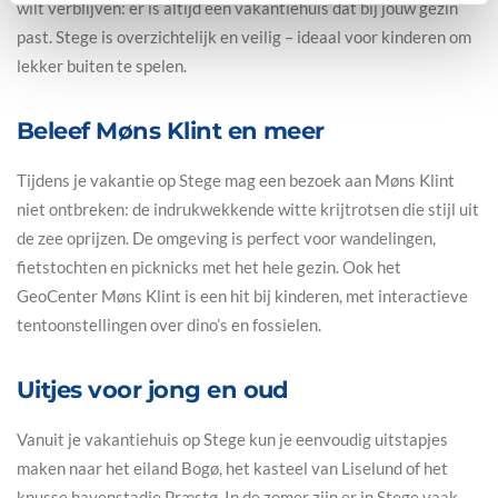
wilt verblijven: er is altijd een vakantiehuis dat bij jouw gezin
past. Stege is overzichtelijk en veilig – ideaal voor kinderen om
lekker buiten te spelen.
Beleef Møns Klint en meer
Tijdens je vakantie op Stege mag een bezoek aan Møns Klint
niet ontbreken: de indrukwekkende witte krijtrotsen die stijl uit
de zee oprijzen. De omgeving is perfect voor wandelingen,
fietstochten en picknicks met het hele gezin. Ook het
GeoCenter Møns Klint is een hit bij kinderen, met interactieve
tentoonstellingen over dino’s en fossielen.
Uitjes voor jong en oud
Vanuit je vakantiehuis op Stege kun je eenvoudig uitstapjes
maken naar het eiland Bogø, het kasteel van Liselund of het
knusse havenstadje Præstø. In de zomer zijn er in Stege vaak