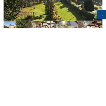
→
Vakantiehuis
034-4264
Stege
4 personen
Huisdieren niet toegestaan
Vanaf
€ 807
Bekijk verblijf