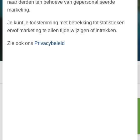
naar derden ten behoeve van gepersonaliseerde
marketing.
Je kunt je toestemming met betrekking tot statistieken
en/of marketing te allen tijde wijzigen of intrekken.
Zie ook ons
Privacybeleid
←
→
·
·
Start
Informatie
Aanbod
Vakantie op Tåsinge: het
Zoeken
verborgen pareltje van Zuid-
Denemarken
Tussen de eilanden Funen en Langeland ligt Tåsinge – een