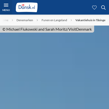
MENU
Home
Denemarken
Funen en Langeland
Vakantiehuis in Tåsinge
© Michael Fiukowski and Sarah Moritz/VisitDenmark