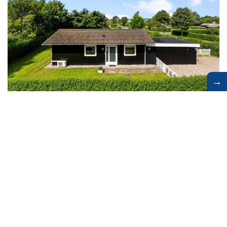
→
Gezellig vakantiehuis vlak bij het strand in
Tåsinge
Vakantiehuis
557-LL275
Svendborg
4 personen
2 slaapkamers
Huisdieren toegestaan