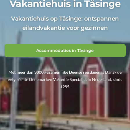
Vakantiehuis in Tåsinge
Vakantiehuis op Tåsinge: ontspannen
eilandvakantie voor gezinnen
Accommodaties in Tåsinge
Met
meer dan 3000 gezamenlijke Deense reisdagen
is Dansk de
enige échte Denemarken Vakantie Specialist in Nederland, sinds
1985.