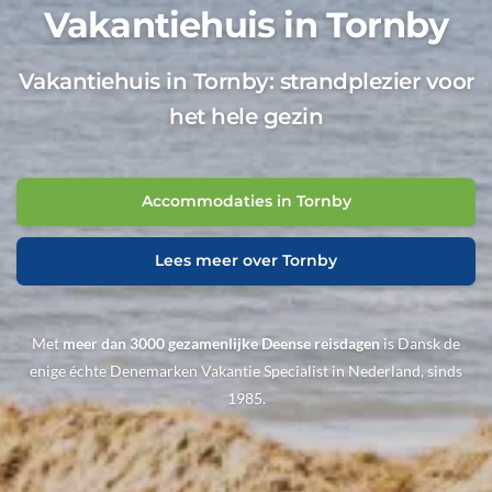
Vakantiehuis in Tornby
Vakantiehuis in Tornby: strandplezier voor
het hele gezin
Accommodaties in Tornby
Lees meer over Tornby
Met
meer dan 3000 gezamenlijke Deense reisdagen
is Dansk de
enige échte Denemarken Vakantie Specialist in Nederland, sinds
1985.