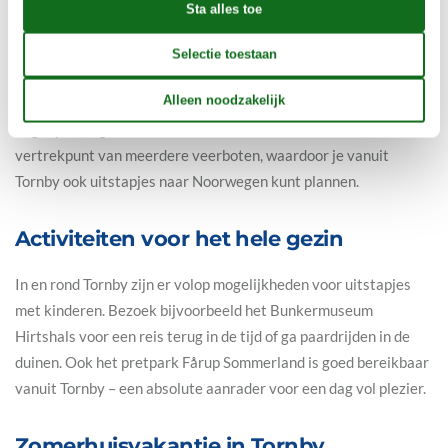
Op slechts een paar kilometer van Tornby ligt Hirtshals, een
gezellige vissersplaats met een charmante haven, leuke
winkeltjes en een aantal uitstekende visrestaurants. Hier vind
je ook het beroemde Nordsøen Oceanarium – een perfecte
dagtrip voor gezinnen met kinderen. Daarnaast is Hirtshals het
vertrekpunt van meerdere veerboten, waardoor je vanuit
Tornby ook uitstapjes naar Noorwegen kunt plannen.
Activiteiten voor het hele gezin
In en rond Tornby zijn er volop mogelijkheden voor uitstapjes
met kinderen. Bezoek bijvoorbeeld het Bunkermuseum
Hirtshals voor een reis terug in de tijd of ga paardrijden in de
duinen. Ook het pretpark Fårup Sommerland is goed bereikbaar
vanuit Tornby – een absolute aanrader voor een dag vol plezier.
Zomerhuisvakantie in Tornby