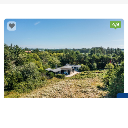
4,9
→