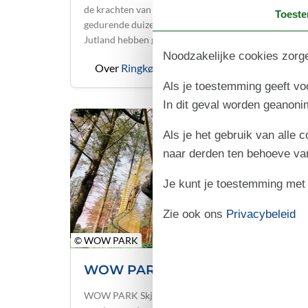
de krachten van de natuur kan ontdekken, die
Toest
gedurende duizenden jaren het leven in West-
Jutland hebben gevormd – en dat nog …
Noodzakelijke cookies zorge
Over
Ringkøbing
Als je toestemming geeft voo
In dit geval worden geanon
Als je het gebruik van alle 
naar derden ten behoeve va
Je kunt je toestemming met be
Zie ook ons
Privacybeleid
© WOW PARK
WOW PARK Skjern
WOW PARK Skjern heeft een verrassend en