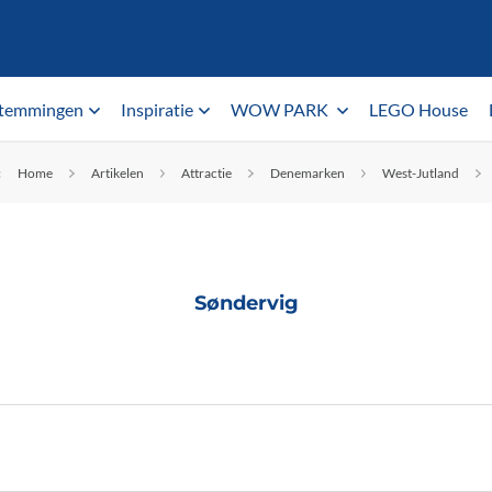
temmingen
Inspiratie
WOW PARK
LEGO House
:
Home
Artikelen
Attractie
Denemarken
West-Jutland
Søndervig