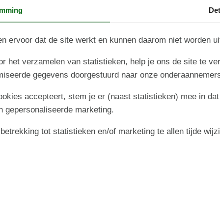
belevenis voor het hele gezin. Leer alles over dit 15e
emming
Det
eeuwse stadje aan de Ringkøbing Fjord aan de
Noordzeekust van Jutland.
n ervoor dat de site werkt en kunnen daarom niet worden u
Over
Ringkøbing
r het verzamelen van statistieken, help je ons de site te ve
imiseerde gegevens doorgestuurd naar onze onderaannemers
cookies accepteert, stem je er (naast statistieken) mee in dat
n gepersonaliseerde marketing.
trekking tot statistieken en/of marketing te allen tijde wijz