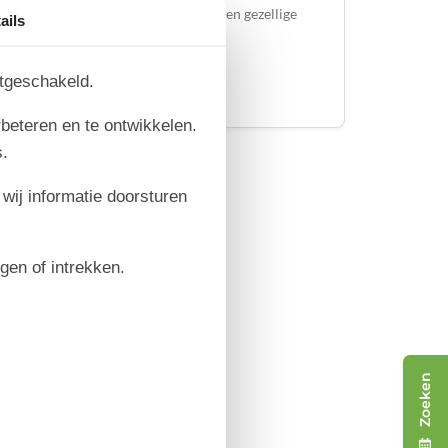
leuke en uitdagende activiteiten in een gezellige
ails
omgeving kan beleven
itgeschakeld.
Over
Ringkøbing
rbeteren en te ontwikkelen.
.
 wij informatie doorsturen
igen of intrekken.
Zoeken