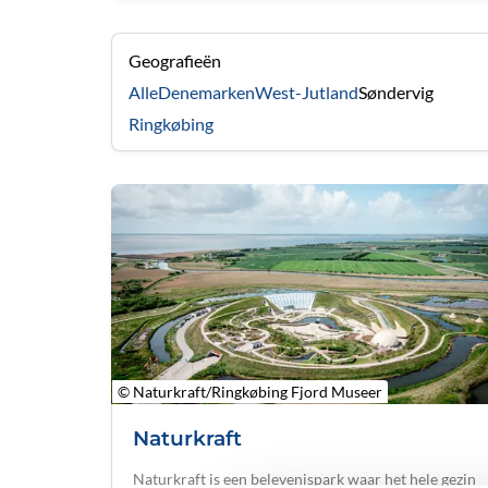
Geografieën
Alle
Denemarken
West-Jutland
Søndervig
Ringkøbing
© Naturkraft/Ringkøbing Fjord Museer
Naturkraft
Naturkraft is een belevenispark waar het hele gezin