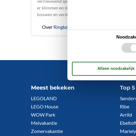
vernieuwend speelterrein voor je in petto. Je kunt
er klimmen en slingeren tussen de bomen, hutten
bouwen en verstoppertje spelen in de …
Over
Ringkøbing
Noodzake
Meest bekeken
Top 
LEGOLAND
Sønder
LEGO House
Ribe
WOW Park
Arrild
Meivakantie
Ebeltof
Zomervakantie
Mariely