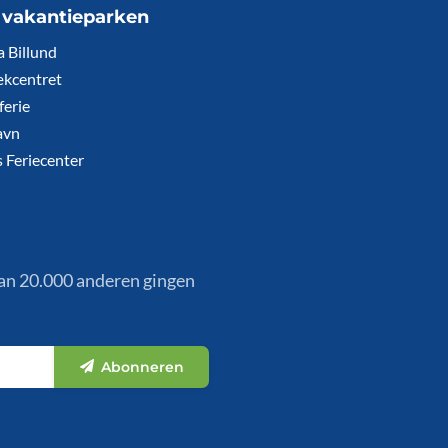
 vakantieparken
a Billund
kcentret
ferie
avn
 Feriecenter
dan 20.000 anderen gingen
Abonneren