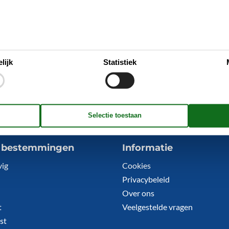
lijk
Statistiek
5 bestemmingen
Informatie
vig
Cookies
Privacybeleid
Over ons
t
Veelgestelde vragen
st