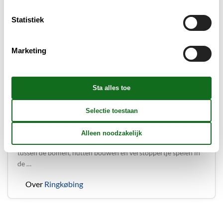
Statistiek
Marketing
© WOW PARK
WOW PARK Skjern
WOW PARK Skjern heeft een verrassend en vernieuwend
speelterrein voor je in petto. Je kunt er klimmen en slingeren
tussen de bomen, hutten bouwen en verstoppertje spelen in
de …
Over
Ringkøbing