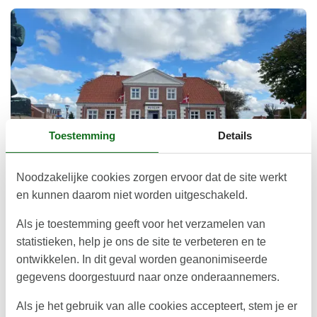
Toestemming
Details
© Ringkøbing_Museum
Noodzakelijke cookies zorgen ervoor dat de site werkt
en kunnen daarom niet worden uitgeschakeld.
Ringkøbing Museum
Het Ringkøbing Museum is een interessante belevenis voor
Als je toestemming geeft voor het verzamelen van
het hele gezin. Leer alles over dit 15e eeuwse stadje aan de
statistieken, help je ons de site te verbeteren en te
Ringkøbing Fjord aan de Noordzeekust van Jutland.
ontwikkelen. In dit geval worden geanonimiseerde
gegevens doorgestuurd naar onze onderaannemers.
Over
Ringkøbing
Als je het gebruik van alle cookies accepteert, stem je er