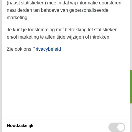
(naast statistieken) mee in dat wij informatie doorsturen
naar derden ten behoeve van gepersonaliseerde
marketing.
Je kunt je toestemming met betrekking tot statistieken
en/of marketing te allen tijde wijzigen of intrekken.
Zie ook ons
Privacybeleid
© Adventure Park
Adventure Park bij Ringkøbing
Zoeken
Bezoek Adventure Park vlakbij Ringkøbing waar je leuke en
uitdagende activiteiten in een gezellige omgeving kan beleven
Over
Ringkøbing
Noodzakelijk