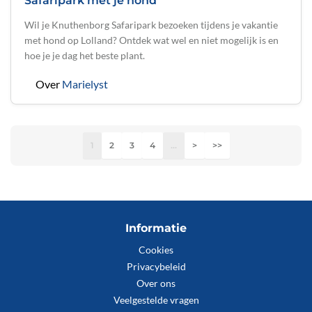
Safaripark met je hond
Wil je Knuthenborg Safaripark bezoeken tijdens je vakantie
met hond op Lolland? Ontdek wat wel en niet mogelijk is en
hoe je je dag het beste plant.
Over
Marielyst
1
2
3
4
...
>
>>
Informatie
Cookies
Privacybeleid
Over ons
Veelgestelde vragen