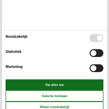
Marielyst Gokart & Paintball Center is dé plek op Falster
voor tieners die van snelheid en spanning houden. Hier
beleef je een dag vol actie en adrenaline.
Over
Marielyst
Noodzakelijk
Statistiek
Marketing
© Heidi Kusch
Top-ervaringen op Falster – Golf & Fun Park
Golf & Fun Park in Marielyst is dé plek voor tieners die