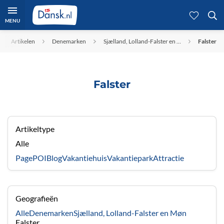
MENU
Artikelen
Denemarken
Sjælland, Lolland-Falster en …
Falster
Falster
Artikeltype
Alle
Page
POI
Blog
Vakantiehuis
Vakantiepark
Attractie
Geografieën
Alle
Denemarken
Sjælland, Lolland-Falster en Møn
Falster