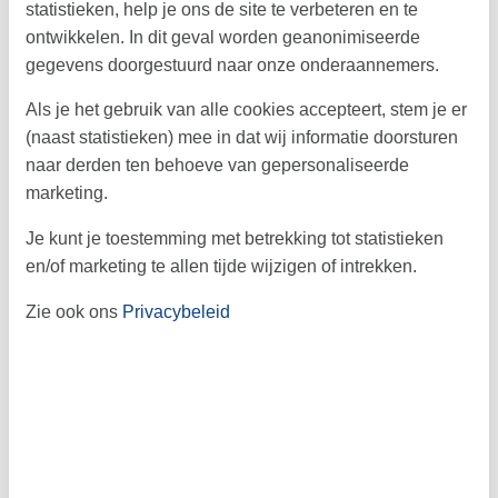
statistieken, help je ons de site te verbeteren en te
Museum Obscurum in Nykøbing F. is allesbehalve een
standaard museum. Ontdek bizarre objecten, mysterieuze
ontwikkelen. In dit geval worden geanonimiseerde
verhalen en perfecte Instagram-spots voor tieners.
gegevens doorgestuurd naar onze onderaannemers.
Over
Marielyst
Als je het gebruik van alle cookies accepteert, stem je er
(naast statistieken) mee in dat wij informatie doorsturen
naar derden ten behoeve van gepersonaliseerde
marketing.
Je kunt je toestemming met betrekking tot statistieken
en/of marketing te allen tijde wijzigen of intrekken.
Zie ook ons
Privacybeleid
© Lars Sørensen/Scandlines
Top-ervaringen op Falster – Veerboot Gedser
→ Rostock als teen-avontuur