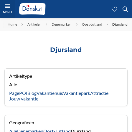
MENU
Home
Artikelen
Denemarken
Oost-Jutland
Djursland
Djursland
Artikeltype
Alle
Page
POI
Blog
Vakantiehuis
Vakantiepark
Attractie
Jouw vakantie
Geografieën
Alle
Denemarken
Oost-Jutland
Djursland