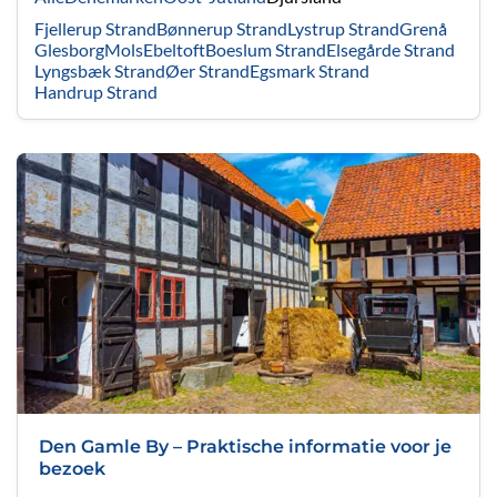
Fjellerup Strand
Bønnerup Strand
Lystrup Strand
Grenå
Glesborg
Mols
Ebeltoft
Boeslum Strand
Elsegårde Strand
Lyngsbæk Strand
Øer Strand
Egsmark Strand
Handrup Strand
Den Gamle By – Praktische informatie voor je
bezoek