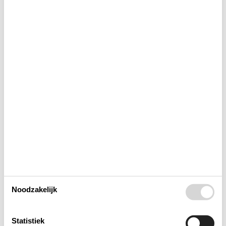
© Ree Park Safari
Ree Park – Dierenwelzijn en
verantwoordelijkheid centraal
Ree Park in Djursland is meer dan een safaripark. Achter de
schermen wordt intensief gewerkt aan natuurbehoud,
fokprogramma’s en dierenwelzijn. Tijdens je bezoek ontdek je
hoe het …
Noodzakelijk
Over
Ebeltoft
Statistiek