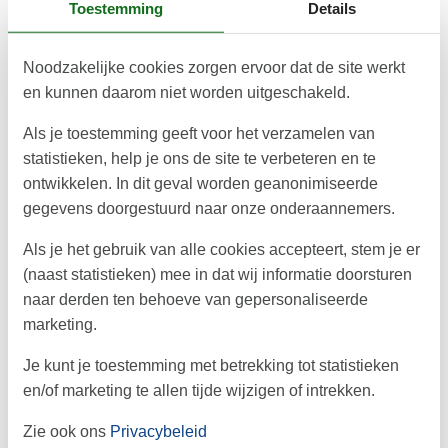
Toestemming
Details
Noodzakelijke cookies zorgen ervoor dat de site werkt
en kunnen daarom niet worden uitgeschakeld.
Als je toestemming geeft voor het verzamelen van
© Kattegatcentret
statistieken, help je ons de site te verbeteren en te
Kattegatcentret – Belevingen in Grenaa en
ontwikkelen. In dit geval worden geanonimiseerde
de unieke kustnatuur van Djursland
gegevens doorgestuurd naar onze onderaannemers.
Combineer een bezoek aan het Kattegatcentret met de
Als je het gebruik van alle cookies accepteert, stem je er
mooiste bezienswaardigheden in Grenaa en Djursland. Van
(naast statistieken) mee in dat wij informatie doorsturen
kustnatuur en stranden tot gezinsvriendelijke attracties: hier
naar derden ten behoeve van gepersonaliseerde
beleef …
marketing.
Over
Ebeltoft
Je kunt je toestemming met betrekking tot statistieken
en/of marketing te allen tijde wijzigen of intrekken.
Zie ook ons
Privacybeleid