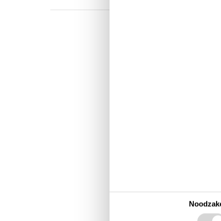
Ben op vakantie 
waar je alles te
leuk vo
Noodzake
Een 