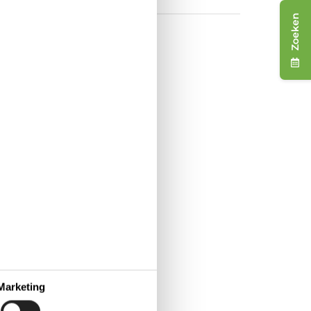
Zoeken
t Kattegatcentret
even. Niet alleen
wassenen
Marketing
reld!