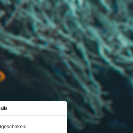
ails
itgeschakeld.