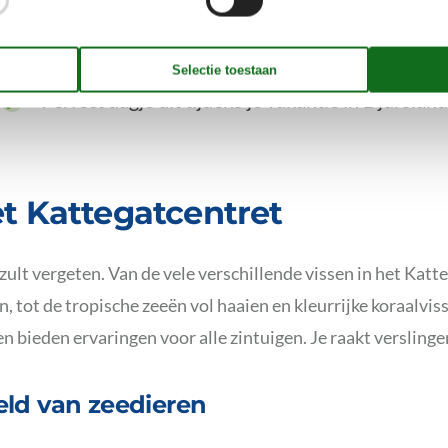
✓
Gelegen in de prachtige haven van Grenå
✓
Perfect dagje uit tijdens je vakantie in Djursland
t Kattegatcentret
 zult vergeten. Van de vele verschillende vissen in het Katt
n, tot de tropische zeeën vol haaien en kleurrijke koraalvi
 bieden ervaringen voor alle zintuigen. Je raakt verslinge
ld van zeedieren