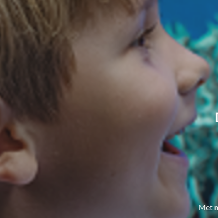
Met
m