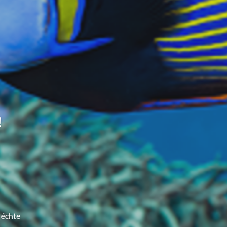
!
 échte