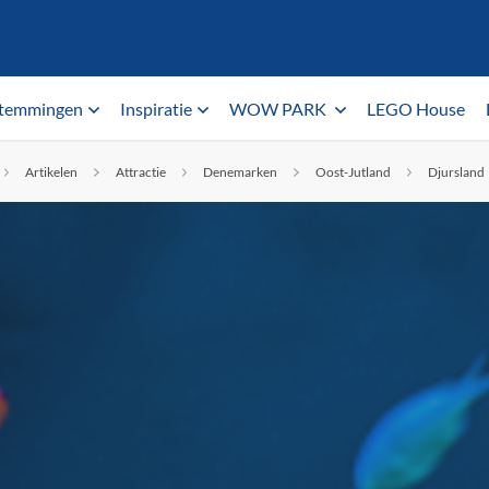
temmingen
Inspiratie
WOW PARK
LEGO House
Artikelen
Attractie
Denemarken
Oost-Jutland
Djursland