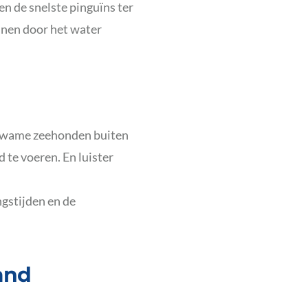
en de snelste pinguïns ter
nnen door het water
ekwame zeehonden buiten
 te voeren. En luister
ngstijden en de
land