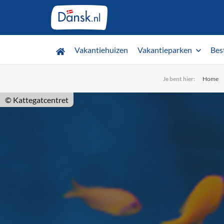
Vakantiehuizen
Vakantieparken
Bes
Je bent hier:
Home
© Kattegatcentret