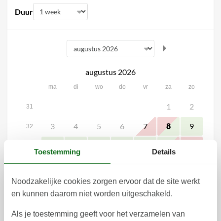
Duur
augustus 2026
ma
di
wo
do
vr
za
zo
1
2
31
3
4
5
6
7
9
8
32
10
11
12
13
14
15
16
33
Toestemming
Details
17
18
19
20
21
23
22
34
Noodzakelijke cookies zorgen ervoor dat de site werkt
24
25
26
27
28
30
29
35
en kunnen daarom niet worden uitgeschakeld.
31
36
Als je toestemming geeft voor het verzamelen van
september 2026