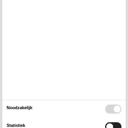
Bad
Buitenshuis
Concepten
Elektrische artikelen
In de buurt
Keuken
Noodzakelijk
Opmerking
Statistiek