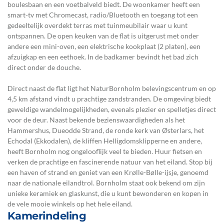
boulesbaan en een voetbalveld biedt. De woonkamer heeft een
smart-tv met Chromecast, radio/Bluetooth en toegang tot een
gedeeltelijk overdekt terras met tuinmeubilair waar u kunt
ontspannen. De open keuken van de flat is uitgerust met onder
andere een mini-oven, een elektrische kookplaat (2 platen), een
afzuigkap en een eethoek. In de badkamer bevindt het bad zich
direct onder de douche.
Direct naast de flat ligt het NaturBornholm belevingscentrum en op
4,5 km afstand vindt u prachtige zandstranden. De omgeving biedt
geweldige wandelmogelijkheden, evenals plezier en spelletjes direct
voor de deur. Naast bekende bezienswaardigheden als het
Hammershus, Dueodde Strand, de ronde kerk van Østerlars, het
Echodal (Ekkodalen), de kliffen Helligdomsklipperne en andere,
heeft Bornholm nog ongelooflijk veel te bieden. Huur fietsen en
verken de prachtige en fascinerende natuur van het eiland. Stop bij
een haven of strand en geniet van een Krølle-Bølle-ijsje, genoemd
naar de nationale eilandtrol. Bornholm staat ook bekend om zijn
unieke keramiek en glaskunst, die u kunt bewonderen en kopen in
de vele mooie winkels op het hele eiland.
Kamerindeling