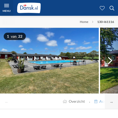
MENU
Home
130-I61116
1
van
22
←
→
·
Overzicht
Accommodat