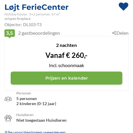
Løjt FerieCenter
Holiday house - 5+2 personer, 67 m²
w/open fireplace
Objectnr:
DL103-T3
2
gastbeoordelingen
Delen
3,5
2 nachten
Vanaf
€
260,-
Incl. schoonmaak
Prijzen en kalender
Personen
5 personen
2 kinderen (0-12 jaar)
Huisdieren
Niet toegestaan Huisdieren
Alle voorzieningen weergeven