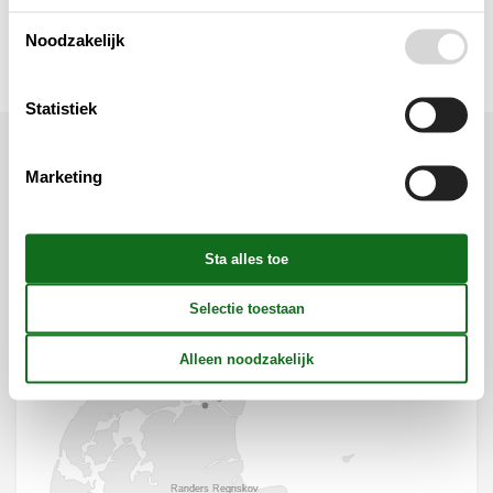
Wellness
Noodzakelijk
Statistiek
Marketing
Ligging & omgeving