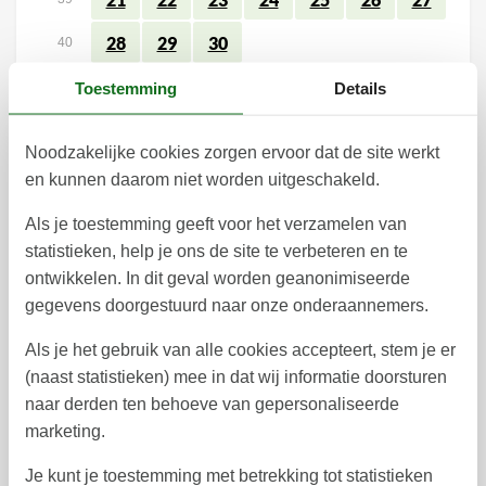
28
29
30
40
Toestemming
Details
41
Noodzakelijke cookies zorgen ervoor dat de site werkt
Vrij
Bezet
Aankomst mogelijk
en kunnen daarom niet worden uitgeschakeld.
Als je toestemming geeft voor het verzamelen van
Prijs
statistieken, help je ons de site te verbeteren en te
ontwikkelen. In dit geval worden geanonimiseerde
Periode
gegevens doorgestuurd naar onze onderaannemers.
Aankomst
Vertrek
Als je het gebruik van alle cookies accepteert, stem je er
Duur
2 nachten
(naast statistieken) mee in dat wij informatie doorsturen
Personen
naar derden ten behoeve van gepersonaliseerde
Tot 7 personen
marketing.
Let op
Aankomst is niet geselecteerd.
Je kunt je toestemming met betrekking tot statistieken