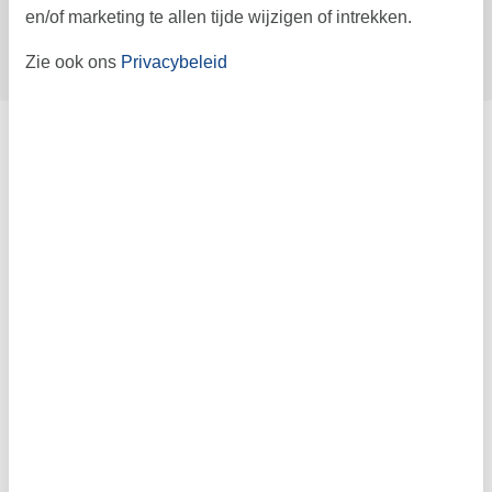
en/of marketing te allen tijde wijzigen of intrekken.
Contract- en huurvoorwaarden
Zie ook ons
Privacybeleid
Indeling & inrichting
Activiteiten
Apparatuur
Bad/Toilet
In het algemeen