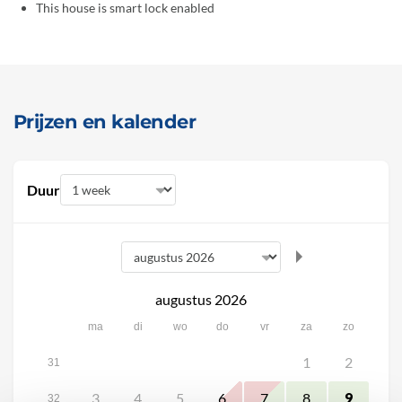
This house is smart lock enabled
Prijzen en kalender
Duur
augustus 2026
ma
di
wo
do
vr
za
zo
1
2
31
3
4
5
6
7
8
9
32