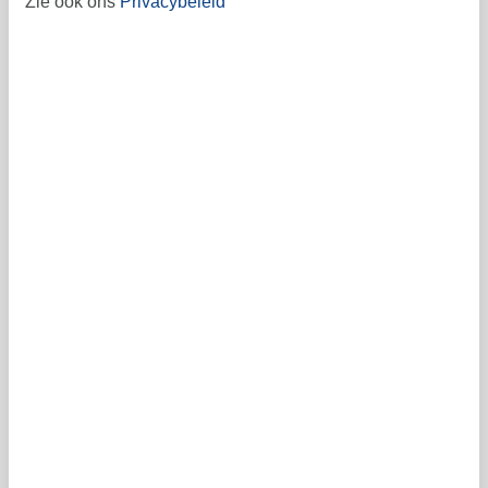
Zie ook ons
Privacybeleid
41
Vrij
Bezet
Aankomst mogelijk
Prijs
Periode
Aankomst
Vertrek
Duur
1 week
Personen
Tot 4 personen
Let op
Aankomst is niet geselecteerd.
Contract- en huurvoorwaarden