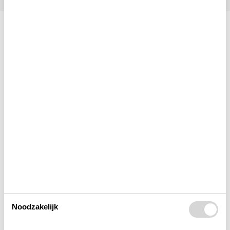
Indeling & inrichting
Afstand
Bad
Binnenshuis
Buitenshuis
Keuken
Noodzakelijk