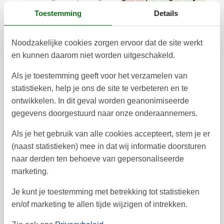
Toestemming
Details
10
11
12
13
14
15
16
33
17
18
19
20
21
22
23
34
Noodzakelijke cookies zorgen ervoor dat de site werkt
en kunnen daarom niet worden uitgeschakeld.
24
25
26
27
28
29
30
35
Als je toestemming geeft voor het verzamelen van
31
36
statistieken, help je ons de site te verbeteren en te
september 2026
ontwikkelen. In dit geval worden geanonimiseerde
ma
di
wo
do
vr
za
zo
gegevens doorgestuurd naar onze onderaannemers.
1
2
3
4
5
6
36
Als je het gebruik van alle cookies accepteert, stem je er
(naast statistieken) mee in dat wij informatie doorsturen
7
8
9
10
11
12
13
37
naar derden ten behoeve van gepersonaliseerde
14
15
16
17
18
19
20
38
marketing.
21
22
23
24
25
26
27
39
Je kunt je toestemming met betrekking tot statistieken
en/of marketing te allen tijde wijzigen of intrekken.
28
29
30
40