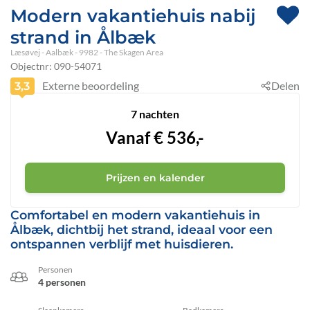
Modern vakantiehuis nabij
strand in Ålbæk
Læsøvej
 - Aalbæk
 - 9982
 - The Skagen Area
Objectnr:
090-54071
Externe beoordeling
Delen
3,3
7 nachten
Vanaf
€
536,-
Prijzen en kalender
Comfortabel en modern vakantiehuis in
Ålbæk, dichtbij het strand, ideaal voor een
ontspannen verblijf met huisdieren.
Personen
4 personen