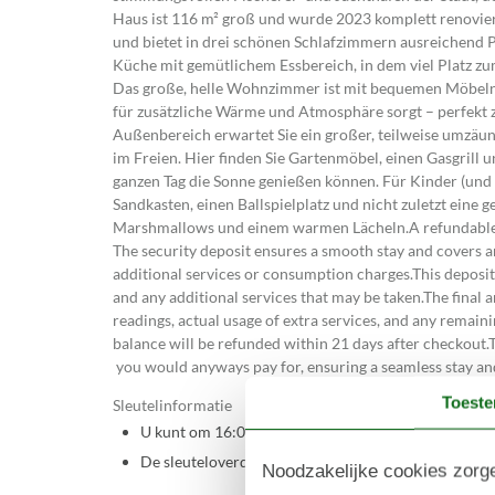
Haus ist 116 m² groß und wurde 2023 komplett renoviert
und bietet in drei schönen Schlafzimmern ausreichend P
Küche mit gemütlichem Essbereich, in dem viel Platz 
Das große, helle Wohnzimmer ist mit bequemen Möbeln 
für zusätzliche Wärme und Atmosphäre sorgt – perfekt 
Außenbereich erwartet Sie ein großer, teilweise umzäun
im Freien. Hier finden Sie Gartenmöbel, einen Gasgrill un
ganzen Tag die Sonne genießen können. Für Kinder (und J
Sandkasten, einen Ballspielplatz und nicht zuletzt eine
Marshmallows und einem warmen Lächeln.A refundable d
The security deposit ensures a smooth stay and covers 
additional services or consumption charges.This deposit
and any additional services that may be taken.The final 
readings, actual usage of extra services, and any remain
balance will be refunded within 21 days after checkout.T
you would anyways pay for, ensuring a seamless stay an
Toest
Sleutelinformatie
U kunt om 16:00 inchecken bij uw vakantiewoning o
De sleuteloverdracht vindt bij het huis plaats.
Noodzakelijke cookies zorge