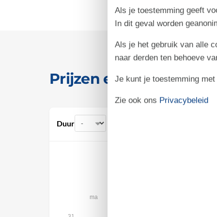
Als je toestemming geeft voo
In dit geval worden geanon
Als je het gebruik van alle 
naar derden ten behoeve va
Prijzen en kalender
Je kunt je toestemming met be
Zie ook ons
Privacybeleid
Duur
augustus 2026
ma
di
wo
do
vr
za
1
31