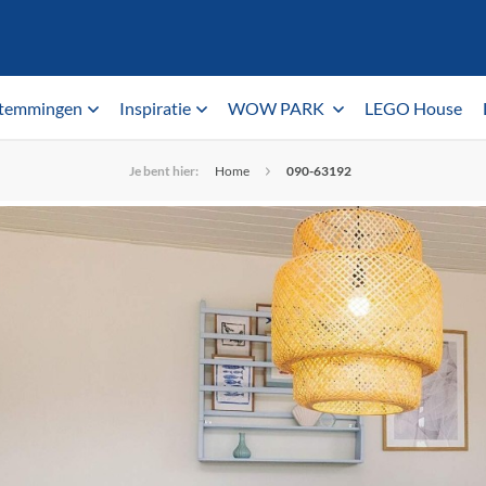
temmingen
Inspiratie
WOW PARK
LEGO House
Je bent hier:
Home
090-63192