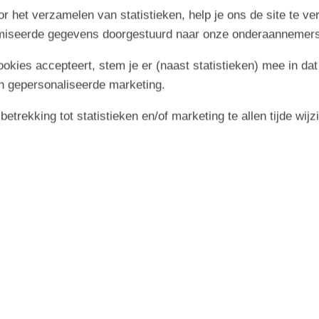
r het verzamelen van statistieken, help je ons de site te ve
imiseerde gegevens doorgestuurd naar onze onderaannemers
cookies accepteert, stem je er (naast statistieken) mee in dat
n gepersonaliseerde marketing.
trekking tot statistieken en/of marketing te allen tijde wijz
september 2026
zo
ma
di
wo
do
vr
za
zo
2
1
2
3
4
5
6
36