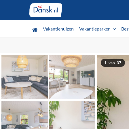
Vakantiehuizen
Vakantieparken
Bes
1
van
37