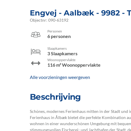
Engvej
 - Aalbæk
 - 9982
 -
Objectnr:
090-63192
Personen
6 personen
Slaapkamers
3 Slaapkamers
Woonoppervlakte
116 m² Woonoppervlakte
Alle voorzieningen weergeven
Beschrijving
Schönes, modernes Ferienhaus mitten in der Stadt und in
Ferienhaus in Ålbæk bietet die perfekte Kombination a
wohnen in einer wunderschönen Umgebung mit bequem
stimmungsvollen Fischerei- und Jachthafen der Stadt, d