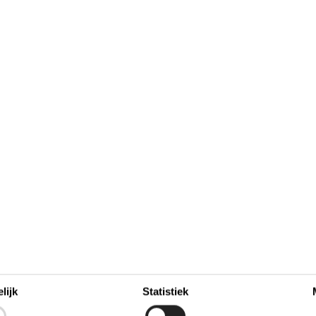
9
7
8
9
10
11
12
13
37
16
14
15
16
17
18
19
20
38
23
21
22
23
24
25
26
27
39
30
28
29
30
40
41
Bezet
Aankomst mogelijk
lijk
Statistiek