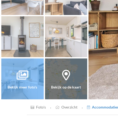
Bekijk meer foto's
Bekijk op de kaart
·
·
Foto's
Overzicht
Accommodaties 