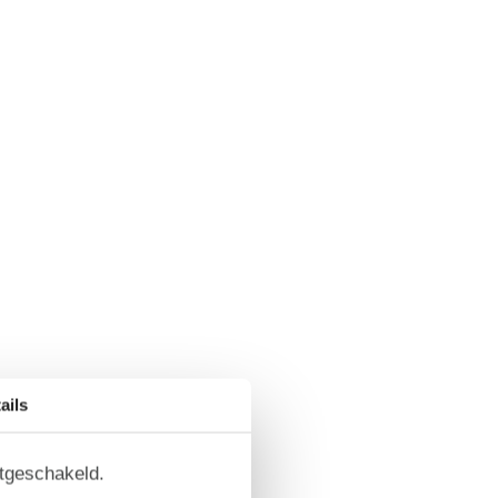
ails
itgeschakeld.