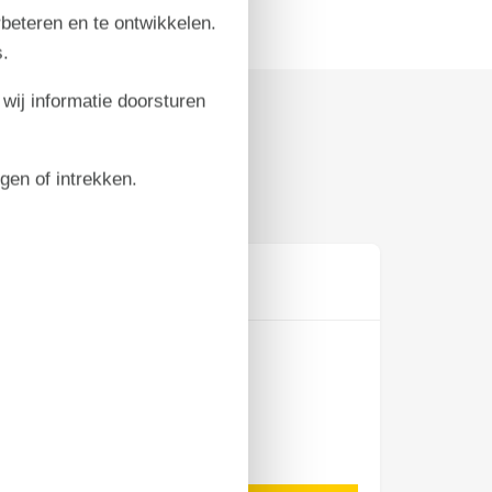
rbeteren en te ontwikkelen.
.
 wij informatie doorsturen
igen of intrekken.
Prijs
Periode
Aankomst
Vertrek
Duur
Personen
Tot 6 personen