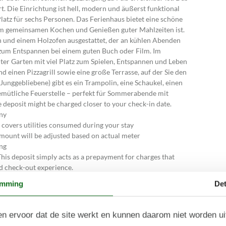
. Die Einrichtung ist hell, modern und äußerst funktional
latz für sechs Personen. Das Ferienhaus bietet eine schöne
zum gemeinsamen Kochen und Genießen guter Mahlzeiten ist.
und einem Holzofen ausgestattet, der an kühlen Abenden
zum Entspannen bei einem guten Buch oder Film. Im
ter Garten mit viel Platz zum Spielen, Entspannen und Leben
d einen Pizzagrill sowie eine große Terrasse, auf der Sie den
unggebliebene) gibt es ein Trampolin, eine Schaukel, einen
 gemütliche Feuerstelle – perfekt für Sommerabende mit
eposit might be charged closer to your check-in date.
any
 covers utilities consumed during your stay
amount will be adjusted based on actual meter
ing
his deposit simply acts as a prepayment for charges that
d check-out experience.
emming
Det
p de dag van aankomst.
n ervoor dat de site werkt en kunnen daarom niet worden u