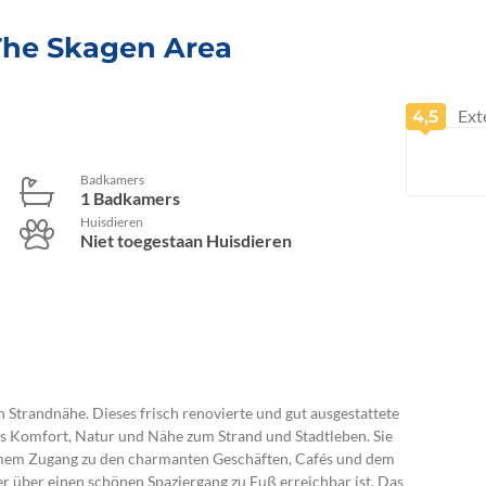
 The Skagen Area
Ext
4,5
Badkamers
1 Badkamers
Huisdieren
Niet toegestaan Huisdieren
 Strandnähe. Dieses frisch renovierte und gut ausgestattete
us Komfort, Natur und Nähe zum Strand und Stadtleben. Sie
em Zugang zu den charmanten Geschäften, Cafés und dem
er über einen schönen Spaziergang zu Fuß erreichbar ist. Das