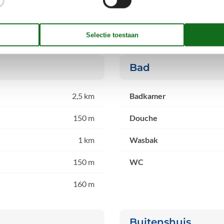
Bad
2,5 km
Badkamer
150 m
Douche
1 km
Wasbak
150 m
WC
160 m
Buitenshuis