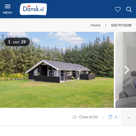
MENU
Home
102-TV1028
1
van
29
←
→
·
Overzicht
Accommodat