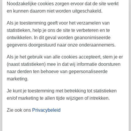
Noodzakelijke cookies zorgen ervoor dat de site werkt
augustus 2026
en kunnen daarom niet worden uitgeschakeld.
ma
di
wo
do
vr
za
zo
Als je toestemming geeft voor het verzamelen van
1
2
31
statistieken, help je ons de site te verbeteren en te
ontwikkelen. In dit geval worden geanonimiseerde
3
4
5
6
7
8
9
32
gegevens doorgestuurd naar onze onderaannemers.
10
11
12
13
14
16
15
33
Als je het gebruik van alle cookies accepteert, stem je er
17
18
19
20
21
22
23
34
(naast statistieken) mee in dat wij informatie doorsturen
naar derden ten behoeve van gepersonaliseerde
24
25
26
27
28
29
30
35
marketing.
31
36
Je kunt je toestemming met betrekking tot statistieken
september 2026
en/of marketing te allen tijde wijzigen of intrekken.
ma
di
wo
do
vr
za
zo
Zie ook ons
Privacybeleid
1
2
3
4
5
6
36
7
8
9
10
11
12
13
37