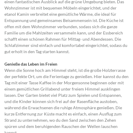
einen fantastischen Ausblick auf die grüne Umgebung bieten. Das
Wohnzimmer ist mit bequemen Möbeln eingerichtet, und der
etanol Kamin verbreitet eine gemütliche Wärme, die ideal für
Entspannung und gemeinsames Beisammensein ist. Die Küche ist
offen mit dem Wohnzimmer verbunden, sodass sich die ganze
Familie um die Mahlzeiten versammeln kann, und der Essbereich
schafft einen schönen Rahmen für Mittag- und Abendessen. Die
Schlafzimmer sind einfach und komfortabel eingerichtet, sodass du
gut erholt in den Tag starten kannst.
Genieße das Leben im Freien
Wenn die Sonne hoch am Himmel steht, ist die große Holzterrasse
der perfekte Ort, um die Ferientage zu genießen. Hier kannst du den
Tag mit einer Tasse Kaffee in der Morgensonne beginnen oder mit
einem gemütlichen Grillabend unter freiem Himmel ausklingen
lassen. Der Garten bietet viel Platz zum Spielen und Entspannen,
und die Kinder können sich frei auf der Rasenfläche austoben,
während die Erwachsenen die ruhige Atmosphäre genießen. Die
kurze Entfernung zur Küste macht es einfach, einen Ausflug zum
Strand zu unternehmen, wo du den Sand zwischen den Zehen
spüren und dem beruhigenden Rauschen der Wellen lauschen
kannst.