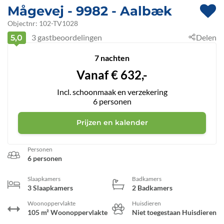
Mågevej
 - 9982
 - Aalbæk
Objectnr:
102-TV1028
3
gastbeoordelingen
Delen
5,0
7 nachten
Vanaf
€
632,-
Incl. schoonmaak en verzekering
6
personen
Prijzen en kalender
Personen
6 personen
Slaapkamers
Badkamers
3 Slaapkamers
2 Badkamers
Woonoppervlakte
Huisdieren
105 m² Woonoppervlakte
Niet toegestaan Huisdieren