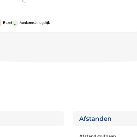
41
Bezet
Aankomst mogelijk
Afstanden
Afstand golfbaan