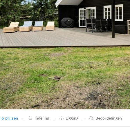
·
·
·
& prijzen
Indeling
Ligging
Beoordelingen