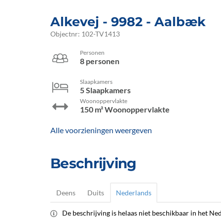
Alkevej
 - 9982
 - Aalbæk
Objectnr:
102-TV1413
Personen
8 personen
Slaapkamers
5 Slaapkamers
Woonoppervlakte
150 m² Woonoppervlakte
Alle voorzieningen weergeven
Beschrijving
Deens
Duits
Nederlands
De beschrijving is helaas niet beschikbaar in het Ned