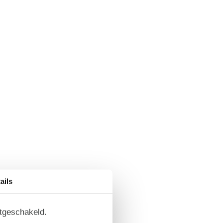
ails
itgeschakeld.