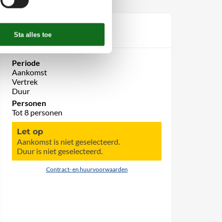
Prijs
Periode
Aankomst
Vertrek
Duur
Personen
Tot 8 personen
Let op
Aankomst is niet geselecteerd.
Duur is niet geselecteerd.
Contract- en huurvoorwaarden