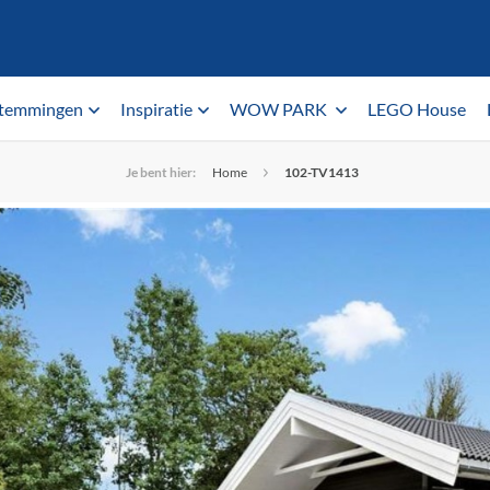
temmingen
Inspiratie
WOW PARK
LEGO House
Je bent hier:
Home
102-TV1413