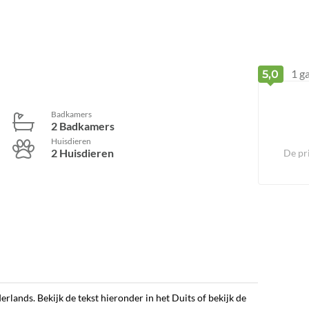
1
ga
5,0
Badkamers
2 Badkamers
Huisdieren
2 Huisdieren
De pr
erlands. Bekijk de tekst hieronder in het Duits of bekijk de