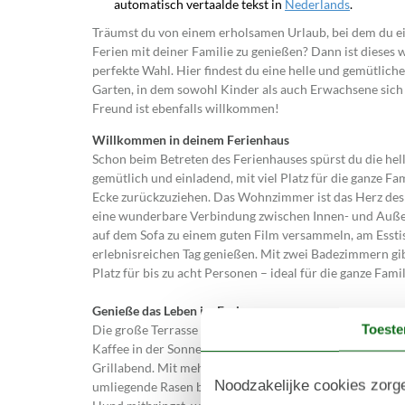
automatisch vertaalde tekst in
Nederlands
.
Träumst du von einem erholsamen Urlaub, bei dem du ei
Ferien mit deiner Familie zu genießen? Dann ist dieses
perfekte Wahl. Hier findest du eine helle und gemütliche
Garten, in dem sowohl Kinder als auch Erwachsene sich 
Freund ist ebenfalls willkommen!
Willkommen in deinem Ferienhaus
Schon beim Betreten des Ferienhauses spürst du die hel
gemütlich und einladend, mit viel Platz für die ganze F
Ecke zurückzuziehen. Das Wohnzimmer ist das Herz des 
eine wunderbare Verbindung zwischen Innen- und Außenb
auf dem Sofa zu einem guten Film versammeln, am Esstis
erlebnisreichen Tag genießen. Mit zwei Badezimmern gib
Platz für bis zu acht Personen – ideal für die ganze Fam
Genieße das Leben im Freien
Toest
Die große Terrasse lädt zu langen, entspannten Tagen u
Kaffee in der Sonne, decke den Tisch für ein Mittagesse
Grillabend. Mit mehreren gemütlichen Sitzgelegenheiten 
Noodzakelijke cookies zorge
umliegende Rasen bietet perfekte Bedingungen für Balls