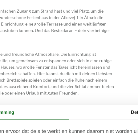
nfachen Zugang zum Strand hast und viel Platz, um die
 wunderschöne Ferienhaus in der Alkevej 1 in Ålbæk die
 Einrichtung, eine große Terrasse und einen weitläufigen
austoben können. Und das Beste daran – dein vierbeiniger
le und freundliche Atmosphäre. Die Einrichtung ist
amilie, um gemeinsam zu entspannen oder sich in eine ruhige
Hauses, wo große Fenster das Tageslicht hereinlassen und
ereich schaffen. Hier kannst du dich mit deinen Liebsten
ch Brettspiele spielen oder einfach die Ruhe nach einem
t es ausreichend Komfort, und die vier Schlafzimmer bieten
ilie oder einen Urlaub mit guten Freunden.
emming
Det
nter freiem Himmel ein. Beginne den Morgen mit einer Tasse
n im Freien und beende den Tag mit einem köstlichen
und viel Platz kann jeder seinen Lieblingsplatz finden. Der
n ervoor dat de site werkt en kunnen daarom niet worden u
piele, Spielspaß und Entspannung – und falls du deinen