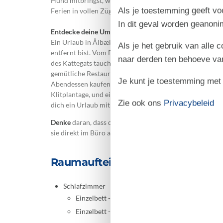
Hund mitbringst, wird er es lieben, den Garten zu erkun
Als je toestemming geeft voo
Ferien in vollen Zügen zu genießen, egal ob du den Tag 
In dit geval worden geanon
Entdecke deine Umgebung
Ein Urlaub in Ålbæk bedeutet, dass du nur eine kurze S
Als je het gebruik van alle 
entfernt bist. Vom Ferienhaus ist es nur ein kurzer Spa
naar derden ten behoeve va
des Kattegats tauchen oder lange Spaziergänge im weic
gemütliche Restaurants, Einkaufsmöglichkeiten und ein
Je kunt je toestemming met be
Abendessen kaufen kannst. Wenn du die Natur erkunden
Klitplantage, und eine kurze Autofahrt bringt dich zur
Zie ook ons
Privacybeleid
dich ein Urlaub mit der perfekten Mischung aus Entspa
Denke
daran, dass du bei Ålbæk jederzeit Bollerwagen, 
sie direkt im Büro abholen und nach deinem Urlaub wie
Raumaufteilung
Schlafzimmer
Einzelbett - 75x200
Einzelbett - 75x200