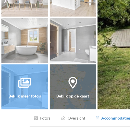
Bekijk meer foto's
Bekijk op de kaart
·
·
Foto's
Overzicht
Accommodaties 