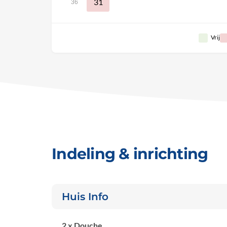
31
36
Vrij
Indeling & inrichting
Huis Info
2 x Douche