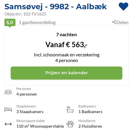
Samsøvej
 - 9982
 - Aalbæk
Objectnr:
102-TV1625
1
gastbeoordeling
Delen
5,0
7 nachten
Vanaf
€
563,-
Incl. schoonmaak en verzekering
4
personen
Prijzen en kalender
Personen
4 personen
Slaapkamers
Badkamers
3 Slaapkamers
1 Badkamers
Woonoppervlakte
Huisdieren
110 m² Woonoppervlakte
2 Huisdieren