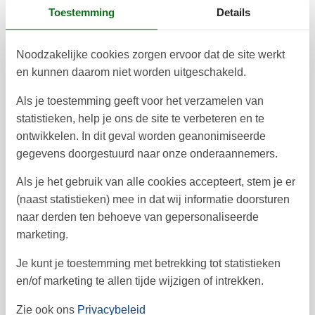
Toestemming
Details
Prijzen en kalender
Noodzakelijke cookies zorgen ervoor dat de site werkt
en kunnen daarom niet worden uitgeschakeld.
Duur
Personen
Als je toestemming geeft voor het verzamelen van
statistieken, help je ons de site te verbeteren en te
ontwikkelen. In dit geval worden geanonimiseerde
gegevens doorgestuurd naar onze onderaannemers.
augustus 2026
Als je het gebruik van alle cookies accepteert, stem je er
ma
di
wo
do
vr
za
zo
(naast statistieken) mee in dat wij informatie doorsturen
naar derden ten behoeve van gepersonaliseerde
1
2
31
marketing.
3
4
5
6
7
8
9
32
Je kunt je toestemming met betrekking tot statistieken
10
11
12
13
14
16
15
en/of marketing te allen tijde wijzigen of intrekken.
33
17
18
19
20
21
22
23
Zie ook ons
Privacybeleid
34