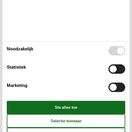
Indeling & inrichting
Huis Info
Afstanden
Noodzakelijk
Huishoudelijke apparaten
Statistiek
Multimediaal
Marketing
Aanvullend
Buiten