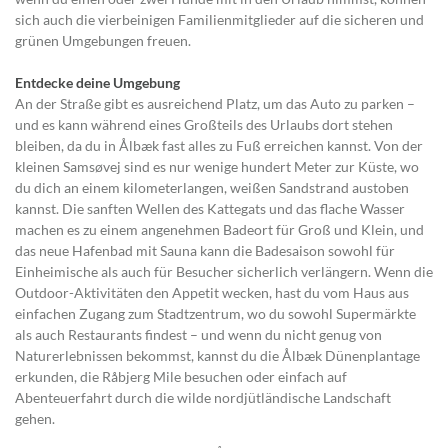
sich auch die vierbeinigen Familienmitglieder auf die sicheren und
grünen Umgebungen freuen.
Entdecke deine Umgebung
An der Straße gibt es ausreichend Platz, um das Auto zu parken –
und es kann während eines Großteils des Urlaubs dort stehen
bleiben, da du in Ålbæk fast alles zu Fuß erreichen kannst. Von der
kleinen Samsøvej sind es nur wenige hundert Meter zur Küste, wo
du dich an einem kilometerlangen, weißen Sandstrand austoben
kannst. Die sanften Wellen des Kattegats und das flache Wasser
machen es zu einem angenehmen Badeort für Groß und Klein, und
das neue Hafenbad mit Sauna kann die Badesaison sowohl für
Einheimische als auch für Besucher sicherlich verlängern. Wenn die
Outdoor-Aktivitäten den Appetit wecken, hast du vom Haus aus
einfachen Zugang zum Stadtzentrum, wo du sowohl Supermärkte
als auch Restaurants findest – und wenn du nicht genug von
Naturerlebnissen bekommst, kannst du die Ålbæk Dünenplantage
erkunden, die Råbjerg Mile besuchen oder einfach auf
Abenteuerfahrt durch die wilde nordjütländische Landschaft
gehen.