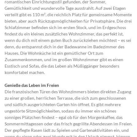
romantischen Einrichtungsstil gefunden, der Sommer,
Gemütlichkeit und wundervolle Tage ausstrahlt. Auf zwei Etagen
verteilt gibt es 110 m², die reichlich Platz für gemeinsame Momente
bieten, aber auch Rückzugsmöglichkeiten für Privatsphäre. Die drei
Schlafzimmer befinden sich im ersten Stock, und im Erdgeschoss
findest du ein kleines zusätzliches Wohnzimmer, das perfekt ist,
wenn du dich mit einem guten Buch zurückziehen möchtest – es sei
denn, du entspannst dich in der Badewanne im Badezimmer des
Hauses. Die Wohnküche ist ein gemütlicher Ort zum
Zusammenkommen, und im großen Wohnzimmer gibt es einen
Esstisch und Sofas, die das Leben als Müßiggänger besonders
komfortabel machen.
Genieße das Leben im Freien
Die französischen Türen des Wohnzimmers bieten direkten Zugang
zu einer großen, herrlichen Terrasse, die sich zum geschlossenen
und südlich ausgerichteten Garten hin öffnet. Es gibt mehrere
ungestörte Sitzmöglichkeiten, sodass du immer ein schönes
sonniges Plätzchen findest – egal ob für den Morgenkaffee, das
Sommermittagessen oder das frisch gegrillte Abendessen im Freien.
Der gepflegte Rasen lädt zu Spielen und Gartenaktivitäten ein, und
wenn du einen oder zwei Hunde mit in den Urlaub nimmst, können