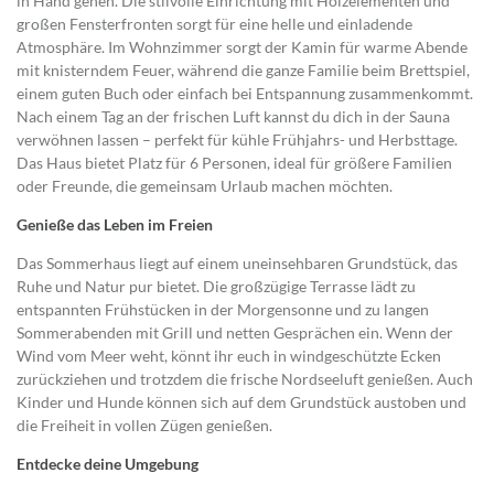
in Hand gehen. Die stilvolle Einrichtung mit Holzelementen und
großen Fensterfronten sorgt für eine helle und einladende
Atmosphäre. Im Wohnzimmer sorgt der Kamin für warme Abende
mit knisterndem Feuer, während die ganze Familie beim Brettspiel,
einem guten Buch oder einfach bei Entspannung zusammenkommt.
Nach einem Tag an der frischen Luft kannst du dich in der Sauna
verwöhnen lassen – perfekt für kühle Frühjahrs- und Herbsttage.
Das Haus bietet Platz für 6 Personen, ideal für größere Familien
oder Freunde, die gemeinsam Urlaub machen möchten.
Genieße das Leben im Freien
Das Sommerhaus liegt auf einem uneinsehbaren Grundstück, das
Ruhe und Natur pur bietet. Die großzügige Terrasse lädt zu
entspannten Frühstücken in der Morgensonne und zu langen
Sommerabenden mit Grill und netten Gesprächen ein. Wenn der
Wind vom Meer weht, könnt ihr euch in windgeschützte Ecken
zurückziehen und trotzdem die frische Nordseeluft genießen. Auch
Kinder und Hunde können sich auf dem Grundstück austoben und
die Freiheit in vollen Zügen genießen.
Entdecke deine Umgebung