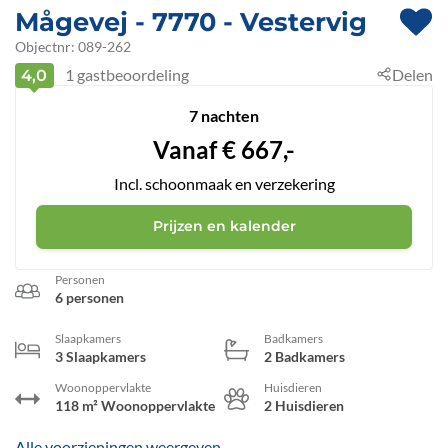
Mågevej
 - 7770
 - Vestervig
 - Agger
Objectnr:
089-262
1
gastbeoordeling
Delen
4,0
7 nachten
Vanaf
€
667,-
Incl. schoonmaak en verzekering
Prijzen en kalender
Personen
6 personen
Slaapkamers
Badkamers
3 Slaapkamers
2 Badkamers
Woonoppervlakte
Huisdieren
118 m² Woonoppervlakte
2 Huisdieren
Alle voorzieningen weergeven