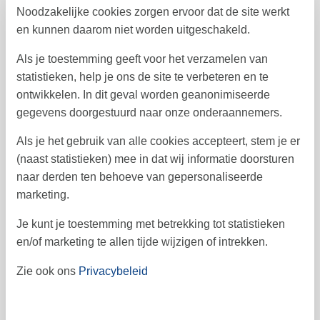
Noodzakelijke cookies zorgen ervoor dat de site werkt
1
2
3
4
5
6
36
en kunnen daarom niet worden uitgeschakeld.
7
8
9
10
11
12
13
37
Als je toestemming geeft voor het verzamelen van
14
16
17
18
19
20
15
38
statistieken, help je ons de site te verbeteren en te
ontwikkelen. In dit geval worden geanonimiseerde
21
22
23
24
25
26
27
39
gegevens doorgestuurd naar onze onderaannemers.
28
29
30
40
Als je het gebruik van alle cookies accepteert, stem je er
41
(naast statistieken) mee in dat wij informatie doorsturen
naar derden ten behoeve van gepersonaliseerde
oktober 2026
marketing.
ma
di
wo
do
vr
za
zo
Je kunt je toestemming met betrekking tot statistieken
1
2
3
4
40
en/of marketing te allen tijde wijzigen of intrekken.
10
11
5
6
7
8
9
41
Zie ook ons
Privacybeleid
12
13
14
15
16
17
18
42
19
20
21
22
23
24
25
43