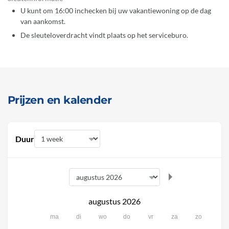
U kunt om 16:00 inchecken bij uw vakantiewoning op de dag
van aankomst.
De sleuteloverdracht vindt plaats op het serviceburo.
Prijzen en kalender
Duur
augustus 2026
ma
di
wo
do
vr
za
zo