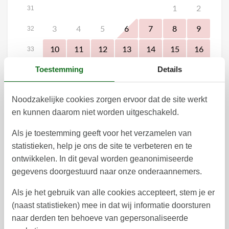
1
2
31
3
4
5
6
7
8
9
32
10
11
12
13
14
15
16
33
17
18
19
20
21
22
23
Toestemming
Details
34
24
25
26
27
28
29
30
35
Noodzakelijke cookies zorgen ervoor dat de site werkt
31
36
en kunnen daarom niet worden uitgeschakeld.
september 2026
Als je toestemming geeft voor het verzamelen van
ma
di
wo
do
vr
za
zo
statistieken, help je ons de site te verbeteren en te
ontwikkelen. In dit geval worden geanonimiseerde
1
2
3
4
5
6
36
gegevens doorgestuurd naar onze onderaannemers.
7
8
9
10
11
12
13
37
Als je het gebruik van alle cookies accepteert, stem je er
14
15
16
17
18
19
20
38
(naast statistieken) mee in dat wij informatie doorsturen
naar derden ten behoeve van gepersonaliseerde
21
22
23
24
25
27
26
39