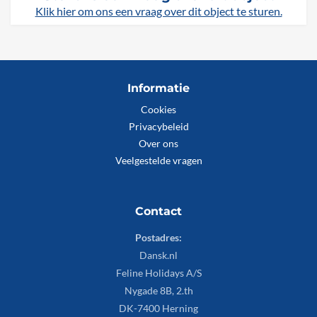
Klik hier om ons een vraag over dit object te sturen.
Informatie
Cookies
Privacybeleid
Over ons
Veelgestelde vragen
Contact
Postadres:
Dansk.nl
Feline Holidays A/S
Nygade 8B, 2.th
DK-7400 Herning