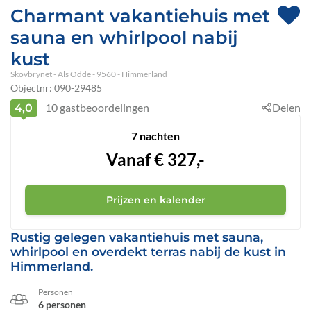
Charmant vakantiehuis met
sauna en whirlpool nabij
kust
Skovbrynet
 - Als Odde
 - 9560
 - Himmerland
Objectnr:
090-29485
10
gastbeoordelingen
Delen
4,0
7 nachten
Vanaf
€
327,-
Prijzen en kalender
Rustig gelegen vakantiehuis met sauna,
whirlpool en overdekt terras nabij de kust in
Himmerland.
Personen
6 personen