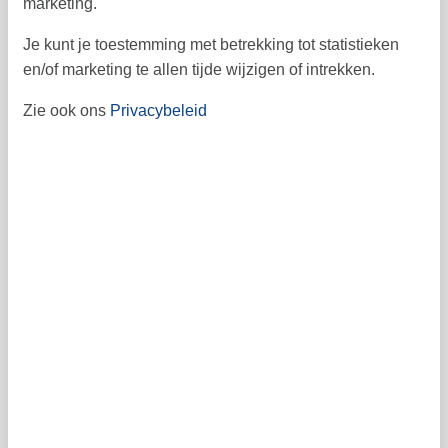
marketing.
28
29
30
40
Je kunt je toestemming met betrekking tot statistieken
en/of marketing te allen tijde wijzigen of intrekken.
41
Zie ook ons
Privacybeleid
Vrij
Bezet
Aankomst mogelijk
Prijs
Periode
Aankomst
Vertrek
Duur
1 week
Personen
Tot 6 personen
Let op
Aankomst is niet geselecteerd.