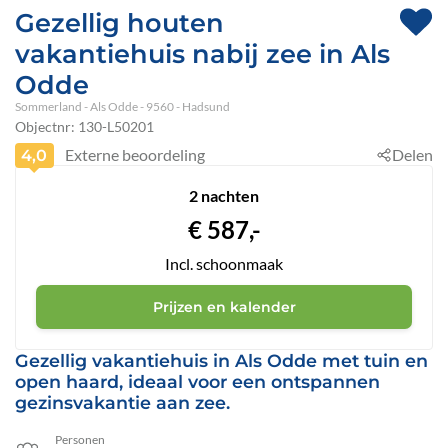
Gezellig houten
vakantiehuis nabij zee in Als
Odde
Sommerland
 - Als Odde
 - 9560
 - Hadsund
Objectnr:
130-L50201
Externe beoordeling
Delen
4,0
2 nachten
€
587,-
Incl. schoonmaak
Prijzen en kalender
Gezellig vakantiehuis in Als Odde met tuin en
open haard, ideaal voor een ontspannen
gezinsvakantie aan zee.
Personen