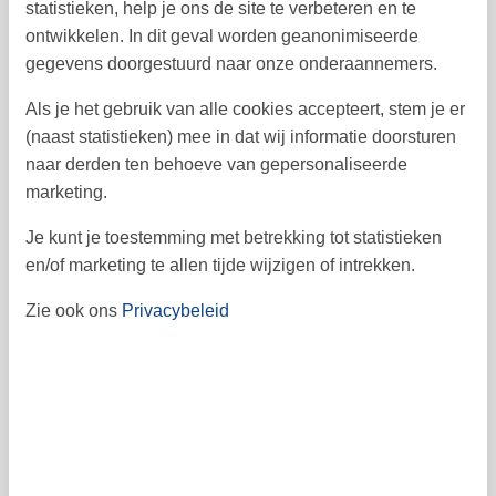
statistieken, help je ons de site te verbeteren en te
21
22
23
24
25
26
27
39
ontwikkelen. In dit geval worden geanonimiseerde
28
29
30
40
gegevens doorgestuurd naar onze onderaannemers.
41
Als je het gebruik van alle cookies accepteert, stem je er
(naast statistieken) mee in dat wij informatie doorsturen
naar derden ten behoeve van gepersonaliseerde
Vrij
Bezet
Aankomst mogelijk
marketing.
Je kunt je toestemming met betrekking tot statistieken
Prijs
en/of marketing te allen tijde wijzigen of intrekken.
Zie ook ons
Privacybeleid
Periode
Aankomst
Vertrek
Duur
2 nachten
Personen
Tot 5 personen
Let op