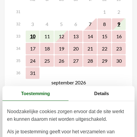
1
2
31
3
4
5
6
7
8
9
32
11
12
13
14
15
16
10
33
17
18
19
20
21
22
23
34
24
25
26
27
28
29
30
35
31
36
september 2026
ma
di
wo
do
vr
za
zo
Toestemming
Details
1
2
3
4
5
6
36
Noodzakelijke cookies zorgen ervoor dat de site werkt
7
8
9
10
11
12
13
37
en kunnen daarom niet worden uitgeschakeld.
14
15
16
17
18
19
20
38
Als je toestemming geeft voor het verzamelen van