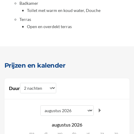
Badkamer
Toilet met warm en koud water, Douche
Terras
Open en overdekt terras
Prijzen en kalender
Duur
augustus 2026
ma
di
wo
do
vr
za
zo