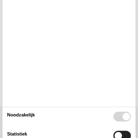
Elektrische artikelen
In de buurt
Keuken
Opmerking
Verschillend
Noodzakelijk
Ligging & omgeving
Statistiek