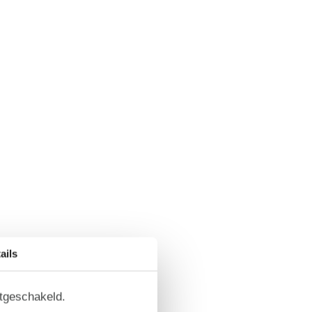
ails
itgeschakeld.