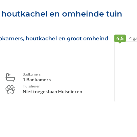
t houtkachel en omheinde tuin
aapkamers, houtkachel en groot omheind
4
ga
4,5
Badkamers
1 Badkamers
Huisdieren
Niet toegestaan Huisdieren