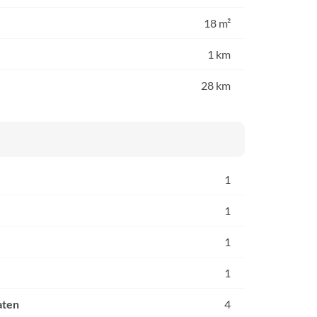
18 m²
1 km
28 km
1
1
1
1
aten
4