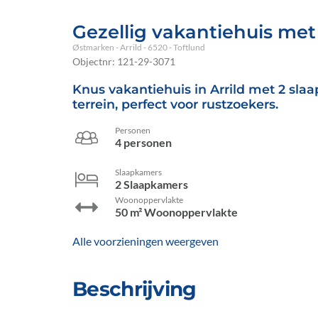
Gezellig vakantiehuis me
Østmarken
 - Arrild
 - 6520
 - Toftlund
Objectnr:
121-29-3071
Knus vakantiehuis in Arrild met 2 sl
terrein, perfect voor rustzoekers.
Personen
4 personen
Slaapkamers
2 Slaapkamers
Woonoppervlakte
50 m² Woonoppervlakte
Alle voorzieningen weergeven
Beschrijving