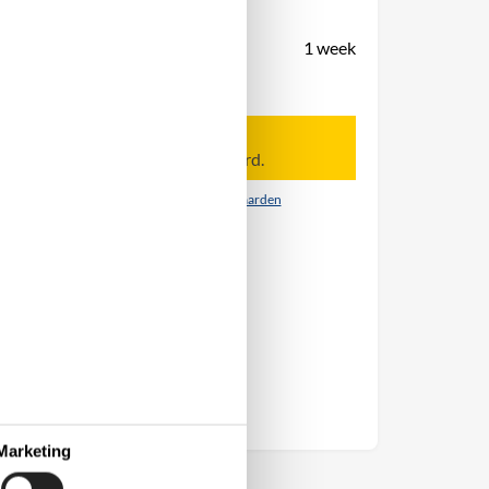
Aankomst
Vertrek
Duur
1 week
Personen
Tot 4 personen
Let op
Aankomst is niet geselecteerd.
Contract- en huurvoorwaarden
Marketing