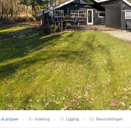
·
·
·
& prijzen
Indeling
Ligging
Beoordelingen