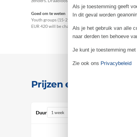
zenders. Draadloos internet.
Als je toestemming geeft voo
Goed om te weten
In dit geval worden geanon
Youth groups (15-25 years of age) not allowed. Smoking is
EUR 420 will be charged.
Als je het gebruik van alle 
naar derden ten behoeve va
Je kunt je toestemming met be
Zie ook ons
Privacybeleid
Prijzen en kalender
Duur