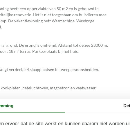
oning heeft een oppervlakte van 50 m2 en is gebouwd in
telijke renovatie. Het is niet toegestaan om huisdieren mee
pomp. De vakantiewoning heft Wasmachine. Wasdroge.
l.
ral grond. De grond is omheind. Afstand tot de zee 28000 m.
ort 18 m² terras. Parkeerplaats bij het huis.
ls volgt verdeeld: 4 slaapplaatsen in tweepersoonsbedden.
e kookplaten, heteluchtoven, magnetron en vaatwasser.
emming
Det
rverwarming in 1 badkamer.
n ervoor dat de site werkt en kunnen daarom niet worden u
. Radio. CD-speler. 1-3 deense zenders. Tenminste 4 duitse