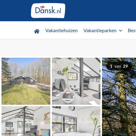
Vakantiehuizen
Vakantieparken
Bes
1
van
29