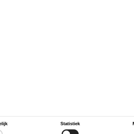
september 2026
zo
ma
di
wo
do
vr
za
zo
2
1
2
3
4
5
6
36
9
7
9
10
11
12
13
8
37
14
15
16
17
18
19
20
16
38
21
24
25
26
23
22
23
27
39
30
28
29
30
40
41
Bezet
Aankomst mogelijk
lijk
Statistiek