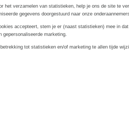
r het verzamelen van statistieken, help je ons de site te ve
imiseerde gegevens doorgestuurd naar onze onderaannemers
 prohibited. By violation of this prohibition a fee of min.
cookies accepteert, stem je er (naast statistieken) mee in dat
n gepersonaliseerde marketing.
trekking tot statistieken en/of marketing te allen tijde wijz