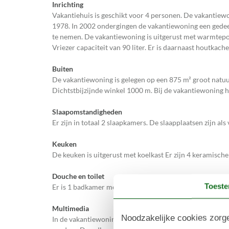
Inrichting
Vakantiehuis is geschikt voor 4 personen. De vakantiew
1978. In 2002 ondergingen de vakantiewoning een gedeel
te nemen. De vakantiewoning is uitgerust met warmte
Vriezer capaciteit van 90 liter. Er is daarnaast houtkache
Buiten
De vakantiewoning is gelegen op een 875 m² groot natuu
Dichtstbijzijnde winkel 1000 m. Bij de vakantiewoning ho
Slaapomstandigheden
Er zijn in totaal 2 slaapkamers. De slaapplaatsen zijn a
Keuken
De keuken is uitgerust met koelkast Er zijn 4 keramisch
Douche en toilet
Toest
Er is 1 badkamer met douchehok en 1 toilet.. Er is vloe
Multimedia
Noodzakelijke cookies zorge
In de vakantiewoning is aanwezig 1 smart-tv. DVD-speler