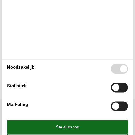
Keuken
Lay-out
Multimediaal
Toegang tot het vakantiehuis
Noodzakelijk
Toilet en badkamer
Statistiek
Marketing
Ligging & omgeving