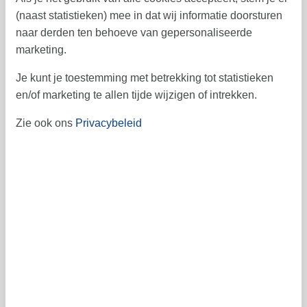
(naast statistieken) mee in dat wij informatie doorsturen
25
26
27
28
29
31
30
4
naar derden ten behoeve van gepersonaliseerde
marketing.
5
Je kunt je toestemming met betrekking tot statistieken
en/of marketing te allen tijde wijzigen of intrekken.
Vrij
Bezet
Aankomst mogelijk
Zie ook ons
Privacybeleid
Prijs
Periode
Aankomst
Vertrek
Duur
1 week
Personen
Tot 8 personen
Let op
Aankomst is niet geselecteerd.