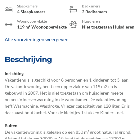
Slaapkamers
Badkamers
4 Slaapkamers
2 Badkamers
Woonoppervlakte
Huisdieren
119 m² Woonoppervlakte
Niet toegestaan Huisdieren
Alle voorzieningen weergeven
Beschrijving
Inrichting
Vakantiehuis is geschikt voor 8 personen en 1 kinderen tot 3 jaar.
De vakantiewoning heeft een oppervlakte van 119 m2 en is
gebouwd in 2007. Het is niet toegestaan om huisdieren mee te
nemen. Vloerverwarming in de woonkamer. De vakantiewoning
heft Wasmachine. Wasdroge. Vriezer capaciteit van 120 liter. Er is
daarnaast houtkachel. Voor de kleintjes 1 stukken Kinderstoel.
Buiten
De vakantiewoning is gelegen op een 850 m² groot natuural grond.
Afstand tot de zee 30000 m.Afstand tot de waddenzee 17000 m.