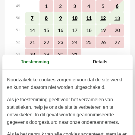
1
2
3
4
5
6
49
7
8
9
10
11
12
13
50
14
15
16
17
18
19
20
51
21
22
23
24
25
26
27
52
28
29
30
31
53
Toestemming
Details
1
januari 2027
Noodzakelijke cookies zorgen ervoor dat de site werkt
ma
di
wo
do
vr
za
zo
en kunnen daarom niet worden uitgeschakeld.
1
2
3
53
Als je toestemming geeft voor het verzamelen van
statistieken, help je ons de site te verbeteren en te
10
4
5
6
7
8
9
1
ontwikkelen. In dit geval worden geanonimiseerde
11
12
13
14
15
17
16
2
gegevens doorgestuurd naar onze onderaannemers.
18
19
20
21
22
24
23
3
Als je het gebruik van alle cookies accepteert, stem je er