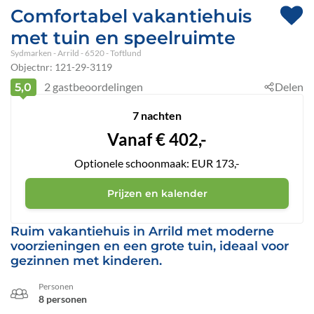
Comfortabel vakantiehuis
met tuin en speelruimte
Sydmarken
 - Arrild
 - 6520
 - Toftlund
Objectnr:
121-29-3119
2
gastbeoordelingen
Delen
5,0
7 nachten
Vanaf
€
402,-
Optionele schoonmaak: EUR 173,-
Prijzen en kalender
Ruim vakantiehuis in Arrild met moderne
voorzieningen en een grote tuin, ideaal voor
gezinnen met kinderen.
Personen
8 personen