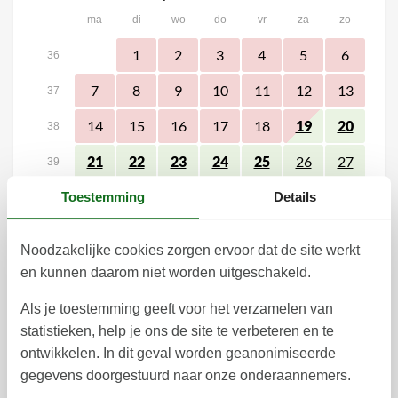
ma
di
wo
do
vr
za
zo
1
2
3
4
5
6
36
7
8
9
10
11
12
13
37
14
15
16
17
18
19
20
38
21
22
23
24
25
26
27
39
28
29
30
Toestemming
Details
40
41
Noodzakelijke cookies zorgen ervoor dat de site werkt
oktober 2026
en kunnen daarom niet worden uitgeschakeld.
ma
di
wo
do
vr
za
zo
Als je toestemming geeft voor het verzamelen van
1
2
3
4
40
statistieken, help je ons de site te verbeteren en te
ontwikkelen. In dit geval worden geanonimiseerde
5
6
7
8
9
10
11
41
gegevens doorgestuurd naar onze onderaannemers.
12
13
14
15
16
17
18
42