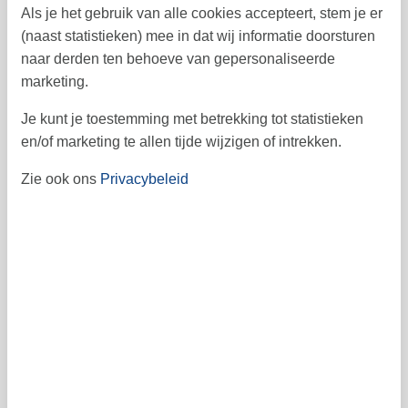
Als je het gebruik van alle cookies accepteert, stem je er
19
20
21
22
23
24
25
43
(naast statistieken) mee in dat wij informatie doorsturen
naar derden ten behoeve van gepersonaliseerde
26
27
28
29
30
31
44
marketing.
45
Je kunt je toestemming met betrekking tot statistieken
en/of marketing te allen tijde wijzigen of intrekken.
Vrij
Bezet
Aankomst mogelijk
Zie ook ons
Privacybeleid
Prijs
Periode
Aankomst
Vertrek
Duur
1 week
Personen
Tot 4 personen