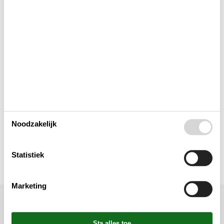
Keuken
Lay-out
Multimediaal
Toegang tot het vakantiehuis
Noodzakelijk
Toilet en badkamer
Statistiek
Marketing
Ligging & omgeving