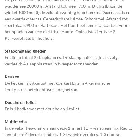
waddenzee 20000 m. Afstand tot meer 900 m. Dichtstbijzijnde
winkel 1000 m. Bij de vakantiewoning hoort terras. Daarnaast is er
een overdekt terras. Gereedschapsruimte. Schommel. Afstand tot
speelplaats 900 m. Barbecue. Het huis heeft een stopcontact voor
het opladen van een elektrische auto. Oplaadstekker type 2.
Parkeerplaats bij het huis.
Slaapomstandigheden
Er zijn in totaal 2 slaapkamers. De slaapplaatsen zijn als volgt
verdeeld: 4 slaapplaatsen in tweepersoonsbedden.
Keuken
De keuken is uitgerust met koelkast Er zijn 4 keramische
kookplaten, heteluchtoven, magnetron.
Douche en toilet
Er is 1 badkamer met douche en 1 toilet.
Multimedia
In de vakantiewoning is aanwezig 1 smart-tv.Tv via streaming. Radio.
Tenminste 4 deense zenders. 1-3 sweedse zenders. 1-3 noorse