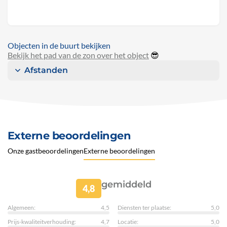
Objecten in de buurt bekijken
Bekijk het pad van de zon over het object
😎
Afstanden
Externe beoordelingen
Onze gastbeoordelingen
Externe beoordelingen
gemiddeld
4,8
Algemeen:
4,5
Diensten ter plaatse:
5,0
Prijs-kwaliteitverhouding:
4,7
Locatie:
5,0