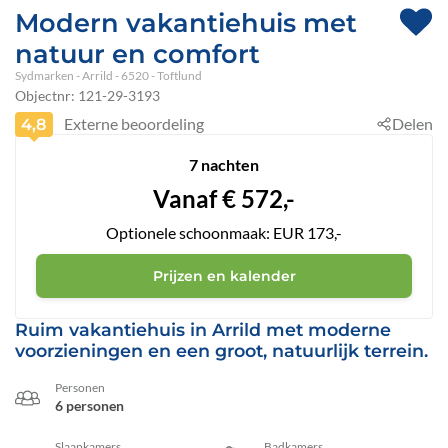
Modern vakantiehuis met
natuur en comfort
Sydmarken
 - Arrild
 - 6520
 - Toftlund
Objectnr:
121-29-3193
Externe beoordeling
Delen
4,8
7 nachten
Vanaf
€
572,-
Optionele schoonmaak: EUR 173,-
Prijzen en kalender
Ruim vakantiehuis in Arrild met moderne
voorzieningen en een groot, natuurlijk terrein.
Personen
6 personen
Slaapkamers
Badkamers