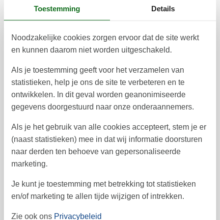
Toestemming
Details
ma
di
wo
do
vr
za
zo
2
3
4
5
6
1
36
Noodzakelijke cookies zorgen ervoor dat de site werkt
7
8
9
10
11
12
13
en kunnen daarom niet worden uitgeschakeld.
37
17
18
19
20
14
15
16
Als je toestemming geeft voor het verzamelen van
38
statistieken, help je ons de site te verbeteren en te
21
22
23
24
25
26
27
39
ontwikkelen. In dit geval worden geanonimiseerde
gegevens doorgestuurd naar onze onderaannemers.
29
30
28
40
Als je het gebruik van alle cookies accepteert, stem je er
41
(naast statistieken) mee in dat wij informatie doorsturen
naar derden ten behoeve van gepersonaliseerde
Vrij
Bezet
Aankomst mogelijk
marketing.
Je kunt je toestemming met betrekking tot statistieken
Prijs
en/of marketing te allen tijde wijzigen of intrekken.
Zie ook ons
Privacybeleid