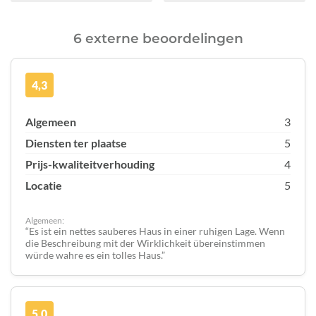
6 externe beoordelingen
4,3
Algemeen
3
Diensten ter plaatse
5
Prijs-kwaliteitverhouding
4
Locatie
5
Algemeen:
Es ist ein nettes sauberes Haus in einer ruhigen Lage. Wenn
die Beschreibung mit der Wirklichkeit übereinstimmen
würde wahre es ein tolles Haus.
5,0