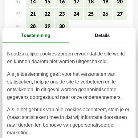
14
15
16
17
18
19
20
38
21
22
23
24
25
26
27
39
28
29
30
40
Toestemming
Details
41
Noodzakelijke cookies zorgen ervoor dat de site werkt
Vrij
Bezet
Aankomst mogelijk
en kunnen daarom niet worden uitgeschakeld.
Als je toestemming geeft voor het verzamelen van
Prijs
statistieken, help je ons de site te verbeteren en te
ontwikkelen. In dit geval worden geanonimiseerde
gegevens doorgestuurd naar onze onderaannemers.
Periode
Aankomst
Als je het gebruik van alle cookies accepteert, stem je er
Vertrek
Duur
1 week
(naast statistieken) mee in dat wij informatie doorsturen
Personen
naar derden ten behoeve van gepersonaliseerde
Tot 6 personen
marketing.