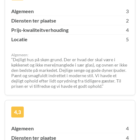
Algemeen
3
Diensten ter plaatse
2
Prijs-kwaliteitverhouding
4
Locatie
5
Algemeen:
Dejligt hus på skøn grund. Der er hvad der skal være i
køkkenet og ikke mere(manglede i sær glas), og ovnen er ikke
den bedste på markedet. Dejlige senge og gode dyner/puder.
Pænt og smagfuldt indrettet i moderne stil. Vi havde et
dejligt ophold efter lidt oprydning fra tidligere gæster. Til
prisen er vi tilfredse og vi havde et godt ophold.
4,3
Algemeen
4
Diensten ter plaatse
4