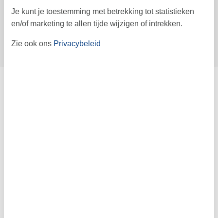
Let op
Je kunt je toestemming met betrekking tot statistieken
Aankomst is niet geselecteerd.
en/of marketing te allen tijde wijzigen of intrekken.
Contract- en huurvoorwaarden
Zie ook ons
Privacybeleid
Indeling & inrichting
Bed situatie
Buiten
Gratis aquapark