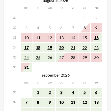
augustus 2026
ma
di
wo
do
vr
za
zo
1
2
31
3
4
5
6
7
8
9
32
10
11
12
13
14
15
16
33
17
18
19
20
21
22
23
34
26
27
28
29
30
24
25
35
31
36
september 2026
ma
di
wo
do
vr
za
zo
1
2
3
4
5
6
36
7
8
9
10
11
12
13
37