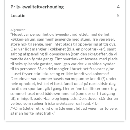
Prijs-kwaliteitverhouding
4
Locatie
5
Algemeen:
Huset var personligt og hyggeligt indrettet, med dejligt
køkken-alrum, sammenhængende med stuen. Tre værelser,
store nok til senge, men intet plads til opbevaring af tøj ovs.
Der var lidt mangler i køkkenet (bl.a. en proptrækker), samt
salt og afspænding til opvaskeren (som den skreg efter, da vi
tændte den første gang). Fint overdækket terasse, med plads
til seks spisende gæster, men igen var der kun sidde hynder
til to personer. Så en del mangler i huset, set fra vores øjne.
Huset fryser står i skuret og er ikke tændt ved ankomst!
Derudover var sommerhusets varmepumpe tændt (?) under
hele opholdet, hvilket vi først fandt ud af på næstsidste dag,
fordi den spontant gik i gang. Der er fine faciliteter omkring
sommerhuset med både svømmehal (som der er fri adgang
til), minigolf, padel-bane og legeplads. Derudover står der en
vejbod som sælger friske grøntsager og frugt. < br
/>Området er et roligt område gemt lidt ad vejen for to veje,
så man hørte intet trafik.