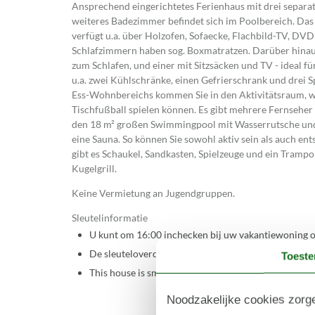
Ansprechend eingerichtetes Ferienhaus mit drei separate
weiteres Badezimmer befindet sich im Poolbereich. Da
verfügt u.a. über Holzofen, Sofaecke, Flachbild-TV, DVD
Schlafzimmern haben sog. Boxmatratzen. Darüber hinau
zum Schlafen, und einer mit Sitzsäcken und TV - ideal f
u.a. zwei Kühlschränke, einen Gefrierschrank und drei S
Ess-Wohnbereichs kommen Sie in den Aktivitätsraum, wo 
Tischfußball spielen können. Es gibt mehrere Fernseher
den 18 m² großen Swimmingpool mit Wasserrutsche und
eine Sauna. So können Sie sowohl aktiv sein als auch e
gibt es Schaukel, Sandkasten, Spielzeuge und ein Trampol
Kugelgrill.
Keine Vermietung an Jugendgruppen.
Sleutelinformatie
U kunt om 16:00 inchecken bij uw vakantiewoning o
De sleuteloverdracht vindt bij het huis plaats.
Toest
This house is smart lock enabled
Noodzakelijke cookies zorge