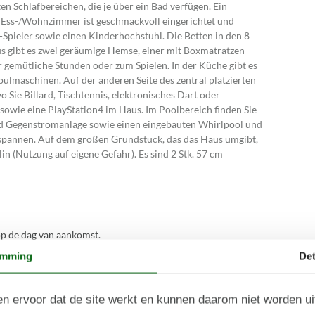
n Schlafbereichen, die je über ein Bad verfügen. Ein
s Ess-/Wohnzimmer ist geschmackvoll eingerichtet und
-Spieler sowie einen Kinderhochstuhl. Die Betten in den 8
s gibt es zwei geräumige Hemse, einer mit Boxmatratzen
ür gemütliche Stunden oder zum Spielen. In der Küche gibt es
pülmaschinen. Auf der anderen Seite des zentral platzierten
Sie Billard, Tischtennis, elektronisches Dart oder
 sowie eine PlayStation4 im Haus. Im Poolbereich finden Sie
 Gegenstromanlage sowie einen eingebauten Whirlpool und
ntspannen. Auf dem großen Grundstück, das das Haus umgibt,
in (Nutzung auf eigene Gefahr). Es sind 2 Stk. 57 cm
p de dag van aankomst.
emming
Det
n ervoor dat de site werkt en kunnen daarom niet worden u