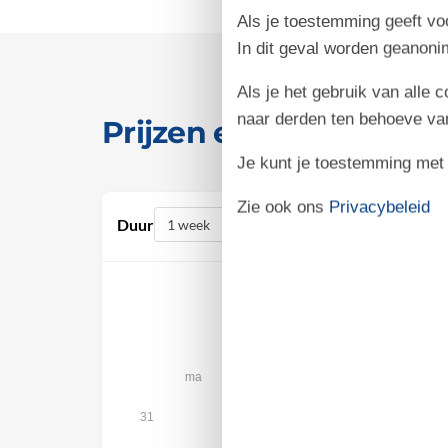
Als je toestemming geeft voo
In dit geval worden geanon
Als je het gebruik van alle 
naar derden ten behoeve va
Prijzen en kalender
Je kunt je toestemming met be
Zie ook ons
Privacybeleid
Duur
augustus 2026
ma
di
wo
do
vr
za
1
31