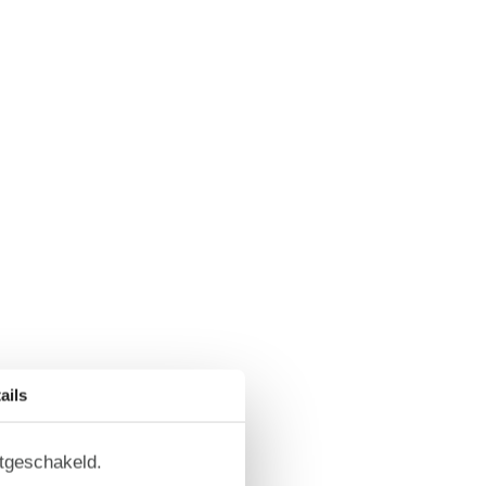
ails
itgeschakeld.