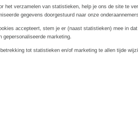
r het verzamelen van statistieken, help je ons de site te ve
imiseerde gegevens doorgestuurd naar onze onderaannemers
cookies accepteert, stem je er (naast statistieken) mee in dat
n gepersonaliseerde marketing.
trekking tot statistieken en/of marketing te allen tijde wijz
september 2026
zo
ma
di
wo
do
vr
za
zo
2
4
5
6
1
2
3
36