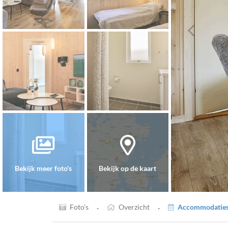
Bekijk meer foto's
Bekijk op de kaart
·
·
Foto's
Overzicht
Accommodaties 