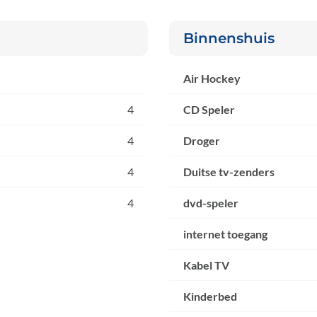
Binnenshuis
Air Hockey
4
CD Speler
4
Droger
4
Duitse tv-zenders
4
dvd-speler
internet toegang
Kabel TV
Kinderbed