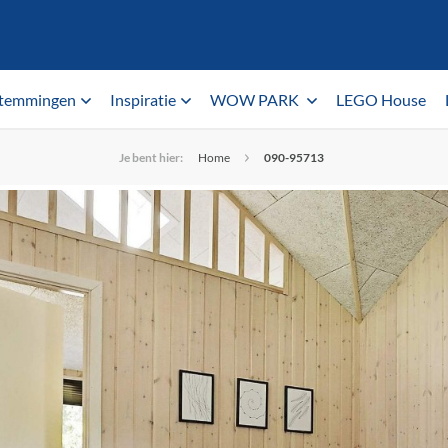
temmingen
Inspiratie
WOW PARK
LEGO House
Je bent hier:
Home
090-95713