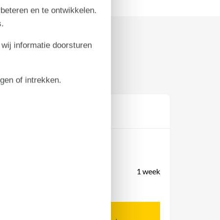
rbeteren en te ontwikkelen.
.
 wij informatie doorsturen
igen of intrekken.
Prijs
Periode
Aankomst
Vertrek
Duur
1 week
Personen
Tot 20 personen
Let op