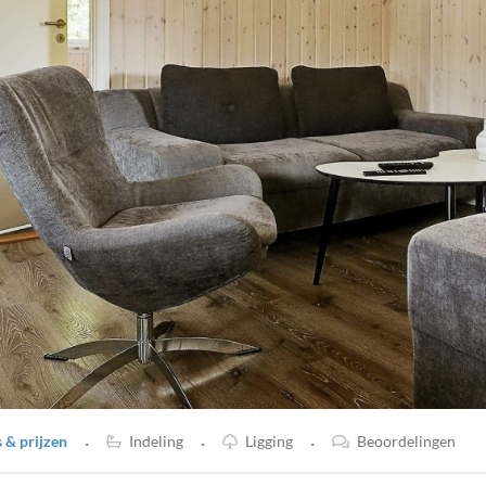
·
·
·
& prijzen
Indeling
Ligging
Beoordelingen