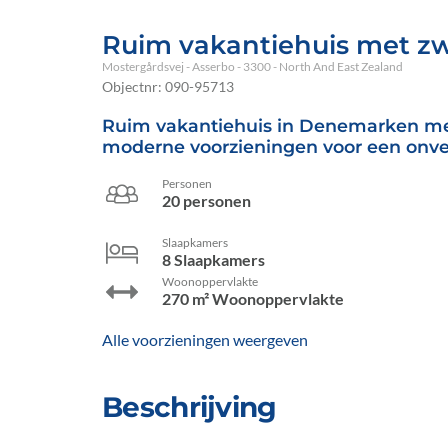
Ruim vakantiehuis met 
Mostergårdsvej
 - Asserbo
 - 3300
 - North And East Zealand
Objectnr:
090-95713
Ruim vakantiehuis in Denemarken me
moderne voorzieningen voor een onverg
Personen
20 personen
Slaapkamers
8 Slaapkamers
Woonoppervlakte
270 m² Woonoppervlakte
Alle voorzieningen weergeven
Beschrijving