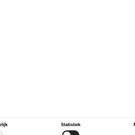
9
7
8
9
10
11
12
13
37
16
14
15
16
17
18
19
20
38
23
21
22
23
24
25
26
27
39
28
29
30
30
40
41
Bezet
Aankomst mogelijk
lijk
Statistiek