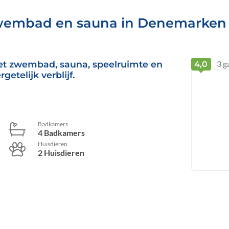
zwembad en sauna in Denemarken
t zwembad, sauna, speelruimte en
3
g
4,0
etelijk verblijf.
Badkamers
4 Badkamers
Huisdieren
2 Huisdieren