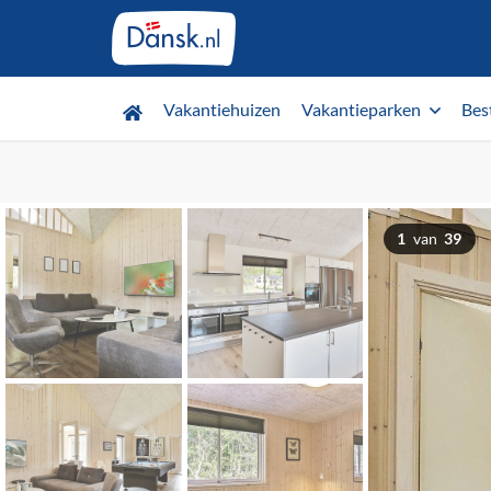
Vakantiehuizen
Vakantieparken
Bes
1
van
39