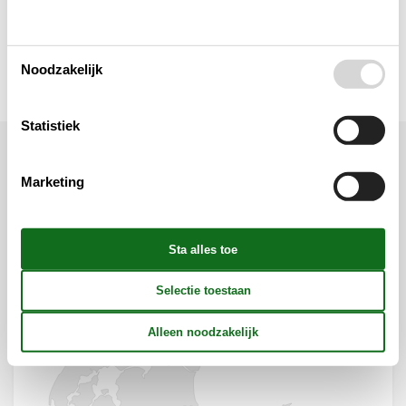
Verschillend
Wellness
Noodzakelijk
Statistiek
Ligging & omgeving
Marketing