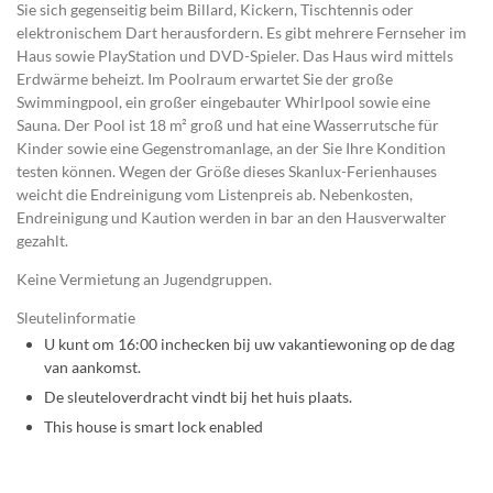
Sie sich gegenseitig beim Billard, Kickern, Tischtennis oder
elektronischem Dart herausfordern. Es gibt mehrere Fernseher im
Haus sowie PlayStation und DVD-Spieler. Das Haus wird mittels
Erdwärme beheizt. Im Poolraum erwartet Sie der große
Swimmingpool, ein großer eingebauter Whirlpool sowie eine
Sauna. Der Pool ist 18 m² groß und hat eine Wasserrutsche für
Kinder sowie eine Gegenstromanlage, an der Sie Ihre Kondition
testen können. Wegen der Größe dieses Skanlux-Ferienhauses
weicht die Endreinigung vom Listenpreis ab. Nebenkosten,
Endreinigung und Kaution werden in bar an den Hausverwalter
gezahlt.
Keine Vermietung an Jugendgruppen.
Sleutelinformatie
U kunt om 16:00 inchecken bij uw vakantiewoning op de dag
van aankomst.
De sleuteloverdracht vindt bij het huis plaats.
This house is smart lock enabled