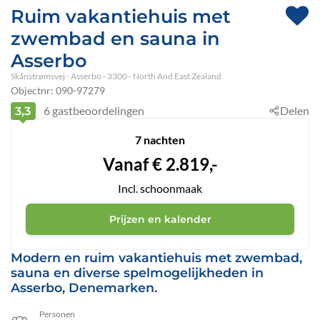
Ruim vakantiehuis met
zwembad en sauna in
Asserbo
Skånstrømsvej
 - Asserbo
 - 3300
 - North And East Zealand
Objectnr:
090-97279
6
gastbeoordelingen
Delen
3,3
7 nachten
Vanaf
€
2.819,-
Incl. schoonmaak
Prijzen en kalender
Modern en ruim vakantiehuis met zwembad,
sauna en diverse spelmogelijkheden in
Asserbo, Denemarken.
Personen