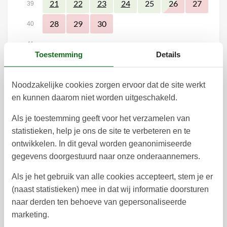
25
26
27
21
22
23
24
39
28
29
30
40
41
Toestemming
Details
oktober 2026
ma
di
wo
do
vr
za
zo
Noodzakelijke cookies zorgen ervoor dat de site werkt
1
2
4
3
40
en kunnen daarom niet worden uitgeschakeld.
5
6
7
8
9
10
11
41
Als je toestemming geeft voor het verzamelen van
statistieken, help je ons de site te verbeteren en te
12
13
14
15
16
17
18
42
ontwikkelen. In dit geval worden geanonimiseerde
19
20
21
22
23
24
25
gegevens doorgestuurd naar onze onderaannemers.
43
26
27
28
29
30
31
Als je het gebruik van alle cookies accepteert, stem je er
44
(naast statistieken) mee in dat wij informatie doorsturen
45
naar derden ten behoeve van gepersonaliseerde
marketing.