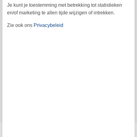
Vrij
Bezet
Aankomst mogelijk
Je kunt je toestemming met betrekking tot statistieken
en/of marketing te allen tijde wijzigen of intrekken.
Prijs
Zie ook ons
Privacybeleid
Periode
Aankomst
Vertrek
Duur
1 week
Personen
Tot 24 personen
Let op
Aankomst is niet geselecteerd.
Contract- en huurvoorwaarden