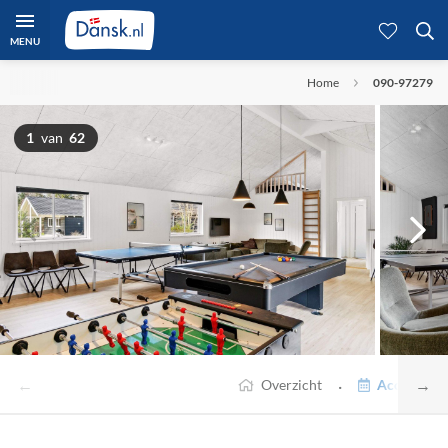
MENU
Home
090-97279
1
van
62
←
→
·
Overzicht
Accommodat