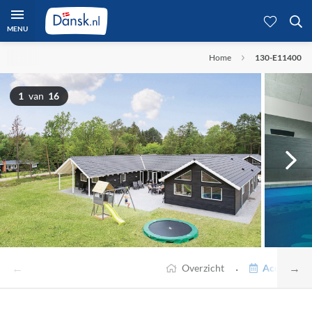
MENU
Home
130-E11400
1
van
16
←
→
·
Overzicht
Accommodat