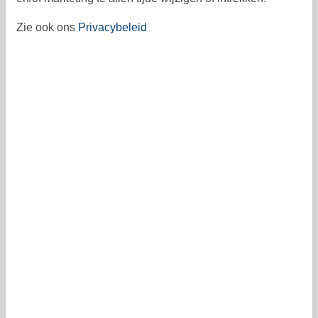
ma
di
wo
do
vr
za
zo
Zie ook ons
Privacybeleid
3
4
5
6
1
2
36
10
11
12
7
8
9
13
37
16
17
18
19
14
15
20
38
21
22
23
24
25
26
27
39
28
29
30
40
41
Vrij
Bezet
Aankomst mogelijk
Prijs