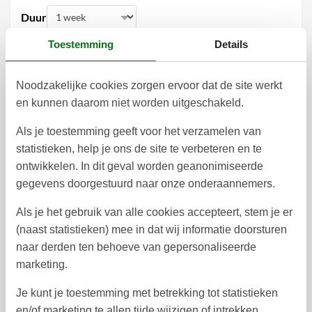
Duur
Toestemming
Details
Noodzakelijke cookies zorgen ervoor dat de site werkt
augustus 2026
en kunnen daarom niet worden uitgeschakeld.
ma
di
wo
do
vr
za
zo
Als je toestemming geeft voor het verzamelen van
statistieken, help je ons de site te verbeteren en te
1
2
31
ontwikkelen. In dit geval worden geanonimiseerde
3
4
5
6
7
8
9
32
gegevens doorgestuurd naar onze onderaannemers.
10
11
12
13
14
15
16
33
Als je het gebruik van alle cookies accepteert, stem je er
(naast statistieken) mee in dat wij informatie doorsturen
17
18
19
20
21
22
23
34
naar derden ten behoeve van gepersonaliseerde
24
27
28
29
25
26
30
35
marketing.
31
36
Je kunt je toestemming met betrekking tot statistieken
en/of marketing te allen tijde wijzigen of intrekken.
september 2026