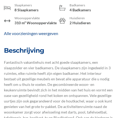
Slaapkamers
Badkamers
8 Slaapkamers
4 Badkamers
Woonoppervlakte
Huisdieren
310 m² Woonoppervlakte
2 Huisdieren
Alle voorzieningen weergeven
Beschrijving
Fantastisch vakantiehuis met acht goede slaapkamers, een
slaapzolder en vier badkamers. De slaapkamers zijn ingedeeld in 3
ruimtes, elke ruimte heeft zijn eigen badkamer. Het interieur
bestaat uit gezellige meubels en bevat alle apparatuur die u nodig
heeft om u thuis te voelen. De gecombineerde woon- en
keukenruimte bevindt zich in het midden van het huis en vormt een
oase van gezelligheid rond het koken en ontspannen. Vele gezellige
uurtjes zijn ook gegarandeerd voor de houtkachel, waar u ook kunt
genieten van het grote tv-pakket. De activiteitenruimte naast de
woonkamer zorgt voor afwisseling met darts, pool, tafelvoetbal,
tafeltennis, bar, koelkast, tv en PlayStation4. Ook aan de kinderen is