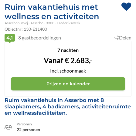
Ruim vakantiehuis met
wellness en activiteiten
Asserbohusvej
 - Asserbo
 - 3300
 - Frederiksværk
Objectnr:
130-E11400
8
gastbeoordelingen
Delen
4,1
7 nachten
Vanaf
€
2.683,-
Incl. schoonmaak
Prijzen en kalender
Ruim vakantiehuis in Asserbo met 8
slaapkamers, 4 badkamers, activiteitenruimte
en wellnessfaciliteiten.
Personen
22 personen