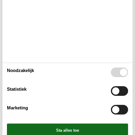
Bad
Binnenshuis
Buitenshuis
Concepten
Noodzakelijk
Elektrische artikelen
Statistiek
In de buurt
Marketing
Keuken