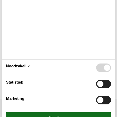
Concepten
Elektrische artikelen
In de buurt
Keuken
Opmerking
Noodzakelijk
Verschillend
Statistiek
Marketing
Ligging & omgeving