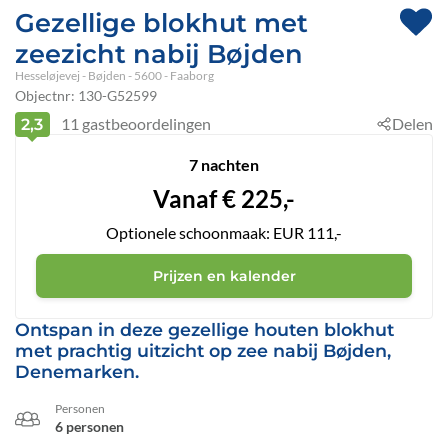
Gezellige blokhut met
zeezicht nabij Bøjden
Hesseløjevej
 - Bøjden
 - 5600
 - Faaborg
Objectnr:
130-G52599
11
gastbeoordelingen
Delen
2,3
7 nachten
Vanaf
€
225,-
Optionele schoonmaak: EUR 111,-
Prijzen en kalender
Ontspan in deze gezellige houten blokhut
met prachtig uitzicht op zee nabij Bøjden,
Denemarken.
Personen
6 personen