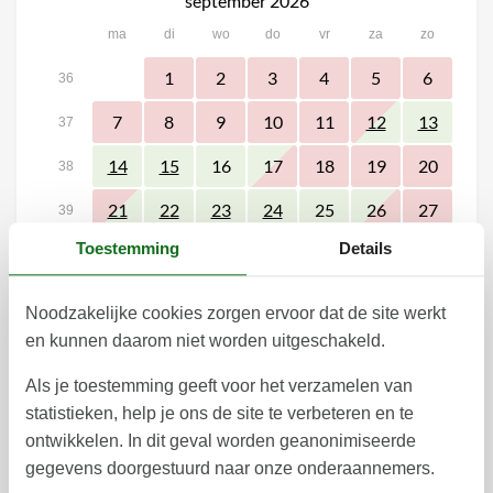
september 2026
ma
di
wo
do
vr
za
zo
1
2
3
4
5
6
36
7
8
9
10
11
12
13
37
16
17
18
19
20
14
15
38
25
26
27
21
22
23
24
39
Toestemming
Details
28
29
30
40
41
Noodzakelijke cookies zorgen ervoor dat de site werkt
oktober 2026
en kunnen daarom niet worden uitgeschakeld.
ma
di
wo
do
vr
za
zo
Als je toestemming geeft voor het verzamelen van
1
2
3
4
40
statistieken, help je ons de site te verbeteren en te
ontwikkelen. In dit geval worden geanonimiseerde
5
6
7
8
9
10
11
41
gegevens doorgestuurd naar onze onderaannemers.