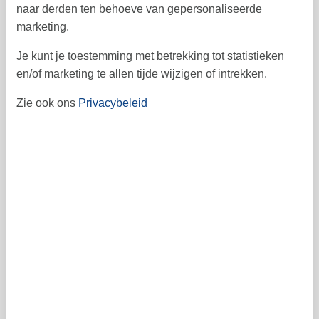
naar derden ten behoeve van gepersonaliseerde
41
marketing.
Je kunt je toestemming met betrekking tot statistieken
Vrij
Bezet
Aankomst mogelijk
en/of marketing te allen tijde wijzigen of intrekken.
Zie ook ons
Privacybeleid
Prijs
Periode
Aankomst
Vertrek
Duur
1 week
Personen
Tot 5 personen
Let op
Aankomst is niet geselecteerd.
Contract- en huurvoorwaarden