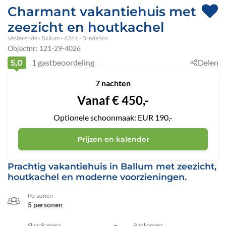
Charmant vakantiehuis met
zeezicht en houtkachel
Vesterende
 - Ballum
 - 6261
 - Bredebro
Objectnr:
121-29-4026
1
gastbeoordeling
Delen
5,0
7 nachten
Vanaf
€
450,-
Optionele schoonmaak: EUR 190,-
Prijzen en kalender
Prachtig vakantiehuis in Ballum met zeezicht,
houtkachel en moderne voorzieningen.
Personen
5 personen
Slaapkamers
Badkamers