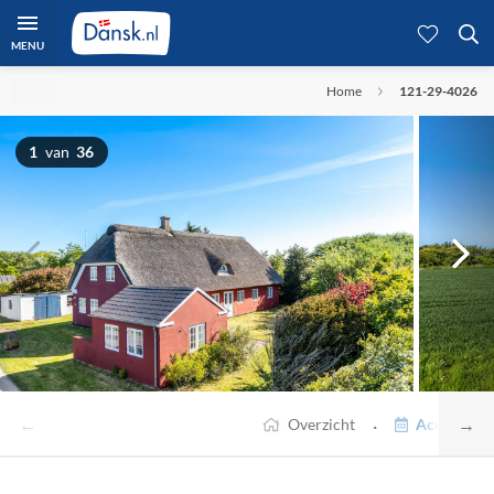
MENU
Home
121-29-4026
1
van
36
←
→
·
Overzicht
Accommodat