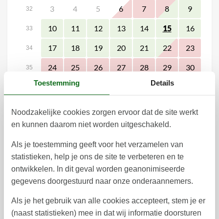
3
4
5
6
7
8
9
32
10
11
12
13
14
16
15
33
17
18
19
20
21
22
23
34
24
25
26
27
28
29
30
35
Toestemming
Details
31
36
september 2026
Noodzakelijke cookies zorgen ervoor dat de site werkt
ma
di
wo
do
vr
za
zo
en kunnen daarom niet worden uitgeschakeld.
1
2
3
4
5
6
36
Als je toestemming geeft voor het verzamelen van
7
8
9
10
11
12
13
statistieken, help je ons de site te verbeteren en te
37
ontwikkelen. In dit geval worden geanonimiseerde
14
15
16
17
18
19
20
38
gegevens doorgestuurd naar onze onderaannemers.
21
22
23
24
25
26
27
39
Als je het gebruik van alle cookies accepteert, stem je er
(naast statistieken) mee in dat wij informatie doorsturen
28
29
30
40