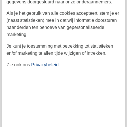
ma
di
wo
do
vr
za
zo
gegevens doorgestuurd naar onze onderaannemers.
1
2
3
4
5
6
36
Als je het gebruik van alle cookies accepteert, stem je er
(naast statistieken) mee in dat wij informatie doorsturen
7
8
9
10
11
12
13
37
naar derden ten behoeve van gepersonaliseerde
14
15
16
17
18
19
20
marketing.
38
21
22
23
24
25
26
27
39
Je kunt je toestemming met betrekking tot statistieken
en/of marketing te allen tijde wijzigen of intrekken.
28
29
30
40
Zie ook ons
Privacybeleid
41
Vrij
Bezet
Aankomst mogelijk
Prijs
Periode