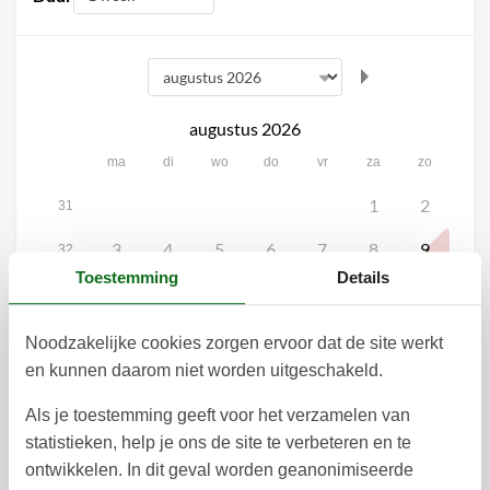
augustus 2026
ma
di
wo
do
vr
za
zo
1
2
31
3
4
5
6
7
8
9
32
Toestemming
Details
10
11
12
13
14
15
16
33
17
18
19
20
21
22
23
34
Noodzakelijke cookies zorgen ervoor dat de site werkt
en kunnen daarom niet worden uitgeschakeld.
29
30
24
25
26
27
28
35
Als je toestemming geeft voor het verzamelen van
31
36
statistieken, help je ons de site te verbeteren en te
september 2026
ontwikkelen. In dit geval worden geanonimiseerde