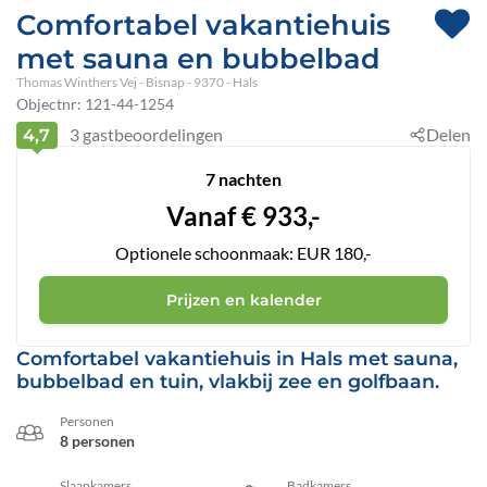
Comfortabel vakantiehuis
met sauna en bubbelbad
Thomas Winthers Vej
 - Bisnap
 - 9370
 - Hals
Objectnr:
121-44-1254
3
gastbeoordelingen
Delen
4,7
7 nachten
Vanaf
€
933,-
Optionele schoonmaak: EUR 180,-
Prijzen en kalender
Comfortabel vakantiehuis in Hals met sauna,
bubbelbad en tuin, vlakbij zee en golfbaan.
Personen
8 personen
Slaapkamers
Badkamers