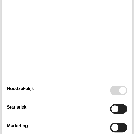
Buiten
Houd er rekening mee dat
Keuken
Lay-out
Multimediaal
Noodzakelijk
Toegang tot het vakantiehuis
Statistiek
Toilet en badkamer
Marketing
Whirlpool