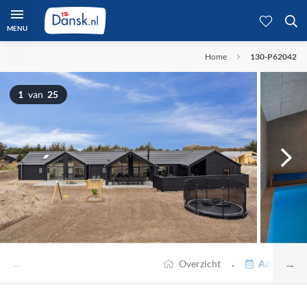
MENU
Home
130-P62042
1
van
25
←
→
·
Overzicht
Accommodat