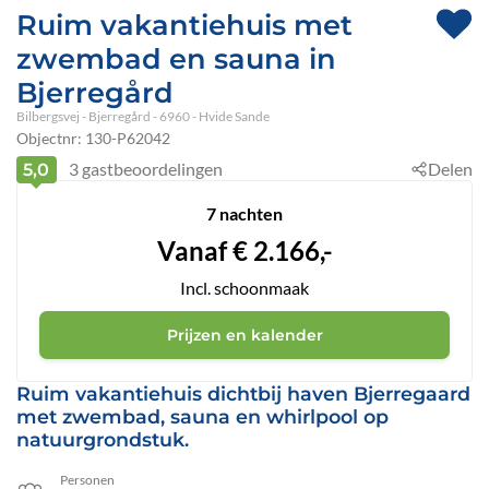
Ruim vakantiehuis met
zwembad en sauna in
Bjerregård
Bilbergsvej
 - Bjerregård
 - 6960
 - Hvide Sande
Objectnr:
130-P62042
3
gastbeoordelingen
Delen
5,0
7 nachten
Vanaf
€
2.166,-
Incl. schoonmaak
Prijzen en kalender
Ruim vakantiehuis dichtbij haven Bjerregaard
met zwembad, sauna en whirlpool op
natuurgrondstuk.
Personen