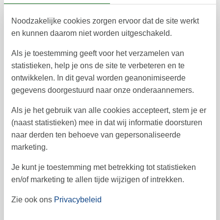
augustus 2026
Noodzakelijke cookies zorgen ervoor dat de site werkt
ma
di
wo
do
vr
za
zo
en kunnen daarom niet worden uitgeschakeld.
1
2
31
Als je toestemming geeft voor het verzamelen van
3
4
5
6
7
8
9
32
statistieken, help je ons de site te verbeteren en te
ontwikkelen. In dit geval worden geanonimiseerde
10
11
12
13
14
15
16
33
gegevens doorgestuurd naar onze onderaannemers.
21
22
23
17
18
19
20
34
Als je het gebruik van alle cookies accepteert, stem je er
24
25
26
27
28
29
30
35
(naast statistieken) mee in dat wij informatie doorsturen
naar derden ten behoeve van gepersonaliseerde
31
36
marketing.
september 2026
Je kunt je toestemming met betrekking tot statistieken
ma
di
wo
do
vr
za
zo
en/of marketing te allen tijde wijzigen of intrekken.
2
3
4
5
6
1
36
Zie ook ons
Privacybeleid
9
10
11
12
13
7
8
37