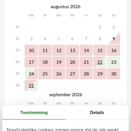
augustus 2026
ma
di
wo
do
vr
za
zo
1
2
31
3
4
5
6
7
8
9
32
10
11
12
13
14
15
16
33
17
18
19
20
21
23
22
34
24
25
26
27
28
29
30
35
31
36
september 2026
ma
di
wo
do
vr
za
zo
Toestemming
Details
4
5
6
1
2
3
36
7
8
9
10
11
12
13
37
Noodzakelijke cookies zorgen ervoor dat de site werkt