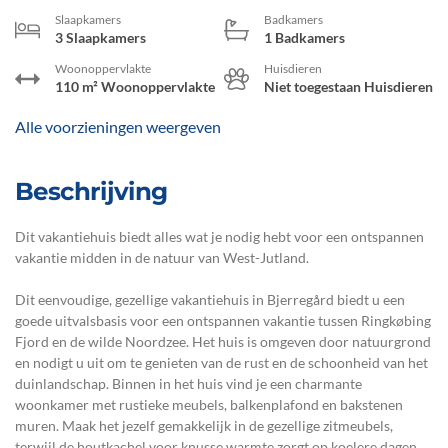
Slaapkamers
Badkamers
3 Slaapkamers
1 Badkamers
Woonoppervlakte
Huisdieren
110 m² Woonoppervlakte
Niet toegestaan Huisdieren
Alle voorzieningen weergeven
Beschrijving
Dit vakantiehuis biedt alles wat je nodig hebt voor een ontspannen
vakantie midden in de natuur van West-Jutland.
Dit eenvoudige, gezellige vakantiehuis in Bjerregård biedt u een
goede uitvalsbasis voor een ontspannen vakantie tussen Ringkøbing
Fjord en de wilde Noordzee. Het huis is omgeven door natuurgrond
en nodigt u uit om te genieten van de rust en de schoonheid van het
duinlandschap. Binnen in het huis vind je een charmante
woonkamer met rustieke meubels, balkenplafond en bakstenen
muren. Maak het jezelf gemakkelijk in de gezellige zitmeubels,
terwijl de houtkachel voor knusse warmte zorgt op koelere dagen.