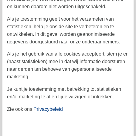
en kunnen daarom niet worden uitgeschakeld.
14
15
16
17
18
19
20
38
Als je toestemming geeft voor het verzamelen van
24
25
26
27
21
22
23
39
statistieken, help je ons de site te verbeteren en te
28
29
30
40
ontwikkelen. In dit geval worden geanonimiseerde
gegevens doorgestuurd naar onze onderaannemers.
41
Als je het gebruik van alle cookies accepteert, stem je er
(naast statistieken) mee in dat wij informatie doorsturen
Vrij
Bezet
Aankomst mogelijk
naar derden ten behoeve van gepersonaliseerde
marketing.
Prijs
Je kunt je toestemming met betrekking tot statistieken
en/of marketing te allen tijde wijzigen of intrekken.
Periode
Zie ook ons
Privacybeleid
Aankomst
Vertrek
Duur
1 week
Personen
Tot 6 personen