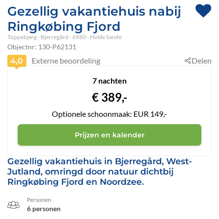
Gezellig vakantiehuis nabij
Ringkøbing Fjord
Toppebjerg
 - Bjerregård
 - 6960
 - Hvide Sande
Objectnr:
130-P62131
Externe beoordeling
Delen
4,0
7 nachten
€
389,-
Optionele schoonmaak: EUR 149,-
Prijzen en kalender
Gezellig vakantiehuis in Bjerregård, West-
Jutland, omringd door natuur dichtbij
Ringkøbing Fjord en Noordzee.
Personen
6 personen