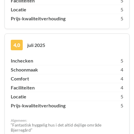
Faciliteiten
5
Locatie
5
Prijs-kwaliteitverhouding
5
4,0
juli 2025
Inchecken
5
Schoonmaak
4
Comfort
4
Faciliteiten
4
Locatie
5
Prijs-kwaliteitverhouding
5
Algemeen:
Fantastisk hyggelig hus i det altid dejlige område
Bjerregård