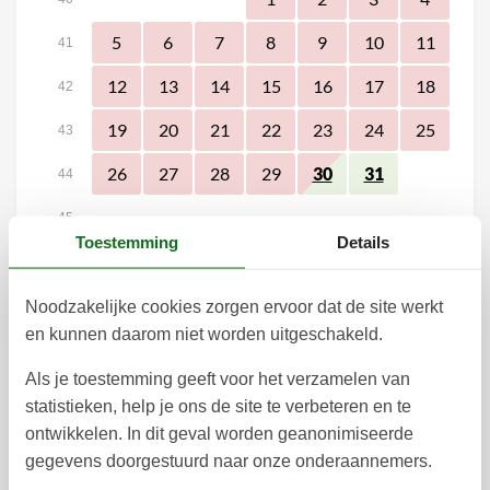
5
6
7
8
9
10
11
41
12
13
14
15
16
17
18
42
19
20
21
22
23
24
25
43
26
27
28
29
30
31
44
45
Toestemming
Details
november 2026
ma
di
wo
do
vr
za
zo
Noodzakelijke cookies zorgen ervoor dat de site werkt
1
44
en kunnen daarom niet worden uitgeschakeld.
7
8
2
3
4
5
6
45
Als je toestemming geeft voor het verzamelen van
statistieken, help je ons de site te verbeteren en te
9
10
11
12
13
14
15
46
ontwikkelen. In dit geval worden geanonimiseerde
16
17
18
19
20
21
22
gegevens doorgestuurd naar onze onderaannemers.
47