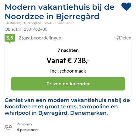
Modern vakantiehuis bij de
Noordzee in Bjerregård
Kirstinevej
 - Bjerregård
 - 6960
 - Hvide Sande
Objectnr:
130-P62430
2
gastbeoordelingen
Delen
3,5
7 nachten
Vanaf
€
738,-
Incl. schoonmaak
Prijzen en kalender
Geniet van een modern vakantiehuis nabij de
Noordzee met groot terras, trampoline en
whirlpool in Bjerregård, Denemarken.
Personen
6 personen