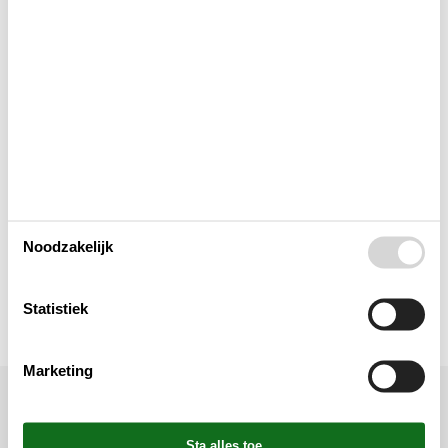
Elektrische artikelen
In de buurt
Keuken
Verschillend
Noodzakelijk
Wellness
Statistiek
Marketing
Ligging & omgeving