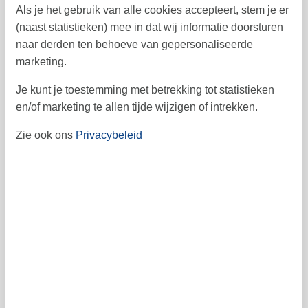
23
24
25
26
27
28
29
48
Als je het gebruik van alle cookies accepteert, stem je er
(naast statistieken) mee in dat wij informatie doorsturen
30
49
naar derden ten behoeve van gepersonaliseerde
marketing.
Vrij
Bezet
Aankomst mogelijk
Je kunt je toestemming met betrekking tot statistieken
en/of marketing te allen tijde wijzigen of intrekken.
Prijs
Zie ook ons
Privacybeleid
Periode
Aankomst
Vertrek
Duur
1 week
Personen
Tot 6 personen
Let op
Aankomst is niet geselecteerd.
Contract- en huurvoorwaarden