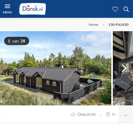
MENU
Home
130-P62430
1
van
28
←
→
·
Overzicht
Accommodat