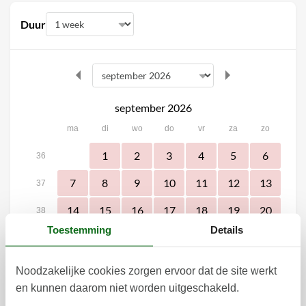
Duur
september 2026
ma
di
wo
do
vr
za
zo
1
2
3
4
5
6
36
7
8
9
10
11
12
13
37
14
15
16
17
18
19
20
38
Toestemming
Details
21
22
23
24
25
26
27
39
30
28
29
40
Noodzakelijke cookies zorgen ervoor dat de site werkt
en kunnen daarom niet worden uitgeschakeld.
41