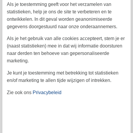
oktober 2026
Als je toestemming geeft voor het verzamelen van
statistieken, help je ons de site te verbeteren en te
ma
di
wo
do
vr
za
zo
ontwikkelen. In dit geval worden geanonimiseerde
1
2
3
4
40
gegevens doorgestuurd naar onze onderaannemers.
9
10
11
5
6
7
8
41
Als je het gebruik van alle cookies accepteert, stem je er
(naast statistieken) mee in dat wij informatie doorsturen
12
13
14
15
16
17
18
42
naar derden ten behoeve van gepersonaliseerde
19
20
21
22
23
24
25
43
marketing.
26
27
28
29
30
31
44
Je kunt je toestemming met betrekking tot statistieken
en/of marketing te allen tijde wijzigen of intrekken.
45
Zie ook ons
Privacybeleid
Vrij
Bezet
Aankomst mogelijk
Prijs