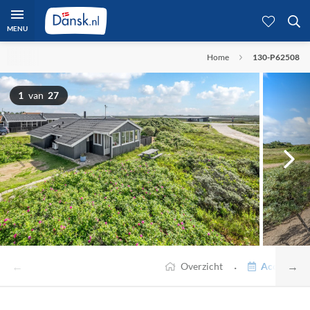
MENU
Home
130-P62508
1
van
27
←
→
·
Overzicht
Accommodat