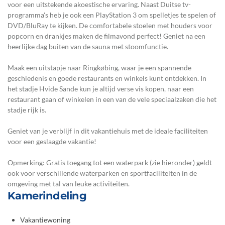
voor een uitstekende akoestische ervaring. Naast Duitse tv-
programma's heb je ook een PlayStation 3 om spelletjes te spelen of
DVD/BluRay te kijken. De comfortabele stoelen met houders voor
popcorn en drankjes maken de filmavond perfect! Geniet na een
heerlijke dag buiten van de sauna met stoomfunctie.
Maak een uitstapje naar Ringkøbing, waar je een spannende
geschiedenis en goede restaurants en winkels kunt ontdekken. In
het stadje Hvide Sande kun je altijd verse vis kopen, naar een
restaurant gaan of winkelen in een van de vele speciaalzaken die het
stadje rijk is.
Geniet van je verblijf in dit vakantiehuis met de ideale faciliteiten
voor een geslaagde vakantie!
Opmerking: Gratis toegang tot een waterpark (zie hieronder) geldt
ook voor verschillende waterparken en sportfaciliteiten in de
omgeving met tal van leuke activiteiten.
Kamerindeling
Vakantiewoning