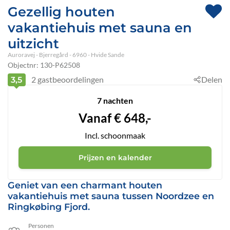
Gezellig houten
vakantiehuis met sauna en
uitzicht
Auroravej
 - Bjerregård
 - 6960
 - Hvide Sande
Objectnr:
130-P62508
2
gastbeoordelingen
Delen
3,5
7 nachten
Vanaf
€
648,-
Incl. schoonmaak
Prijzen en kalender
Geniet van een charmant houten
vakantiehuis met sauna tussen Noordzee en
Ringkøbing Fjord.
Personen