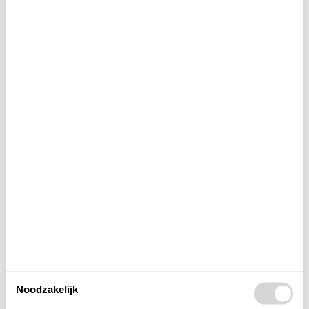
Bad
Binnen actief.
Binnenshuis
Buitenshuis
Concepten
Elektrische artikelen
In de buurt
Noodzakelijk