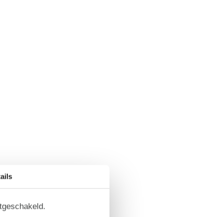
ails
itgeschakeld.