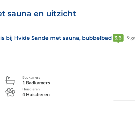
et sauna en uitzicht
huis bij Hvide Sande met sauna, bubbelbad
9
ga
3,6
Badkamers
1 Badkamers
Huisdieren
4 Huisdieren