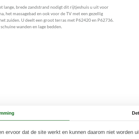
 lange, brede zandstrand nodigt dit rijtjeshuis u uit voor
na, het massagebad en ook voor de TV met een gezellig
op het zuiden. U deelt een groot terras met P62420 en P62736.
, schuine wanden en lage bedden.
emming
Det
n ervoor dat de site werkt en kunnen daarom niet worden u