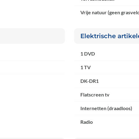
Vrije natuur (geen grasvel
Elektrische artike
1 DVD
1 TV
DK-DR1
Flatscreen tv
Internetten (draadloos)
Radio