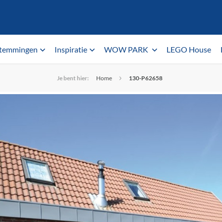
temmingen
Inspiratie
WOW PARK
LEGO House
Je bent hier:
Home
130-P62658