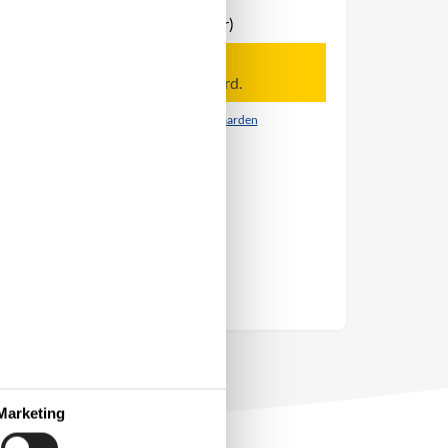
Tot 8 personen
waarvan 4 kinderen (0-11 jaar)
Let op
Aankomst is niet geselecteerd.
Contract- en huurvoorwaarden
Marketing