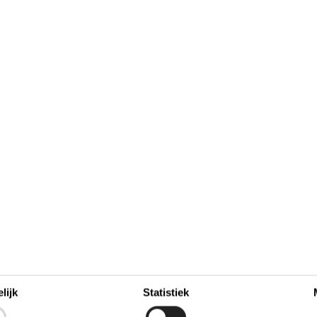
2
2
3
4
5
6
1
36
9
7
8
9
10
11
12
13
37
16
17
18
19
20
14
15
16
38
23
21
22
23
24
25
26
27
39
28
29
30
30
40
41
Bezet
Aankomst mogelijk
lijk
Statistiek