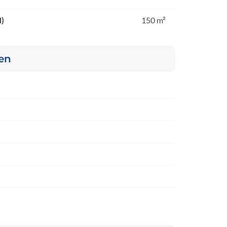
d)
150 m²
len