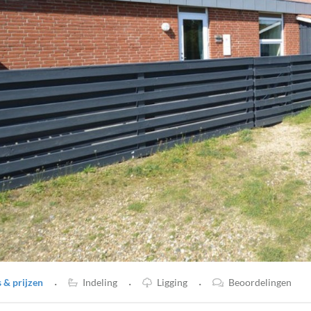
·
·
·
& prijzen
Indeling
Ligging
Beoordelingen