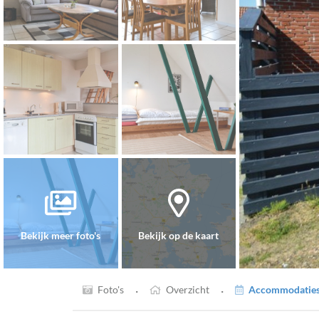
Bekijk meer foto's
Bekijk op de kaart
·
·
Foto's
Overzicht
Accommodaties 