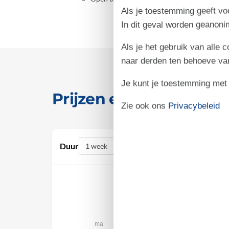
Als je toestemming geeft voo
In dit geval worden geanon
Als je het gebruik van alle 
naar derden ten behoeve va
Je kunt je toestemming met be
Prijzen en kalender
Zie ook ons
Privacybeleid
Duur
augustus 2026
ma
di
wo
do
vr
za