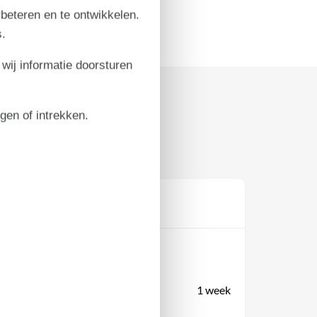
rbeteren en te ontwikkelen.
.
 wij informatie doorsturen
igen of intrekken.
Prijs
Periode
Aankomst
Vertrek
Duur
1 week
Personen