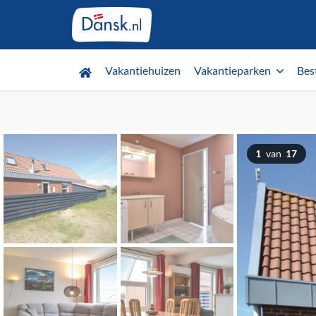
Vakantiehuizen
Vakantieparken
Bes
1
van
17