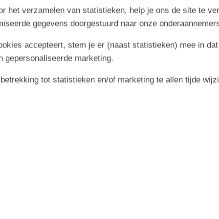
r het verzamelen van statistieken, help je ons de site te ve
imiseerde gegevens doorgestuurd naar onze onderaannemers
cookies accepteert, stem je er (naast statistieken) mee in dat
n gepersonaliseerde marketing.
trekking tot statistieken en/of marketing te allen tijde wijz
september 2026
zo
ma
di
wo
do
vr
za
zo