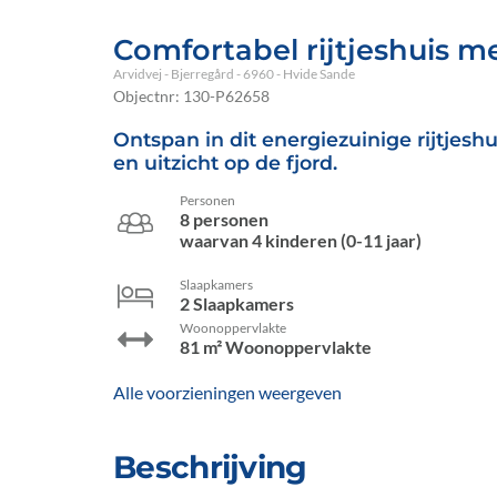
Comfortabel rijtjeshuis m
Arvidvej
 - Bjerregård
 - 6960
 - Hvide Sande
Objectnr:
130-P62658
Ontspan in dit energiezuinige rijtjes
en uitzicht op de fjord.
Personen
8 personen
waarvan 4 kinderen (0-11 jaar)
Slaapkamers
2 Slaapkamers
Woonoppervlakte
81 m² Woonoppervlakte
Alle voorzieningen weergeven
Beschrijving