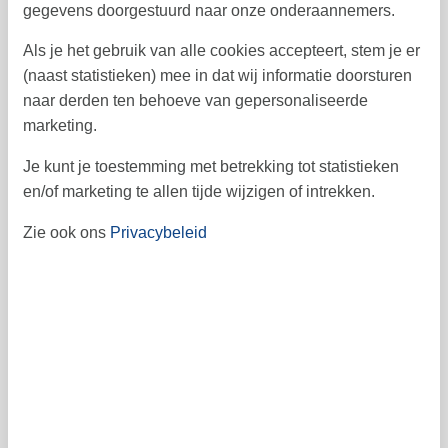
1
30
gegevens doorgestuurd naar onze onderaannemers.
2
3
4
5
6
8
7
31
Als je het gebruik van alle cookies accepteert, stem je er
(naast statistieken) mee in dat wij informatie doorsturen
9
10
11
12
13
15
14
32
naar derden ten behoeve van gepersonaliseerde
16
17
18
19
20
22
21
marketing.
33
23
24
25
26
27
29
28
34
Je kunt je toestemming met betrekking tot statistieken
en/of marketing te allen tijde wijzigen of intrekken.
30
31
35
Zie ook ons
Privacybeleid
Vrij
Bezet
Aankomst mogelijk
Prijs
Periode
Aankomst
Vertrek