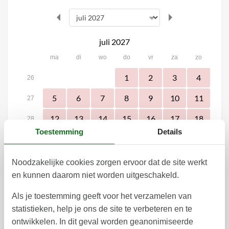
juli 2027
ma
di
wo
do
vr
za
zo
1
2
3
4
26
5
6
7
8
9
10
11
27
12
13
14
15
16
17
18
28
Toestemming
Details
19
20
21
22
23
25
24
29
26
27
28
29
30
31
30
Noodzakelijke cookies zorgen ervoor dat de site werkt
en kunnen daarom niet worden uitgeschakeld.
31
augustus 2027
Als je toestemming geeft voor het verzamelen van
statistieken, help je ons de site te verbeteren en te
ma
di
wo
do
vr
za
zo
ontwikkelen. In dit geval worden geanonimiseerde