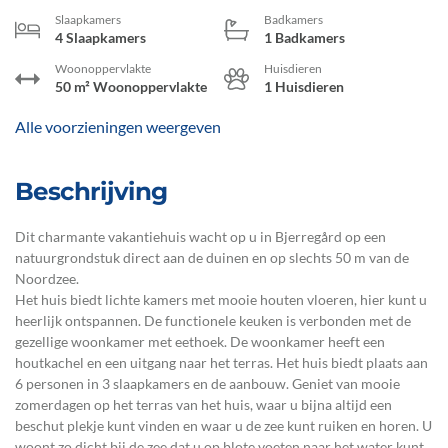
Slaapkamers
Badkamers
4 Slaapkamers
1 Badkamers
Woonoppervlakte
Huisdieren
50 m² Woonoppervlakte
1 Huisdieren
Alle voorzieningen weergeven
Beschrijving
Dit charmante vakantiehuis wacht op u in Bjerregård op een
natuurgrondstuk direct aan de duinen en op slechts 50 m van de
Noordzee.
Het huis biedt lichte kamers met mooie houten vloeren, hier kunt u
heerlijk ontspannen. De functionele keuken is verbonden met de
gezellige woonkamer met eethoek. De woonkamer heeft een
houtkachel en een uitgang naar het terras. Het huis biedt plaats aan
6 personen in 3 slaapkamers en de aanbouw. Geniet van mooie
zomerdagen op het terras van het huis, waar u bijna altijd een
beschut plekje kunt vinden en waar u de zee kunt ruiken en horen. U
woont zo dicht bij de zee dat u op blote voeten naar het water kunt