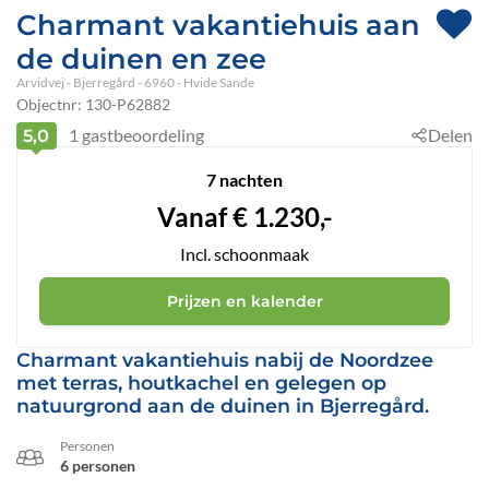
Charmant vakantiehuis aan
de duinen en zee
Arvidvej
 - Bjerregård
 - 6960
 - Hvide Sande
Objectnr:
130-P62882
1
gastbeoordeling
Delen
5,0
7 nachten
Vanaf
€
1.230,-
Incl. schoonmaak
Prijzen en kalender
Charmant vakantiehuis nabij de Noordzee
met terras, houtkachel en gelegen op
natuurgrond aan de duinen in Bjerregård.
Personen
6 personen