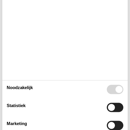
Buitenshuis
Concepten
Elektrische artikelen
In de buurt
Keuken
Noodzakelijk
Opmerking
Statistiek
Verschillend
Marketing