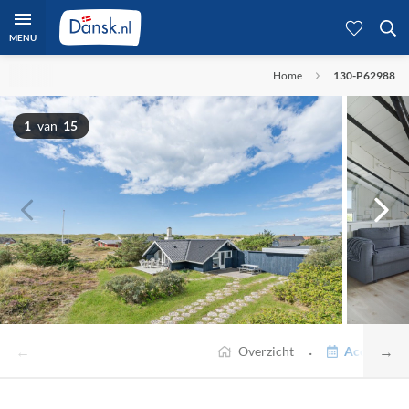
MENU
Home
130-P62988
1
van
15
←
→
·
Overzicht
Accommodat