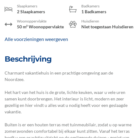
Slaapkamers
Badkamers
2 Slaapkamers
1 Badkamers
Woonoppervlakte
Huisdieren
50 m² Woonoppervlakte
Niet toegestaan Huisdieren
Alle voorzieningen weergeven
Beschrijving
Charmant vakantiehuis in een prachtige omgeving aan de
Noordzee.
Het hart van het huis is de grote, lichte keuken, waar u vele uren
samen kunt doorbrengen. Het interieur is licht, modern en zeer
gezellig en hier vindt u alles wat u nodig heeft voor een geslaagde
vakantie.
Buiten is er een houten terras met tuinmeubilair, zodat u op warme
zomeravonden comfortabel bij elkaar kunt zitten. Vanaf het terras
heeft u een prachtig uitzicht op de omliggende duinen - geniet van