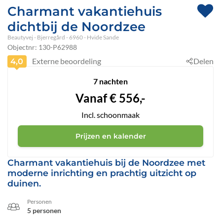
Charmant vakantiehuis
dichtbij de Noordzee
Beautyvej
 - Bjerregård
 - 6960
 - Hvide Sande
Objectnr:
130-P62988
Externe beoordeling
Delen
4,0
7 nachten
Vanaf
€
556,-
Incl. schoonmaak
Prijzen en kalender
Charmant vakantiehuis bij de Noordzee met
moderne inrichting en prachtig uitzicht op
duinen.
Personen
5 personen