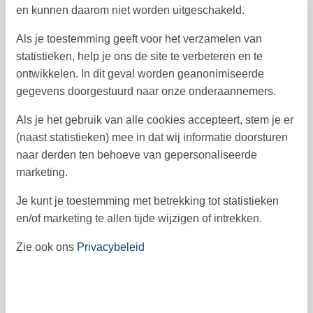
en kunnen daarom niet worden uitgeschakeld.
19
20
21
22
23
24
25
43
Als je toestemming geeft voor het verzamelen van
26
27
28
29
30
31
44
statistieken, help je ons de site te verbeteren en te
45
ontwikkelen. In dit geval worden geanonimiseerde
gegevens doorgestuurd naar onze onderaannemers.
Als je het gebruik van alle cookies accepteert, stem je er
Vrij
Bezet
Aankomst mogelijk
(naast statistieken) mee in dat wij informatie doorsturen
naar derden ten behoeve van gepersonaliseerde
Prijs
marketing.
Je kunt je toestemming met betrekking tot statistieken
Periode
en/of marketing te allen tijde wijzigen of intrekken.
Aankomst
Vertrek
Zie ook ons
Privacybeleid
Duur
1 week
Personen
Tot 5 personen
Let op