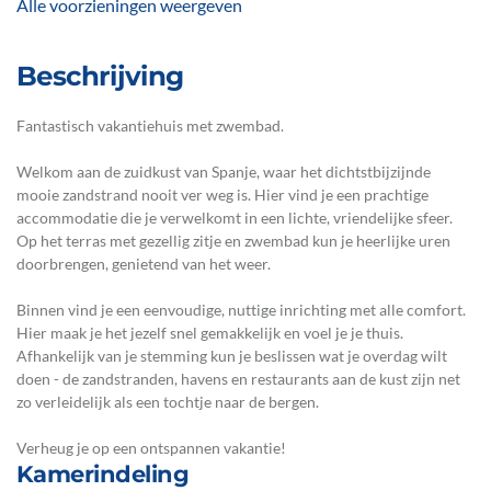
Alle voorzieningen weergeven
Beschrijving
Fantastisch vakantiehuis met zwembad.
Welkom aan de zuidkust van Spanje, waar het dichtstbijzijnde
mooie zandstrand nooit ver weg is. Hier vind je een prachtige
accommodatie die je verwelkomt in een lichte, vriendelijke sfeer.
Op het terras met gezellig zitje en zwembad kun je heerlijke uren
doorbrengen, genietend van het weer.
Binnen vind je een eenvoudige, nuttige inrichting met alle comfort.
Hier maak je het jezelf snel gemakkelijk en voel je je thuis.
Afhankelijk van je stemming kun je beslissen wat je overdag wilt
doen - de zandstranden, havens en restaurants aan de kust zijn net
zo verleidelijk als een tochtje naar de bergen.
Verheug je op een ontspannen vakantie!
Kamerindeling