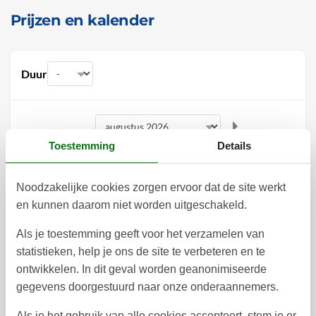
Prijzen en kalender
Duur
Toestemming
Details
augustus 2026
ma
di
wo
do
vr
za
zo
Noodzakelijke cookies zorgen ervoor dat de site werkt
en kunnen daarom niet worden uitgeschakeld.
1
2
31
Als je toestemming geeft voor het verzamelen van
3
4
5
6
7
8
9
32
statistieken, help je ons de site te verbeteren en te
10
11
12
13
14
15
16
33
ontwikkelen. In dit geval worden geanonimiseerde
gegevens doorgestuurd naar onze onderaannemers.
17
18
19
20
21
22
23
34
Als je het gebruik van alle cookies accepteert, stem je er