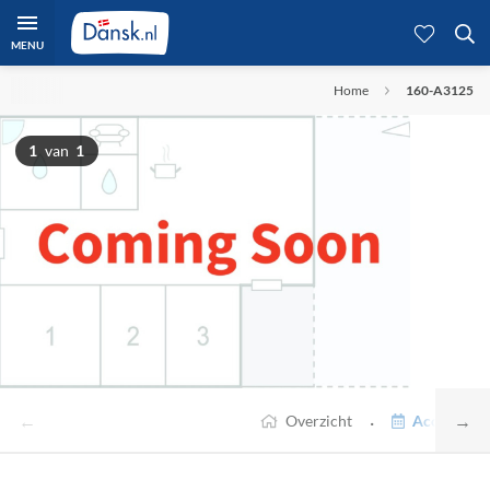
MENU
Home
160-A3125
1
van
1
←
→
·
Overzicht
Accommodat