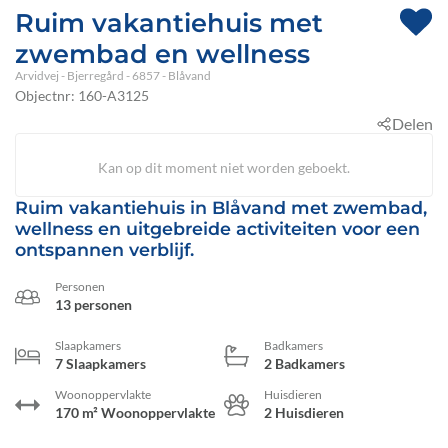
Ruim vakantiehuis met
zwembad en wellness
Arvidvej
 - Bjerregård
 - 6857
 - Blåvand
Objectnr:
160-A3125
Delen
Kan op dit moment niet worden geboekt.
Ruim vakantiehuis in Blåvand met zwembad,
wellness en uitgebreide activiteiten voor een
ontspannen verblijf.
Personen
13 personen
Slaapkamers
Badkamers
7 Slaapkamers
2 Badkamers
Woonoppervlakte
Huisdieren
170 m² Woonoppervlakte
2 Huisdieren