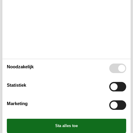
Activiteiten
Bad
Binnenshuis
Noodzakelijk
Buitenshuis
Statistiek
Concepten
Marketing
Elektrische artikelen
In de buurt