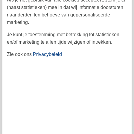
24
25
26
27
28
29
30
35
(naast statistieken) mee in dat wij informatie doorsturen
31
naar derden ten behoeve van gepersonaliseerde
36
marketing.
september 2026
ma
di
wo
do
vr
za
zo
Je kunt je toestemming met betrekking tot statistieken
en/of marketing te allen tijde wijzigen of intrekken.
1
2
3
4
5
6
36
Zie ook ons
Privacybeleid
7
8
9
10
11
12
13
37
14
15
16
17
18
19
20
38
21
22
23
24
25
26
27
39
28
29
30
40
41
Vrij
Bezet
Aankomst mogelijk